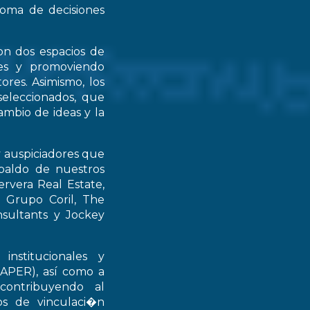
 toma de decisiones
on dos espacios de
ntes y promoviendo
ores. Asimismo, los
seleccionados, que
mbio de ideas y la
y auspiciadores que
spaldo de nuestros
rvera Real Estate,
 Grupo Coril, The
nsultants y Jockey
institucionales y
RAPER), así como a
contribuyendo al
ios de vinculaci�n