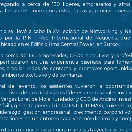
regando a cerca de 130 líderes, empresarios y altos
 a fortalecer conexiones estratégicas y generar nueva
nio se llevó a cabo la XVI edición de Networking y Ne
o por la RIN - Red Internacional de Negocios, que
bicado en el Edificio Lima Central Tower, en Surco.
a cerca de 130 empresarios, CEOs, ejecutivos y profes
 participaron en una experiencia diseñada para fomen
icas, ampliar redes de contacto y promover oportunid
 ambiente exclusivo y de confianza.
al del evento, los asistentes tuvieron la oportunid
spectivas de dos destacados líderes empresariales invitad
s Vargas Loret de Mola, fundador y CEO de Andino Inve
ávila, gerente general de COESTI (PRIMAX), quienes com
liderazgo, gestión empresarial, crecimiento corporativo
nizaciones en un entorno cada vez mós dinámico y compe
rmitieron conocer de primera mano las trayectorias de a