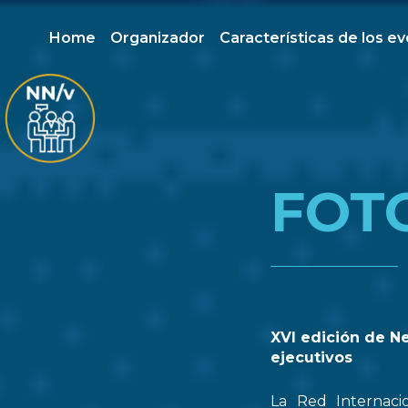
Home
Organizador
Características de los e
FOT
XVI edición de N
ejecutivos
La Red Internaci