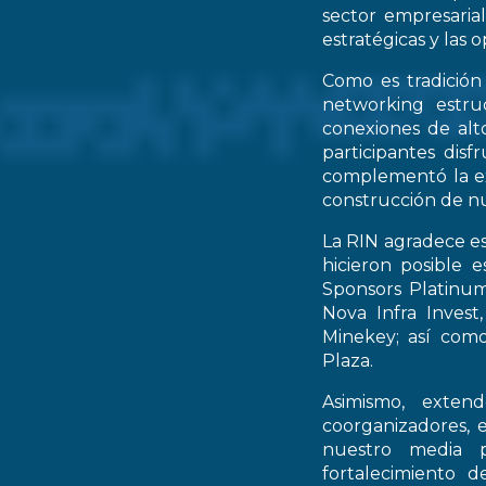
sector empresarial
estratégicas y las 
Como es tradición
networking estruc
conexiones de alto
participantes dis
complementó la ex
construcción de nu
La RIN agradece es
hicieron posible 
Sponsors Platinum
Nova Infra Inves
Minekey; así como
Plaza.
Asimismo, extend
coorganizadores, 
nuestro media p
fortalecimiento d