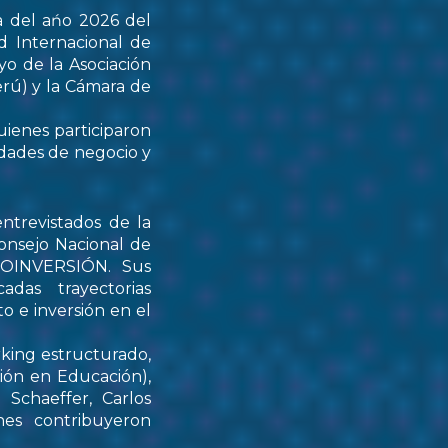
a del ańo 2026 del
d Internacional de
yo de la Asociación
rú) y la Cámara de
uienes participaron
idades de negocio y
ntrevistados de la
onsejo Nacional de
PROINVERSIÓN. Sus
das trayectorias
o e inversión en el
rking estructurado,
tión en Educación),
Schaeffer, Carlos
nes contribuyeron