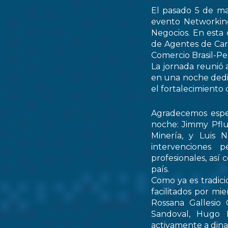
El pasado 5 de ma
evento Networking
Negocios. En esta 
de Agentes de Car
Comercio Brasil-
La jornada reunió 
en una noche dedic
el fortalecimiento 
Agradecemos espec
noche: Jimmy Pflu
Minería, y Luis 
intervenciones 
profesionales, así
país.
Como ya es tradici
facilitados por mi
Rossana Gallesio
Sandoval, Hugo M
activamente a dinam