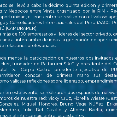
rzo se llevó a cabo la décimo quinta edición y primer
 y Negocios entre Vinos, organizado por la RIN - Re
oportunidad, el encuentro se realizó con el valioso apo
ga y Consolidadores Internacionales del Perú (AACCI Pe
Perú (CAMBRAPER).
a más de 100 empresarios y líderes del sector privado, q
ada al intercambio de ideas, la generación de oportun
de relaciones profesionales.
ialmente la participación de nuestros dos invitados e
cker, fundador de Paltarumi S.A.C. y presidente del C
Natal Del Carpio Castro, presidente ejecutivo de 
permitieron conocer de primera mano sus destaca
 como valiosas reflexiones sobre liderazgo, emprendimient
ón en este evento, se realizaron dos espacios de netwo
embros de nuestra red: Vicky Cruz, Fiorella Wiesse (Ges
 Gonzales, Miguel Honores, Bruno Vega Núñez, Erika 
endoza, Julio Del Castillo y Alfonso Baella, quie
izar el intercambio entre los asistentes.