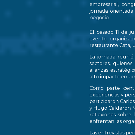
empresarial, cong
jornada orientada
negocio.
El pasado 11 de ju
evento organizad
restaurante Cata, u
La jornada reunió 
sectores, quienes
alianzas estratég
alto impacto en un
Como parte centr
experiencias y per
participaron Carlo
y Hugo Calderón M
reflexiones sobre 
enfrentan las orga
Las entrevistas pe