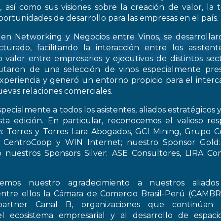
, así como sus visiones sobre la creación de valor, la
oportunidades de desarrollo para las empresas en el país.
 en Networking y Negocios entre Vinos, se desarrollar
turado, facilitando la interacción entre los asiste
 valor entre empresarios y ejecutivos de distintos sect
frutaron de una selección de vinos especialmente pre
periencia y generó un entorno propicio para el interca
evas relaciones comerciales.
pecialmente a todos los asistentes, aliados estratégicos 
esta edición. En particular, reconocemos el valioso re
: Torres y Torres Lara Abogados, GCI Mining, Grupo Ce
t, CentroCoop y WIN Internet; nuestro Sponsor Gold:
 nuestros Sponsors Silver: ASE Consultores, LIRA Co
emos nuestro agradecimiento a nuestros aliados 
entre ellos la Cámara de Comercio Brasil-Perú (CAMB
artner Canal B, organizaciones que continúan 
el ecosistema empresarial y al desarrollo de espac