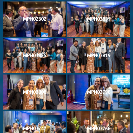
MPH02302
MPH03831
MPH03825
MPH03819
MPH03808
MPH03798
MPH03747
MPH03766