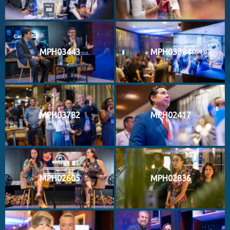
MPH03443
MPH03384
MPH03782
MPH02417
MPH02605
MPH02836