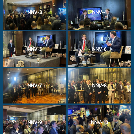
NNV-3
NNV-4
NNV-5
NNV-6
NNV-7
NNV-8
NNV-9
NNV-10