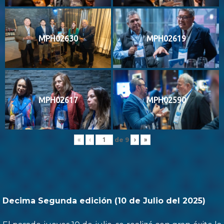
MPH02630
MPH02619
MPH02617
MPH02590
de
9
«
‹
›
»
Decima Segunda edición (10 de Julio del 2025)