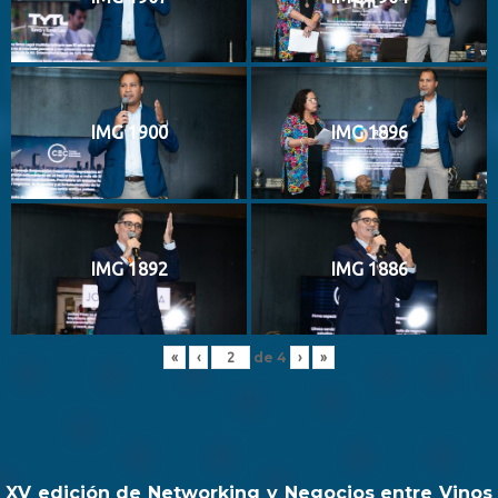
IMG 1900
IMG 1896
IMG 1892
IMG 1886
de
4
«
‹
›
»
XV edición de Networking y Negocios entre Vinos