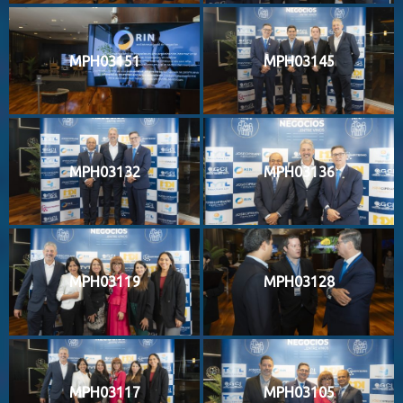
MPH03151
MPH03145
MPH03132
MPH03136
MPH03119
MPH03128
MPH03117
MPH03105