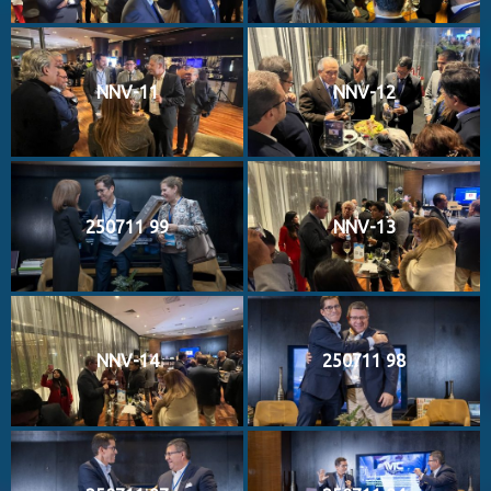
NNV-11
NNV-12
250711 99
NNV-13
NNV-14
250711 98