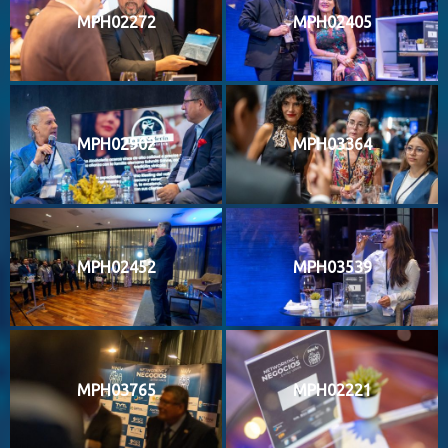
MPH02272
MPH02405
MPH02902
MPH03364
MPH02452
MPH03539
MPH03765
MPH02221