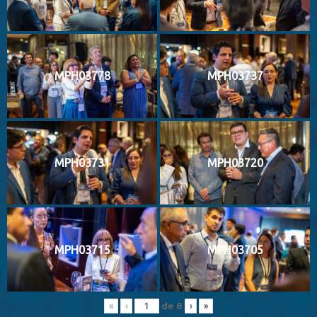
MPH03778
MPH03737
MPH03731
MPH03720
MPH03715
MPH03705
de
8
«
‹
›
»