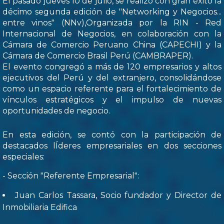
El pasado jueves 10 de julio, se realizó con gran éxito la
décimo segunda edición de "Networking y Negocios...
entre vinos" (NNv),Organizada por la RIN - Red
Internacional de Negocios, en colaboración con la
Cámara de Comercio Peruano China (CAPECHI) y la
Cámara de Comercio Brasil Perú (CAMBRAPER).
El evento congregó a más de 120 empresarios y altos
ejecutivos del Perú y del extranjero, consolidándose
como un espacio referente para el fortalecimiento de
vínculos estratégicos y el impulso de nuevas
oportunidades de negocio.
En esta edición, se contó con la participación de
destacados lÍderes empresariales en dos secciones
especiales:
- Sección "Referente Empresarial":
Juan Carlos Tassara, Socio fundador y Director de
Inmobiliaria Edifica