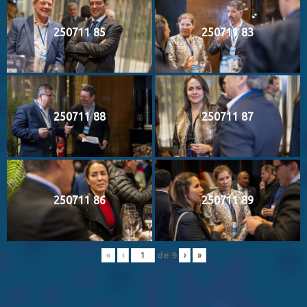
250711 85
250711 83
250711 88
250711 87
250711 86
250711 89
de
9
«
‹
›
»