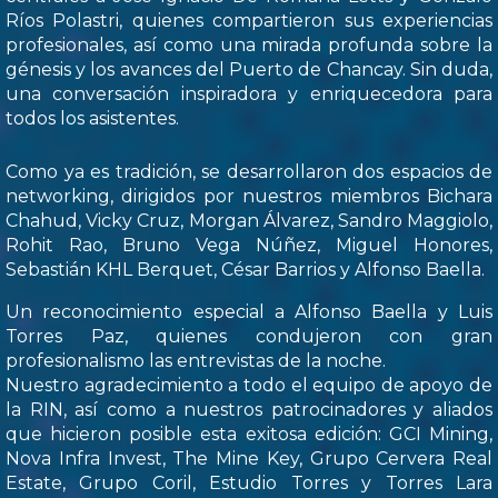
Ríos Polastri, quienes compartieron sus experiencias
profesionales, así como una mirada profunda sobre la
génesis y los avances del Puerto de Chancay. Sin duda,
una conversación inspiradora y enriquecedora para
todos los asistentes.
Como ya es tradición, se desarrollaron dos espacios de
networking, dirigidos por nuestros miembros Bichara
Chahud, Vicky Cruz, Morgan Álvarez, Sandro Maggiolo,
Rohit Rao, Bruno Vega Núñez, Miguel Honores,
Sebastián KHL Berquet, César Barrios y Alfonso Baella.
Un reconocimiento especial a Alfonso Baella y Luis
Torres Paz, quienes condujeron con gran
profesionalismo las entrevistas de la noche.
Nuestro agradecimiento a todo el equipo de apoyo de
la RIN, así como a nuestros patrocinadores y aliados
que hicieron posible esta exitosa edición: GCI Mining,
Nova Infra Invest, The Mine Key, Grupo Cervera Real
Estate, Grupo Coril, Estudio Torres y Torres Lara