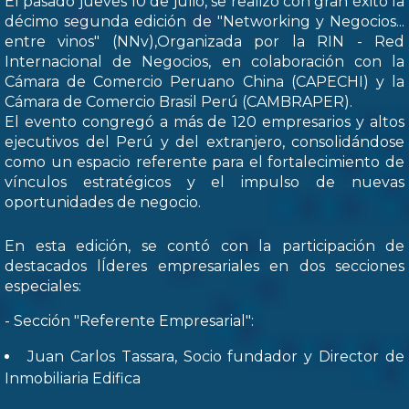
El pasado jueves 10 de julio, se realizó con gran éxito la
décimo segunda edición de "Networking y Negocios...
entre vinos" (NNv),Organizada por la RIN - Red
Internacional de Negocios, en colaboración con la
Cámara de Comercio Peruano China (CAPECHI) y la
Cámara de Comercio Brasil Perú (CAMBRAPER).
El evento congregó a más de 120 empresarios y altos
ejecutivos del Perú y del extranjero, consolidándose
como un espacio referente para el fortalecimiento de
vínculos estratégicos y el impulso de nuevas
oportunidades de negocio.
En esta edición, se contó con la participación de
destacados lÍderes empresariales en dos secciones
especiales:
- Sección "Referente Empresarial":
Juan Carlos Tassara, Socio fundador y Director de
Inmobiliaria Edifica