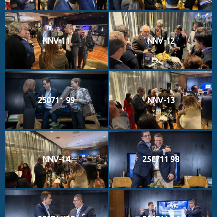
NNV-11
NNV-12
250711 99
NNV-13
NNV-14
250711 98