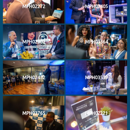
MPH02272
MPH02405
MPH02902
MPH03364
MPH02452
MPH03539
MPH03765
MPH02221