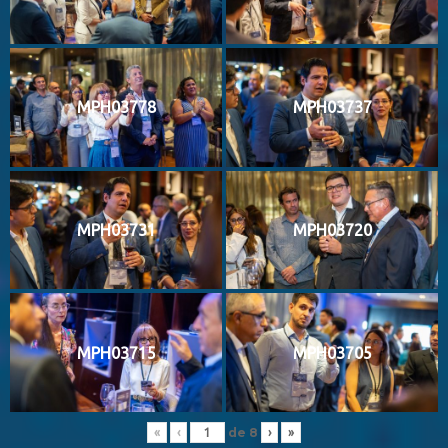
MPH03778
MPH03737
MPH03731
MPH03720
MPH03715
MPH03705
de
8
«
‹
›
»