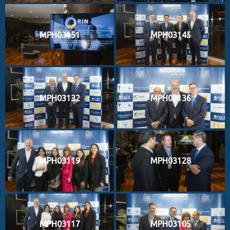
MPH03151
MPH03145
MPH03132
MPH03136
MPH03119
MPH03128
MPH03117
MPH03105