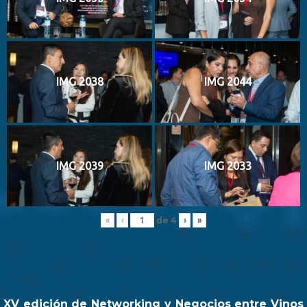
IMG 2038
IMG 2044
IMG 2039
IMG 2033
de
4
«
‹
›
»
XV edición de Networking y Negocios entre Vinos