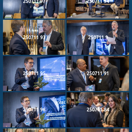
250711 97
250711 94
250711 93
250711 9
250711 95
250711 91
250711 96
250711 84