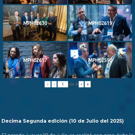
MPH02630
MPH02619
MPH02617
MPH02590
de
9
«
‹
›
»
Decima Segunda edición (10 de Julio del 2025)