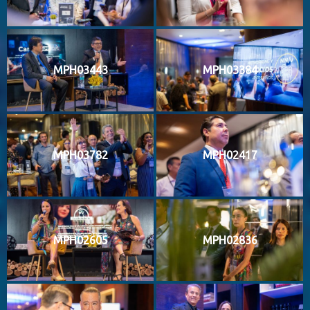
MPH03443
MPH03384
MPH03782
MPH02417
MPH02605
MPH02836