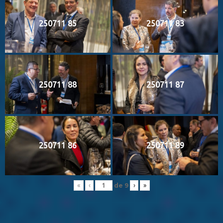
250711 85
250711 83
250711 88
250711 87
250711 86
250711 89
de
9
«
‹
›
»