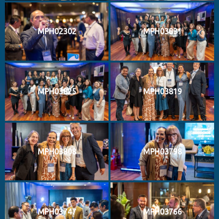
MPH02302
MPH03831
MPH03825
MPH03819
MPH03808
MPH03798
MPH03747
MPH03766