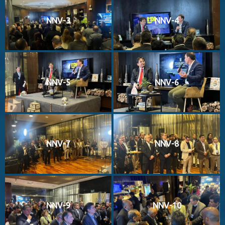
NNV-3
NNV-4
NNV-5
NNV-6
NNV-7
NNV-8
NNV-9
NNV-10