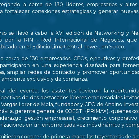
regando a cerca de 130 líderes, empresarios y altos
 a fortalecer conexiones estratégicas y generar nueva
nio se llevó a cabo la XVI edición de Networking y Ne
o por la RIN - Red Internacional de Negocios, que
bicado en el Edificio Lima Central Tower, en Surco.
a cerca de 130 empresarios, CEOs, ejecutivos y profes
 participaron en una experiencia diseñada para fomen
icas, ampliar redes de contacto y promover oportunid
 ambiente exclusivo y de confianza.
al del evento, los asistentes tuvieron la oportunid
spectivas de dos destacados líderes empresariales invitad
s Vargas Loret de Mola, fundador y CEO de Andino Inve
ávila, gerente general de COESTI (PRIMAX), quienes com
liderazgo, gestión empresarial, crecimiento corporativo
nizaciones en un entorno cada vez mós dinámico y compe
rmitieron conocer de primera mano las trayectorias de a