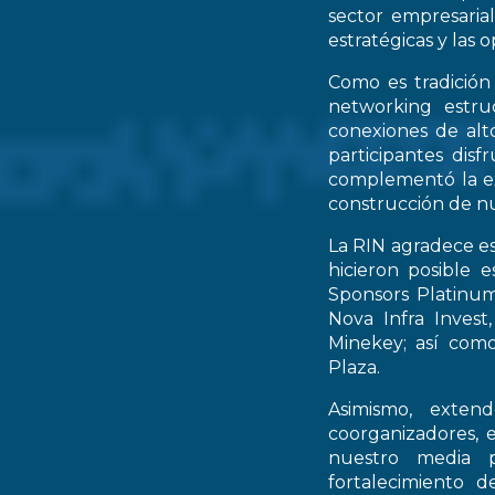
sector empresarial
estratégicas y las 
Como es tradición
networking estruc
conexiones de alto
participantes dis
complementó la ex
construcción de nu
La RIN agradece es
hicieron posible 
Sponsors Platinum
Nova Infra Inves
Minekey; así como
Plaza.
Asimismo, extend
coorganizadores, 
nuestro media p
fortalecimiento d