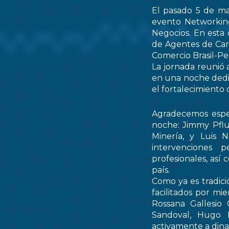
El pasado 5 de ma
evento Networking
Negocios. En esta 
de Agentes de Car
Comercio Brasil-
La jornada reunió 
en una noche dedic
el fortalecimiento 
Agradecemos espec
noche: Jimmy Pflu
Minería, y Luis 
intervenciones 
profesionales, así
país.
Como ya es tradici
facilitados por mi
Rossana Gallesio
Sandoval, Hugo M
activamente a dinam