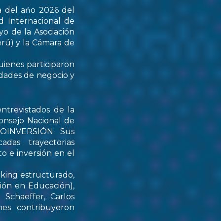
a del ańo 2026 del
d Internacional de
yo de la Asociación
rú) y la Cámara de
uienes participaron
idades de negocio y
ntrevistados de la
onsejo Nacional de
PROINVERSIÓN. Sus
das trayectorias
o e inversión en el
rking estructurado,
tión en Educación),
Schaeffer, Carlos
nes contribuyeron