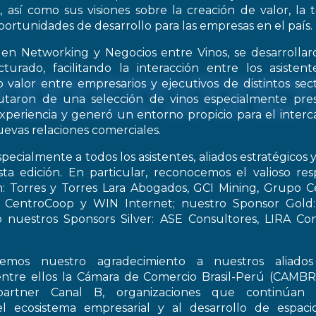
, así como sus visiones sobre la creación de valor, la
oportunidades de desarrollo para las empresas en el país.
 en Networking y Negocios entre Vinos, se desarrollar
turado, facilitando la interacción entre los asiste
 valor entre empresarios y ejecutivos de distintos sect
frutaron de una selección de vinos especialmente pre
periencia y generó un entorno propicio para el interca
evas relaciones comerciales.
pecialmente a todos los asistentes, aliados estratégicos 
esta edición. En particular, reconocemos el valioso re
: Torres y Torres Lara Abogados, GCI Mining, Grupo Ce
t, CentroCoop y WIN Internet; nuestro Sponsor Gold:
 nuestros Sponsors Silver: ASE Consultores, LIRA Co
emos nuestro agradecimiento a nuestros aliados 
entre ellos la Cámara de Comercio Brasil-Perú (CAMB
artner Canal B, organizaciones que continúan 
el ecosistema empresarial y al desarrollo de espac