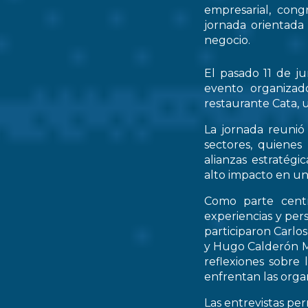
empresarial, cong
jornada orientada
negocio.
El pasado 11 de ju
evento organizad
restaurante Cata, u
La jornada reunió 
sectores, quienes
alianzas estratég
alto impacto en un
Como parte centr
experiencias y per
participaron Carlo
y Hugo Calderón M
reflexiones sobre 
enfrentan las orga
Las entrevistas pe