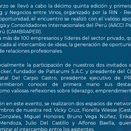
rzo se llevó a cabo la décimo quinta edición y primer
 y Negocios entre Vinos, organizado por la RIN - Re
oportunidad, el encuentro se realizó con el valioso apo
ga y Consolidadores Internacionales del Perú (AACCI Pe
Perú (CAMBRAPER).
a más de 100 empresarios y líderes del sector privado, q
ada al intercambio de ideas, la generación de oportun
de relaciones profesionales.
ialmente la participación de nuestros dos invitados e
cker, fundador de Paltarumi S.A.C. y presidente del C
Natal Del Carpio Castro, presidente ejecutivo de 
permitieron conocer de primera mano sus destaca
 como valiosas reflexiones sobre liderazgo, emprendimient
ón en este evento, se realizaron dos espacios de netwo
embros de nuestra red: Vicky Cruz, Fiorella Wiesse (Ges
 Gonzales, Miguel Honores, Bruno Vega Núñez, Erika 
endoza, Julio Del Castillo y Alfonso Baella, quie
izar el intercambio entre los asistentes.