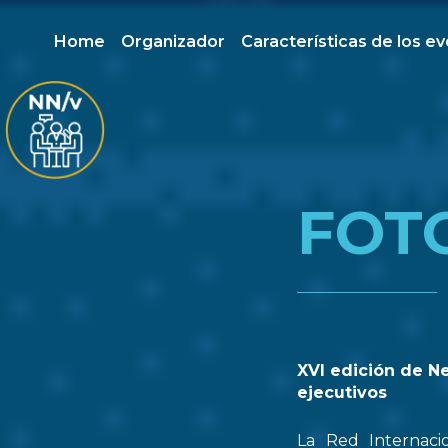
Home
Organizador
Características de los e
FOT
XVI edición de N
ejecutivos
La Red Internaci