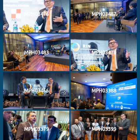
MPH03476
MPH03487
MPH03483
MPH03470
MPH03466
MPH03388
MPH03379
MPH03399