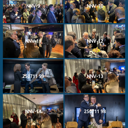
NNV-9
NNV-10
NNV-11
NNV-12
250711 99
NNV-13
NNV-14
250711 98