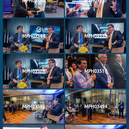
MPH03570
MPH03557
MPH03544
MPH03533
MPH03528
MPH03517
MPH03502
MPH03494