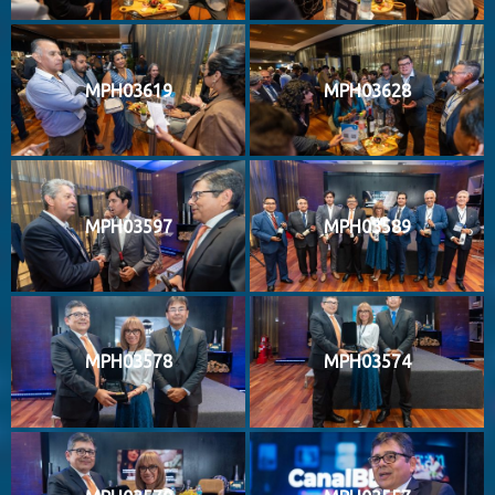
MPH03619
MPH03628
MPH03597
MPH03589
MPH03578
MPH03574