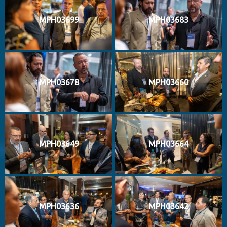
MPH03699
MPH03683
MPH03678
MPH03660
MPH03649
MPH03664
MPH03636
MPH03642