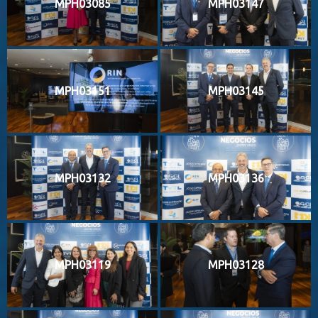
MPH03085
MPH03147
MPH03151
MPH03145
MPH03132
MPH03136
MPH03119
MPH03128