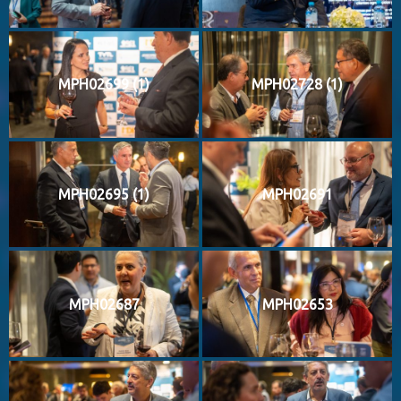
MPH02699 (1)
MPH02728 (1)
MPH02695 (1)
MPH02691
MPH02687
MPH02653