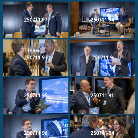
250711 97
250711 94
250711 93
250711 9
250711 95
250711 91
250711 96
250711 84