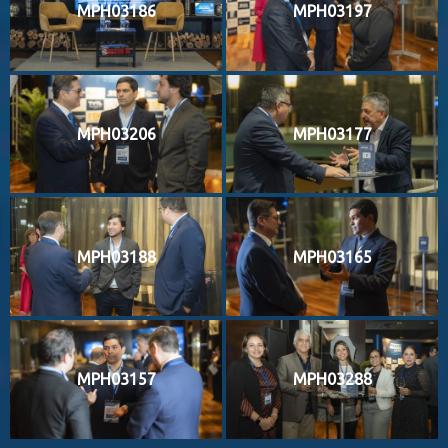
MPH03186
MPH03197
MPH03206
MPH03177
MPH03188
MPH03165
MPH03157
MPH03288