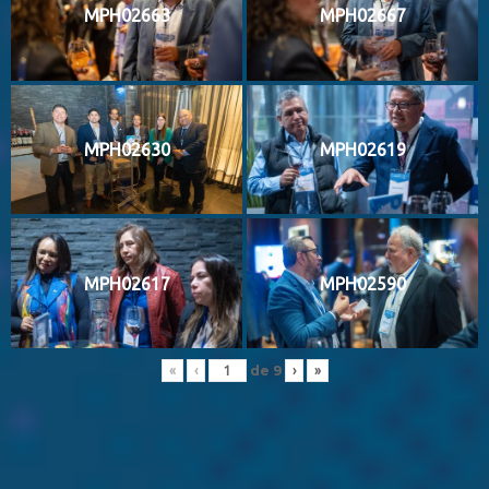
MPH02663
MPH02667
MPH02630
MPH02619
MPH02617
MPH02590
de
9
«
‹
›
»