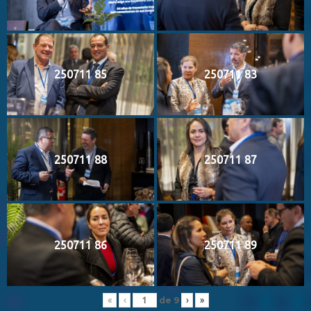
250711 85
250711 83
250711 88
250711 87
250711 86
250711 89
de
9
«
‹
›
»