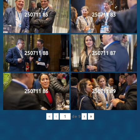
250711 85
250711 83
250711 88
250711 87
250711 86
250711 89
de
9
«
‹
›
»