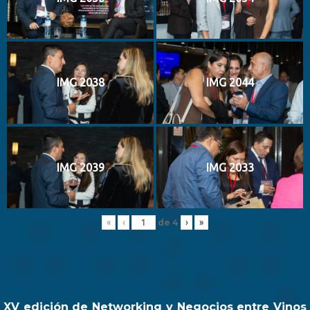
IMG 2038
IMG 2044
IMG 2039
IMG 2033
de
4
«
‹
›
»
XV edición de Networking y Negocios entre Vinos