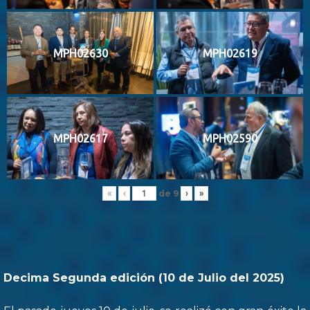
MPH02630
MPH02619
MPH02617
MPH02590
de
9
«
‹
›
»
Decima Segunda edición (10 de Julio del 2025)