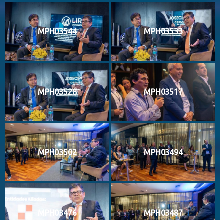
MPH03544
MPH03533
MPH03528
MPH03517
MPH03502
MPH03494
MPH03476
MPH03487