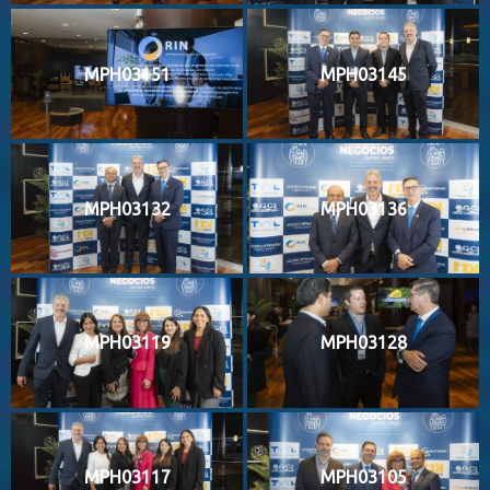
MPH03151
MPH03145
MPH03132
MPH03136
MPH03119
MPH03128
MPH03117
MPH03105