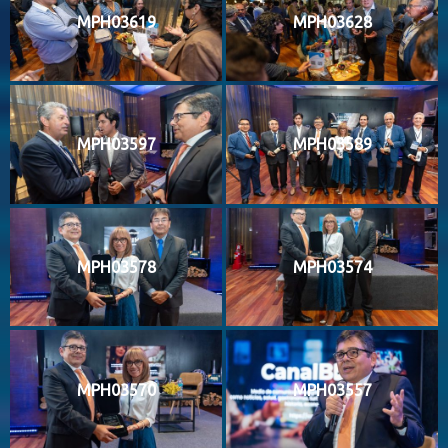
MPH03619
MPH03628
MPH03597
MPH03589
MPH03578
MPH03574
MPH03570
MPH03557