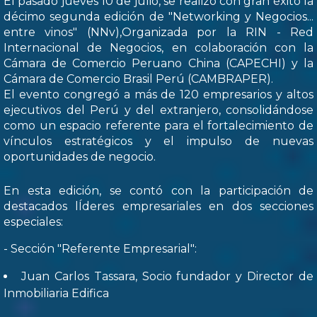
El pasado jueves 10 de julio, se realizó con gran éxito la
décimo segunda edición de "Networking y Negocios...
entre vinos" (NNv),Organizada por la RIN - Red
Internacional de Negocios, en colaboración con la
Cámara de Comercio Peruano China (CAPECHI) y la
Cámara de Comercio Brasil Perú (CAMBRAPER).
El evento congregó a más de 120 empresarios y altos
ejecutivos del Perú y del extranjero, consolidándose
como un espacio referente para el fortalecimiento de
vínculos estratégicos y el impulso de nuevas
oportunidades de negocio.
En esta edición, se contó con la participación de
destacados lÍderes empresariales en dos secciones
especiales:
- Sección "Referente Empresarial":
Juan Carlos Tassara, Socio fundador y Director de
Inmobiliaria Edifica