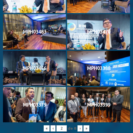
MPH03483
MPH03470
MPH03466
MPH03388
MPH03379
MPH03399
de
8
«
‹
›
»