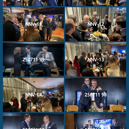
NNV-11
NNV-12
250711 99
NNV-13
NNV-14
250711 98