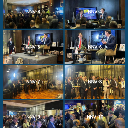
NNV-3
NNV-4
NNV-5
NNV-6
NNV-7
NNV-8
NNV-9
NNV-10