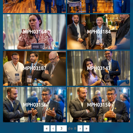
MPH03164
MPH03184
MPH03187
MPH03143
MPH03156
MPH03150
de
8
«
‹
›
»