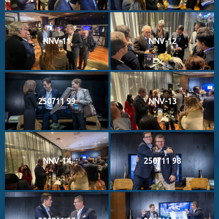
NNV-11
NNV-12
250711 99
NNV-13
NNV-14
250711 98