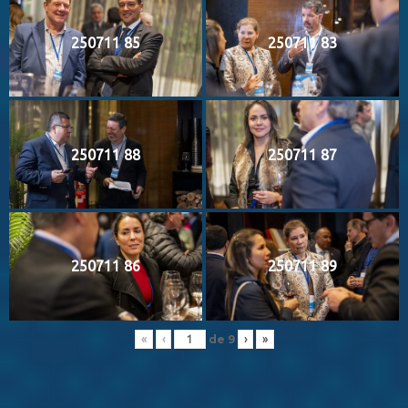
250711 85
250711 83
250711 88
250711 87
250711 86
250711 89
de
9
«
‹
›
»