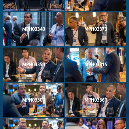
MPH03340
MPH03373
MPH03354
MPH03315
MPH03300
MPH03360