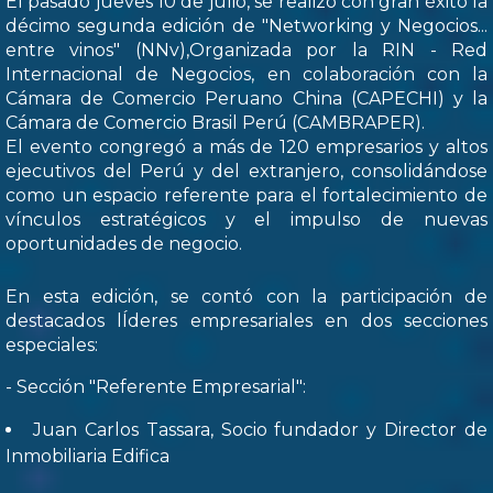
El pasado jueves 10 de julio, se realizó con gran éxito la
décimo segunda edición de "Networking y Negocios...
entre vinos" (NNv),Organizada por la RIN - Red
Internacional de Negocios, en colaboración con la
Cámara de Comercio Peruano China (CAPECHI) y la
Cámara de Comercio Brasil Perú (CAMBRAPER).
El evento congregó a más de 120 empresarios y altos
ejecutivos del Perú y del extranjero, consolidándose
como un espacio referente para el fortalecimiento de
vínculos estratégicos y el impulso de nuevas
oportunidades de negocio.
En esta edición, se contó con la participación de
destacados lÍderes empresariales en dos secciones
especiales:
- Sección "Referente Empresarial":
Juan Carlos Tassara, Socio fundador y Director de
Inmobiliaria Edifica