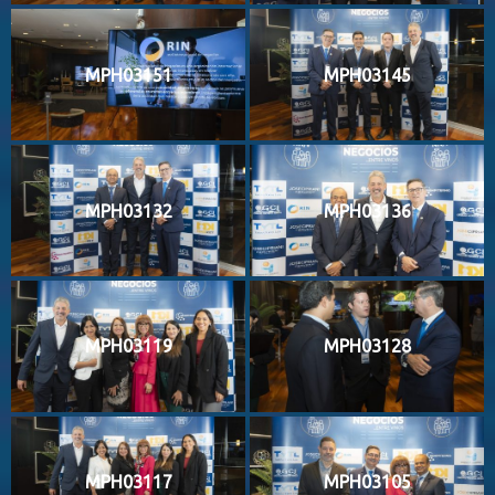
MPH03151
MPH03145
MPH03132
MPH03136
MPH03119
MPH03128
MPH03117
MPH03105