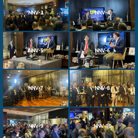
NNV-3
NNV-4
NNV-5
NNV-6
NNV-7
NNV-8
NNV-9
NNV-10