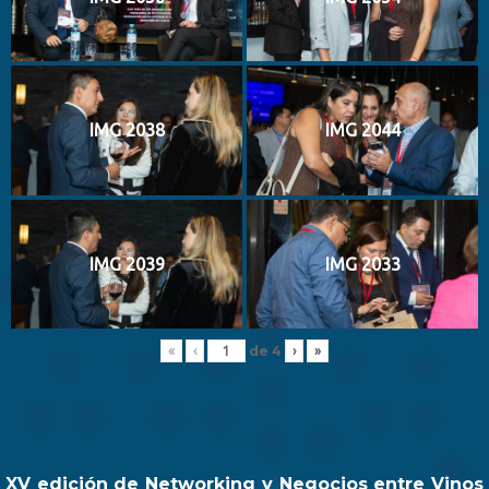
IMG 2038
IMG 2044
IMG 2039
IMG 2033
de
4
«
‹
›
»
XV edición de Networking y Negocios entre Vinos