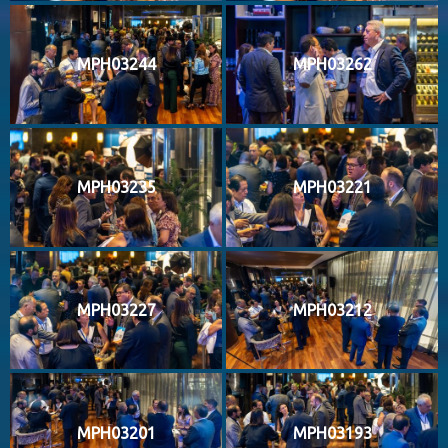
MPH03244
MPH03262
MPH03235
MPH03221
MPH03227
MPH03212
MPH03201
MPH03193