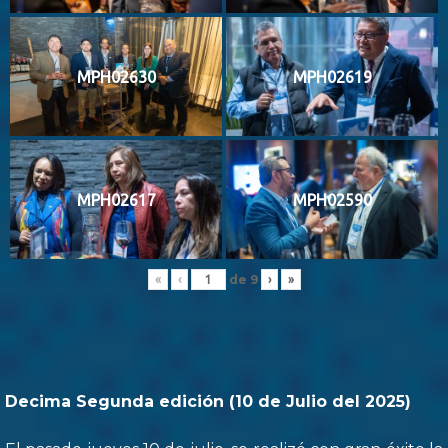
MPH02630
MPH02619
MPH02617
MPH02590
de
9
«
‹
›
»
Decima Segunda edición (10 de Julio del 2025)