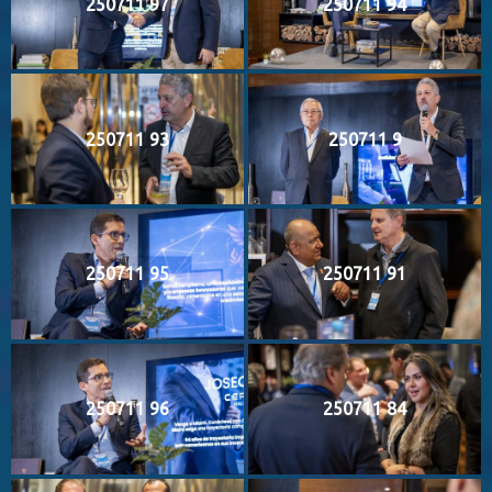
250711 97
250711 94
250711 93
250711 9
250711 95
250711 91
250711 96
250711 84