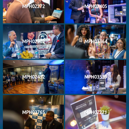
MPH02272
MPH02405
MPH02902
MPH03364
MPH02452
MPH03539
MPH03765
MPH02221