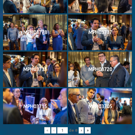
MPH03778
MPH03737
MPH03731
MPH03720
MPH03715
MPH03705
de
8
«
‹
›
»