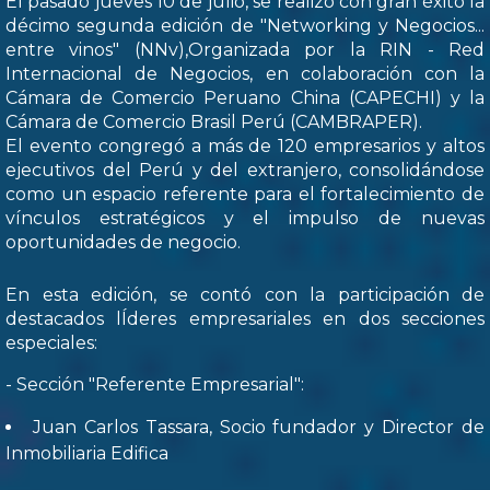
El pasado jueves 10 de julio, se realizó con gran éxito la
décimo segunda edición de "Networking y Negocios...
entre vinos" (NNv),Organizada por la RIN - Red
Internacional de Negocios, en colaboración con la
Cámara de Comercio Peruano China (CAPECHI) y la
Cámara de Comercio Brasil Perú (CAMBRAPER).
El evento congregó a más de 120 empresarios y altos
ejecutivos del Perú y del extranjero, consolidándose
como un espacio referente para el fortalecimiento de
vínculos estratégicos y el impulso de nuevas
oportunidades de negocio.
En esta edición, se contó con la participación de
destacados lÍderes empresariales en dos secciones
especiales:
- Sección "Referente Empresarial":
Juan Carlos Tassara, Socio fundador y Director de
Inmobiliaria Edifica