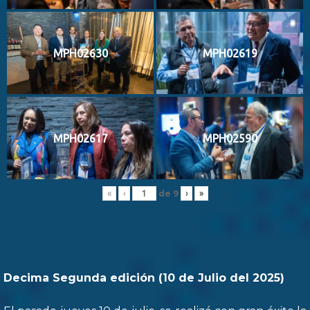
MPH02630
MPH02619
MPH02617
MPH02590
de
9
«
‹
›
»
Decima Segunda edición (10 de Julio del 2025)