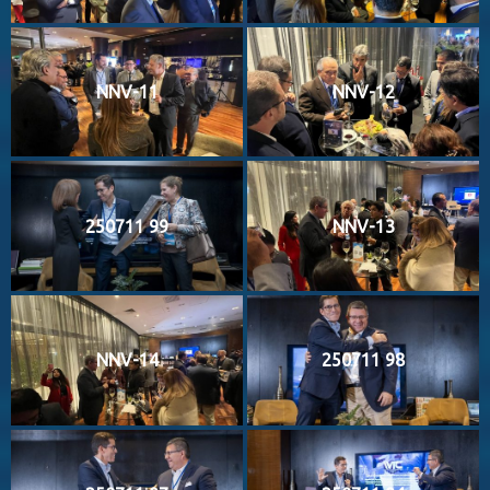
NNV-11
NNV-12
250711 99
NNV-13
NNV-14
250711 98