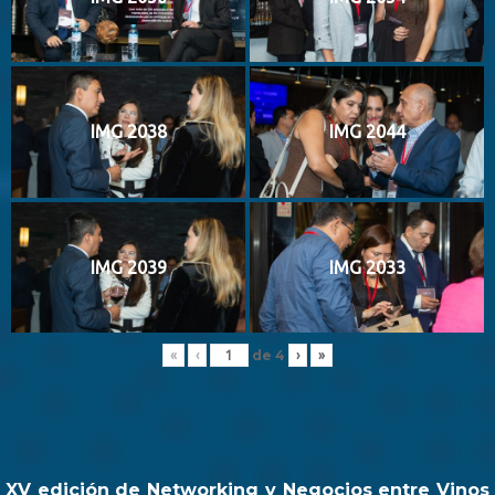
IMG 2038
IMG 2044
IMG 2039
IMG 2033
de
4
«
‹
›
»
XV edición de Networking y Negocios entre Vinos