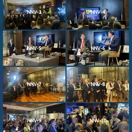
NNV-3
NNV-4
NNV-5
NNV-6
NNV-7
NNV-8
NNV-9
NNV-10