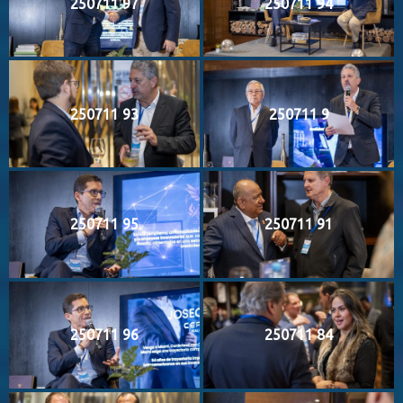
250711 97
250711 94
250711 93
250711 9
250711 95
250711 91
250711 96
250711 84