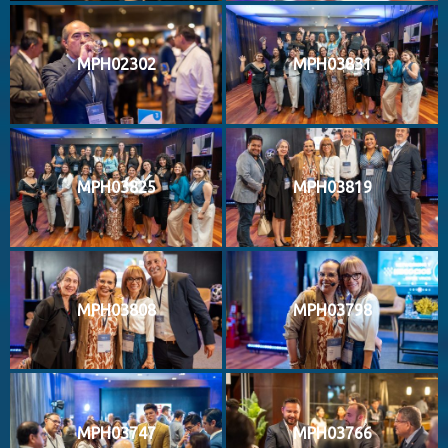
MPH02302
MPH03831
MPH03825
MPH03819
MPH03808
MPH03798
MPH03747
MPH03766