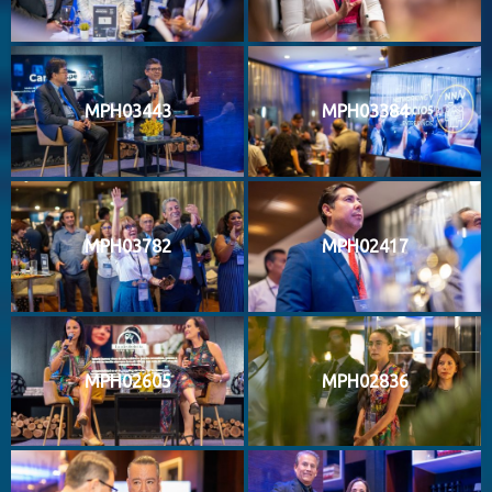
MPH03443
MPH03384
MPH03782
MPH02417
MPH02605
MPH02836