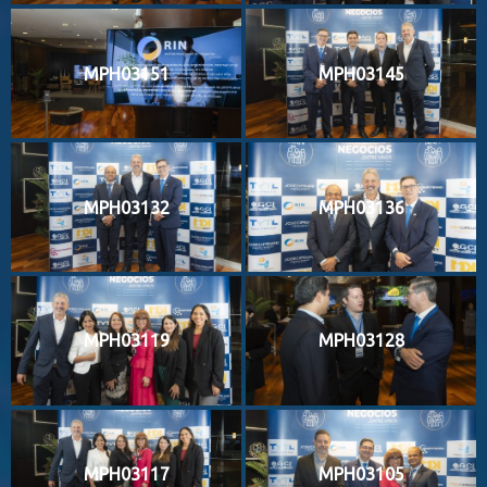
MPH03151
MPH03145
MPH03132
MPH03136
MPH03119
MPH03128
MPH03117
MPH03105