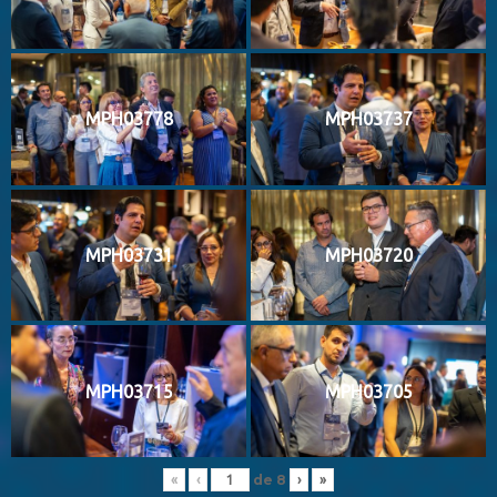
MPH03778
MPH03737
MPH03731
MPH03720
MPH03715
MPH03705
de
8
«
‹
›
»