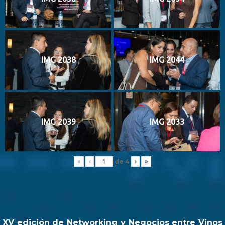
IMG 2038
IMG 2044
IMG 2039
IMG 2033
de
4
«
‹
›
»
XV edición de Networking y Negocios entre Vinos