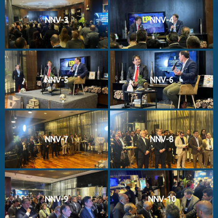
NNV-3
NNV-4
NNV-5
NNV-6
NNV-7
NNV-8
NNV-9
NNV-10