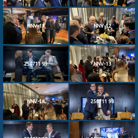
NNV-11
NNV-12
250711 99
NNV-13
NNV-14
250711 98