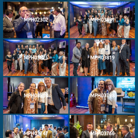
MPH02302
MPH03831
MPH03825
MPH03819
MPH03808
MPH03798
MPH03747
MPH03766