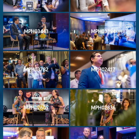
MPH03443
MPH03384
MPH03782
MPH02417
MPH02605
MPH02836