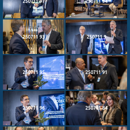
250711 97
250711 94
250711 93
250711 9
250711 95
250711 91
250711 96
250711 84