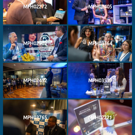
MPH02272
MPH02405
MPH02902
MPH03364
MPH02452
MPH03539
MPH03765
MPH02221