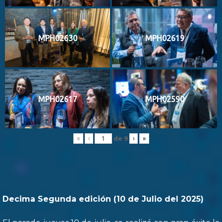
MPH02630
MPH02619
MPH02617
MPH02590
de
9
«
‹
›
»
Decima Segunda edición (10 de Julio del 2025)