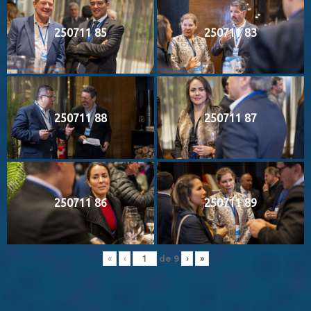
250711 85
250711 83
250711 88
250711 87
250711 86
250711 89
de
9
«
‹
›
»