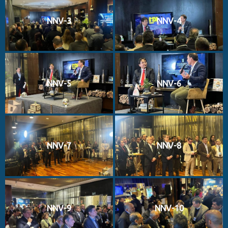
NNV-3
NNV-4
NNV-5
NNV-6
NNV-7
NNV-8
NNV-9
NNV-10