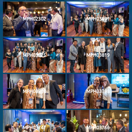
MPH02302
MPH03831
MPH03825
MPH03819
MPH03808
MPH03798
MPH03747
MPH03766