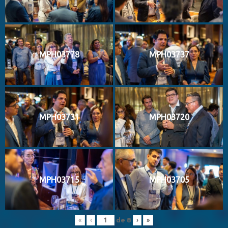
MPH03778
MPH03737
MPH03731
MPH03720
MPH03715
MPH03705
de
8
«
‹
›
»