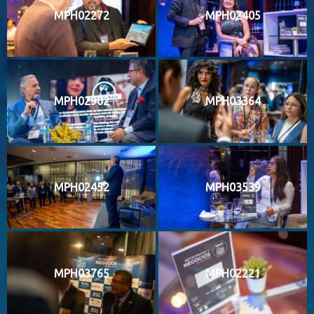
MPH02272
MPH02405
MPH02902
MPH03364
MPH02452
MPH03539
MPH03765
MPH02221