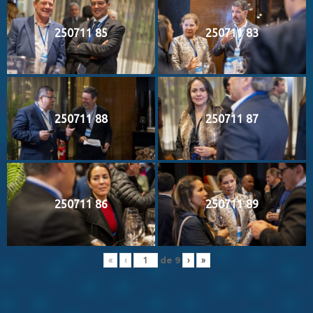
250711 85
250711 83
250711 88
250711 87
250711 86
250711 89
de
9
«
‹
›
»