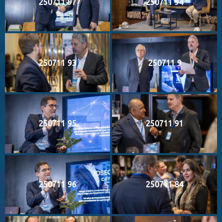
250711 97
250711 94
250711 93
250711 9
250711 95
250711 91
250711 96
250711 84