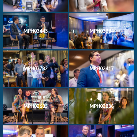
MPH03443
MPH03384
MPH03782
MPH02417
MPH02605
MPH02836