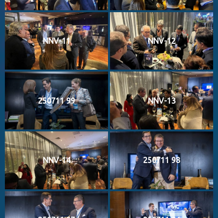
NNV-11
NNV-12
250711 99
NNV-13
NNV-14
250711 98