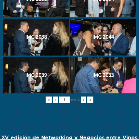
IMG 2038
IMG 2044
IMG 2039
IMG 2033
de
4
«
‹
›
»
XV edición de Networking y Negocios entre Vinos