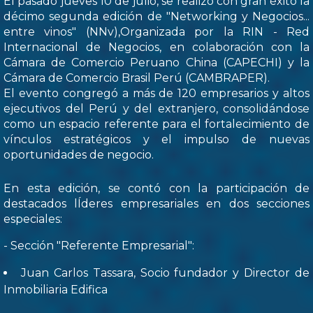
El pasado jueves 10 de julio, se realizó con gran éxito la
décimo segunda edición de "Networking y Negocios...
entre vinos" (NNv),Organizada por la RIN - Red
Internacional de Negocios, en colaboración con la
Cámara de Comercio Peruano China (CAPECHI) y la
Cámara de Comercio Brasil Perú (CAMBRAPER).
El evento congregó a más de 120 empresarios y altos
ejecutivos del Perú y del extranjero, consolidándose
como un espacio referente para el fortalecimiento de
vínculos estratégicos y el impulso de nuevas
oportunidades de negocio.
En esta edición, se contó con la participación de
destacados lÍderes empresariales en dos secciones
especiales:
- Sección "Referente Empresarial":
Juan Carlos Tassara, Socio fundador y Director de
Inmobiliaria Edifica