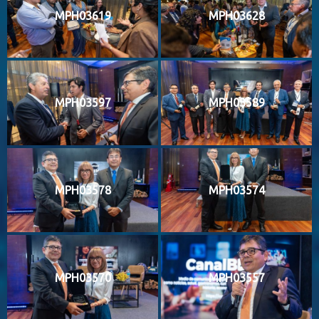
MPH03619
MPH03628
MPH03597
MPH03589
MPH03578
MPH03574
MPH03570
MPH03557