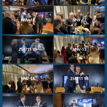
NNV-11
NNV-12
250711 99
NNV-13
NNV-14
250711 98