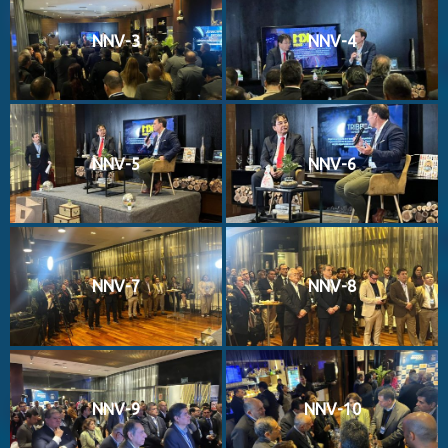
NNV-3
NNV-4
NNV-5
NNV-6
NNV-7
NNV-8
NNV-9
NNV-10