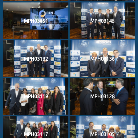
MPH03151
MPH03145
MPH03132
MPH03136
MPH03119
MPH03128
MPH03117
MPH03105