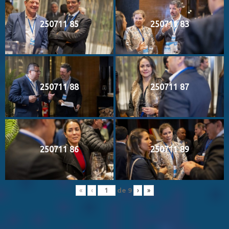
250711 85
250711 83
250711 88
250711 87
250711 86
250711 89
de
9
«
‹
›
»