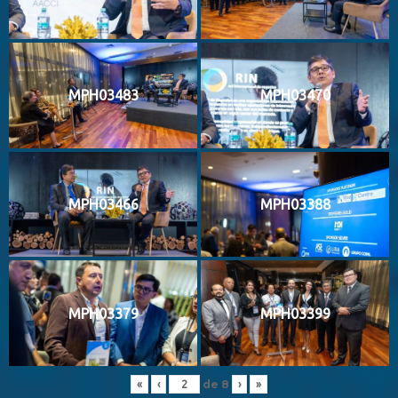
MPH03483
MPH03470
MPH03466
MPH03388
MPH03379
MPH03399
de
8
«
‹
›
»