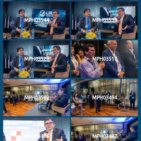
MPH03544
MPH03533
MPH03528
MPH03517
MPH03502
MPH03494
MPH03476
MPH03487