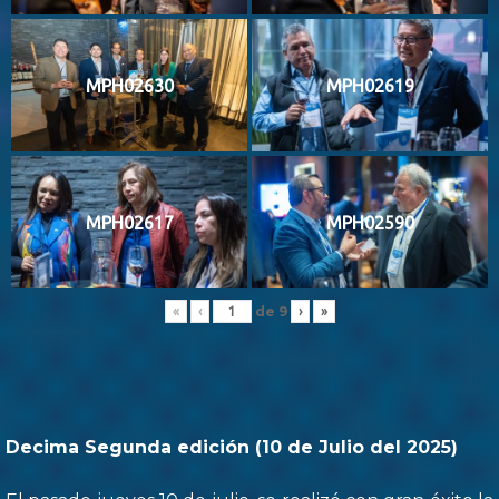
MPH02630
MPH02619
MPH02617
MPH02590
de
9
«
‹
›
»
Decima Segunda edición (10 de Julio del 2025)