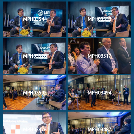
MPH03544
MPH03533
MPH03528
MPH03517
MPH03502
MPH03494
MPH03476
MPH03487