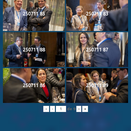
250711 85
250711 83
250711 88
250711 87
250711 86
250711 89
de
9
«
‹
›
»