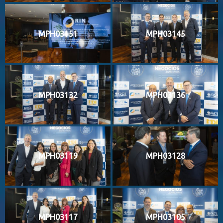
MPH03151
MPH03145
MPH03132
MPH03136
MPH03119
MPH03128
MPH03117
MPH03105