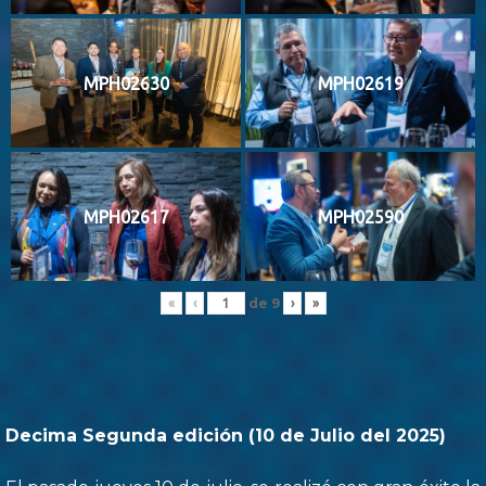
MPH02630
MPH02619
MPH02617
MPH02590
de
9
«
‹
›
»
Decima Segunda edición (10 de Julio del 2025)