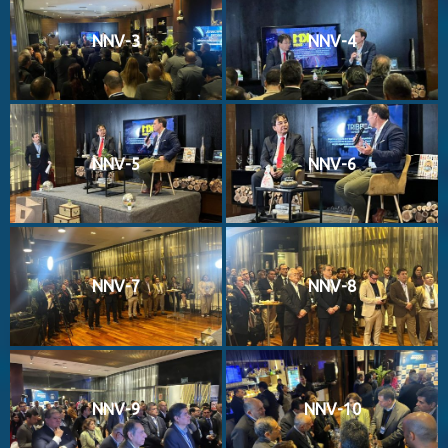
NNV-3
NNV-4
NNV-5
NNV-6
NNV-7
NNV-8
NNV-9
NNV-10