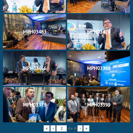
MPH03483
MPH03470
MPH03466
MPH03388
MPH03379
MPH03399
de
8
«
‹
›
»