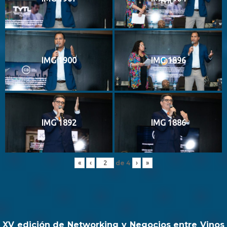
IMG 1900
IMG 1896
IMG 1892
IMG 1886
de
4
«
‹
›
»
XV edición de Networking y Negocios entre Vinos