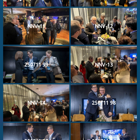
NNV-11
NNV-12
250711 99
NNV-13
NNV-14
250711 98