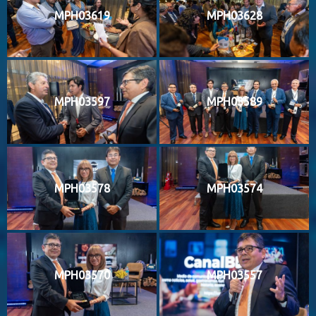
MPH03619
MPH03628
MPH03597
MPH03589
MPH03578
MPH03574
MPH03570
MPH03557