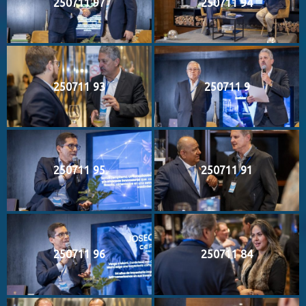
250711 97
250711 94
250711 93
250711 9
250711 95
250711 91
250711 96
250711 84