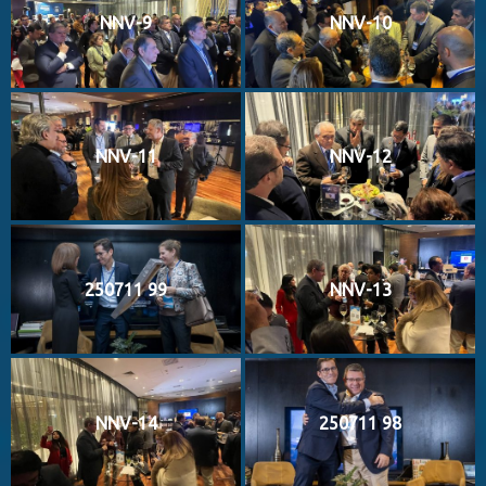
NNV-9
NNV-10
NNV-11
NNV-12
250711 99
NNV-13
NNV-14
250711 98