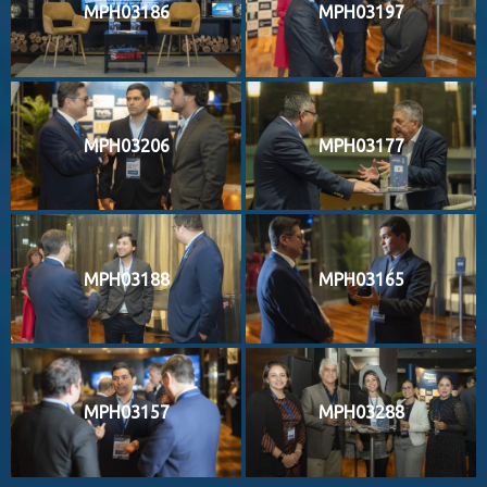
MPH03186
MPH03197
MPH03206
MPH03177
MPH03188
MPH03165
MPH03157
MPH03288