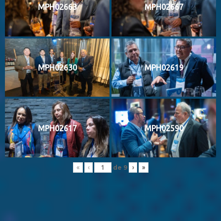
MPH02663
MPH02667
MPH02630
MPH02619
MPH02617
MPH02590
de
9
«
‹
›
»