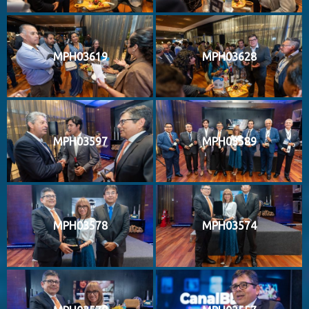
MPH03619
MPH03628
MPH03597
MPH03589
MPH03578
MPH03574