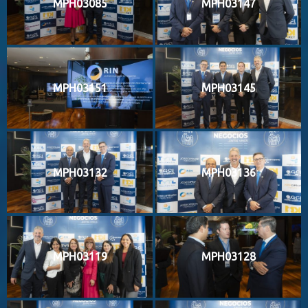
MPH03085
MPH03147
MPH03151
MPH03145
MPH03132
MPH03136
MPH03119
MPH03128