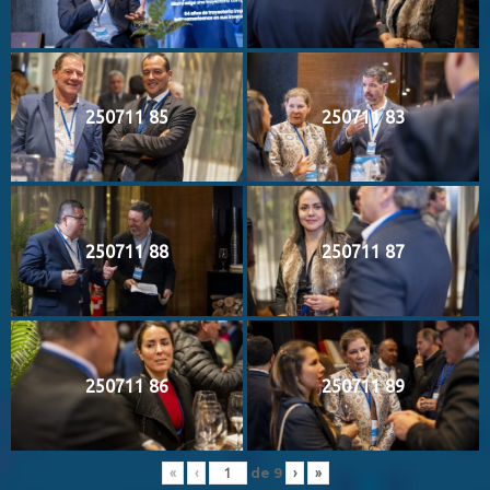
250711 85
250711 83
250711 88
250711 87
250711 86
250711 89
de
9
«
‹
›
»