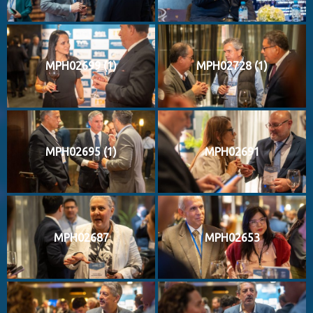
MPH02699 (1)
MPH02728 (1)
MPH02695 (1)
MPH02691
MPH02687
MPH02653