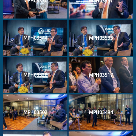
MPH03570
MPH03557
MPH03544
MPH03533
MPH03528
MPH03517
MPH03502
MPH03494