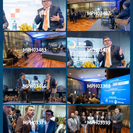
MPH03476
MPH03487
MPH03483
MPH03470
MPH03466
MPH03388
MPH03379
MPH03399