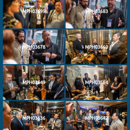
MPH03699
MPH03683
MPH03678
MPH03660
MPH03649
MPH03664
MPH03636
MPH03642