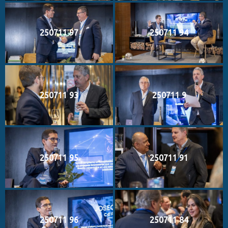
250711 97
250711 94
250711 93
250711 9
250711 95
250711 91
250711 96
250711 84