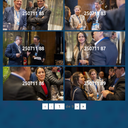
250711 85
250711 83
250711 88
250711 87
250711 86
250711 89
de
9
«
‹
›
»