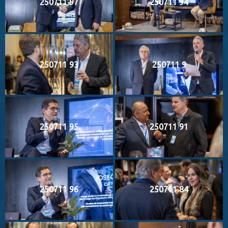
250711 97
250711 94
250711 93
250711 9
250711 95
250711 91
250711 96
250711 84