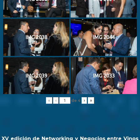
IMG 2038
IMG 2044
IMG 2039
IMG 2033
de
4
«
‹
›
»
XV edición de Networking y Negocios entre Vinos