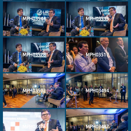
MPH03544
MPH03533
MPH03528
MPH03517
MPH03502
MPH03494
MPH03476
MPH03487