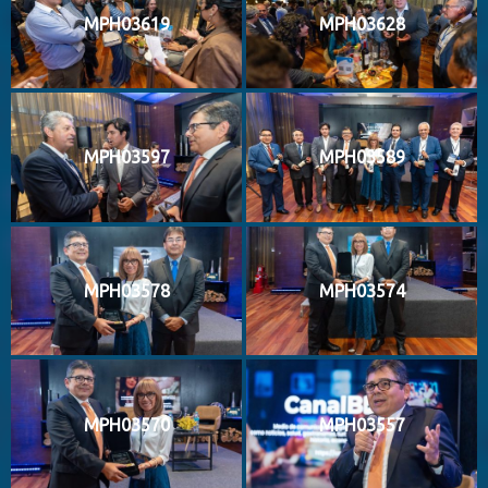
MPH03619
MPH03628
MPH03597
MPH03589
MPH03578
MPH03574
MPH03570
MPH03557