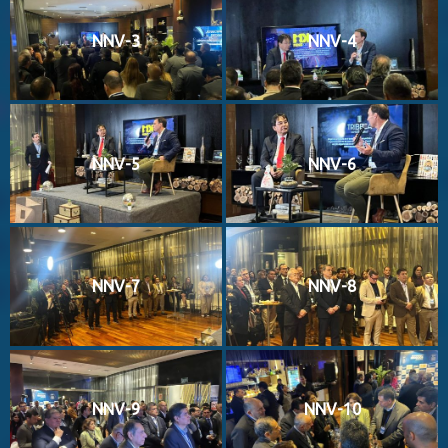
NNV-3
NNV-4
NNV-5
NNV-6
NNV-7
NNV-8
NNV-9
NNV-10