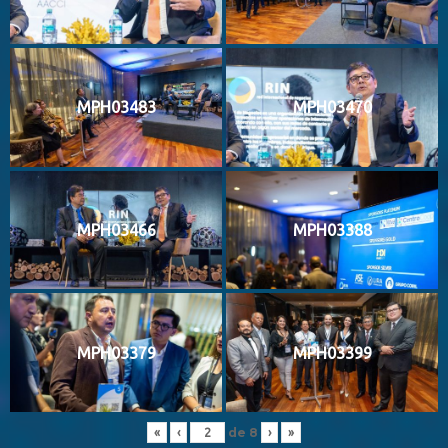
MPH03483
MPH03470
MPH03466
MPH03388
MPH03379
MPH03399
de
8
«
‹
›
»