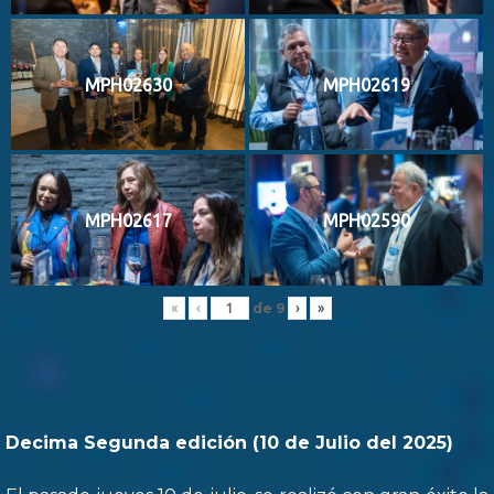
MPH02630
MPH02619
MPH02617
MPH02590
de
9
«
‹
›
»
Decima Segunda edición (10 de Julio del 2025)