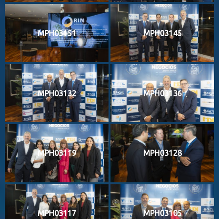
MPH03151
MPH03145
MPH03132
MPH03136
MPH03119
MPH03128
MPH03117
MPH03105