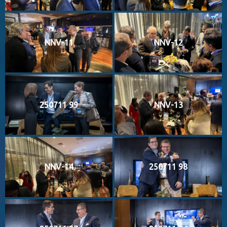
NNV-11
NNV-12
250711 99
NNV-13
NNV-14
250711 98