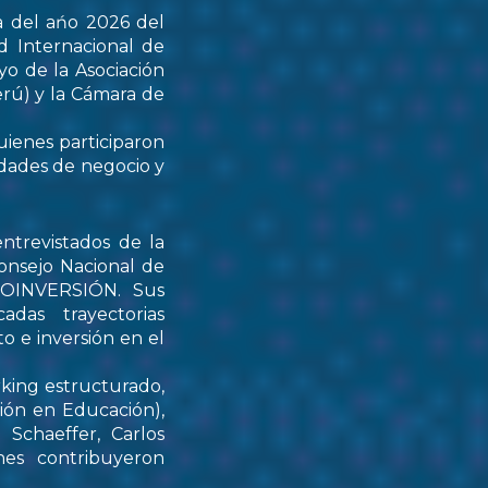
a del ańo 2026 del
d Internacional de
yo de la Asociación
rú) y la Cámara de
uienes participaron
idades de negocio y
ntrevistados de la
onsejo Nacional de
PROINVERSIÓN. Sus
das trayectorias
o e inversión en el
rking estructurado,
tión en Educación),
Schaeffer, Carlos
nes contribuyeron