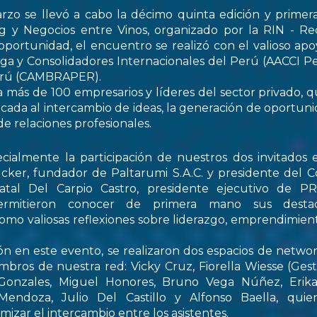
rzo se llevó a cabo la décimo quinta edición y primer
 y Negocios entre Vinos, organizado por la RIN - Re
oportunidad, el encuentro se realizó con el valioso apo
ga y Consolidadores Internacionales del Perú (AACCI Pe
Perú (CAMBRAPER).
a más de 100 empresarios y líderes del sector privado, q
ada al intercambio de ideas, la generación de oportun
de relaciones profesionales.
ialmente la participación de nuestros dos invitados e
cker, fundador de Paltarumi S.A.C. y presidente del C
Natal Del Carpio Castro, presidente ejecutivo de 
permitieron conocer de primera mano sus destaca
 como valiosas reflexiones sobre liderazgo, emprendimient
ón en este evento, se realizaron dos espacios de netwo
embros de nuestra red: Vicky Cruz, Fiorella Wiesse (Ges
 Gonzales, Miguel Honores, Bruno Vega Núñez, Erika 
endoza, Julio Del Castillo y Alfonso Baella, quie
izar el intercambio entre los asistentes.