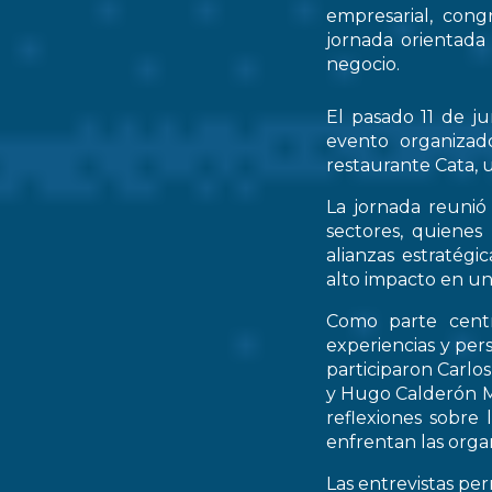
empresarial, cong
jornada orientada
negocio.
El pasado 11 de ju
evento organizad
restaurante Cata, u
La jornada reunió 
sectores, quienes
alianzas estratég
alto impacto en un
Como parte centr
experiencias y per
participaron Carlo
y Hugo Calderón M
reflexiones sobre 
enfrentan las orga
Las entrevistas pe