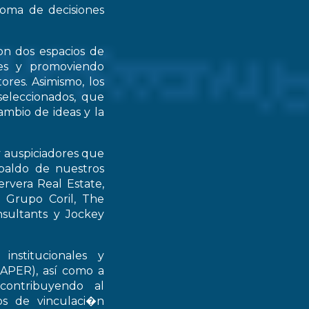
 toma de decisiones
on dos espacios de
ntes y promoviendo
ores. Asimismo, los
seleccionados, que
mbio de ideas y la
y auspiciadores que
spaldo de nuestros
rvera Real Estate,
 Grupo Coril, The
nsultants y Jockey
institucionales y
RAPER), así como a
contribuyendo al
ios de vinculaci�n