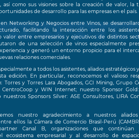
, así como sus visiones sobre la creación de valor, la
oportunidades de desarrollo para las empresas en el país.
 en Networking y Negocios entre Vinos, se desarrollar
turado, facilitando la interacción entre los asiste
 valor entre empresarios y ejecutivos de distintos sect
frutaron de una selección de vinos especialmente pre
periencia y generó un entorno propicio para el interca
evas relaciones comerciales.
pecialmente a todos los asistentes, aliados estratégicos 
esta edición. En particular, reconocemos el valioso re
: Torres y Torres Lara Abogados, GCI Mining, Grupo Ce
t, CentroCoop y WIN Internet; nuestro Sponsor Gold:
 nuestros Sponsors Silver: ASE Consultores, LIRA Co
emos nuestro agradecimiento a nuestros aliados 
entre ellos la Cámara de Comercio Brasil-Perú (CAMB
artner Canal B, organizaciones que continúan 
el ecosistema empresarial y al desarrollo de espac