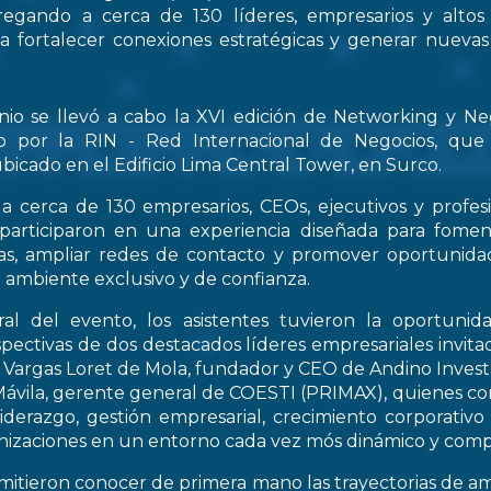
regando a cerca de 130 líderes, empresarios y altos
 a fortalecer conexiones estratégicas y generar nueva
nio se llevó a cabo la XVI edición de Networking y Ne
o por la RIN - Red Internacional de Negocios, que
bicado en el Edificio Lima Central Tower, en Surco.
a cerca de 130 empresarios, CEOs, ejecutivos y profes
 participaron en una experiencia diseñada para fomen
icas, ampliar redes de contacto y promover oportunid
 ambiente exclusivo y de confianza.
al del evento, los asistentes tuvieron la oportunid
spectivas de dos destacados líderes empresariales invitad
s Vargas Loret de Mola, fundador y CEO de Andino Inve
ávila, gerente general de COESTI (PRIMAX), quienes com
liderazgo, gestión empresarial, crecimiento corporativo
nizaciones en un entorno cada vez mós dinámico y compe
rmitieron conocer de primera mano las trayectorias de a