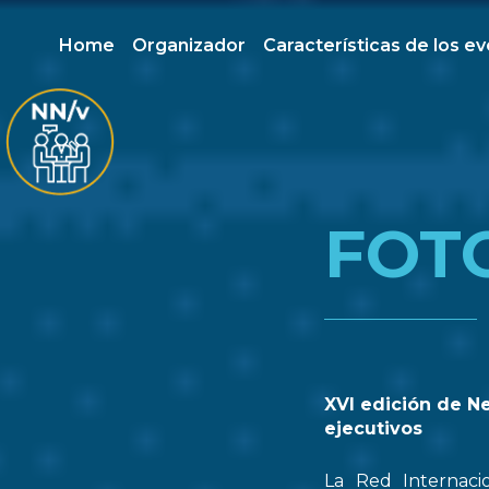
Home
Organizador
Características de los e
FOT
XVI edición de N
ejecutivos
La Red Internaci