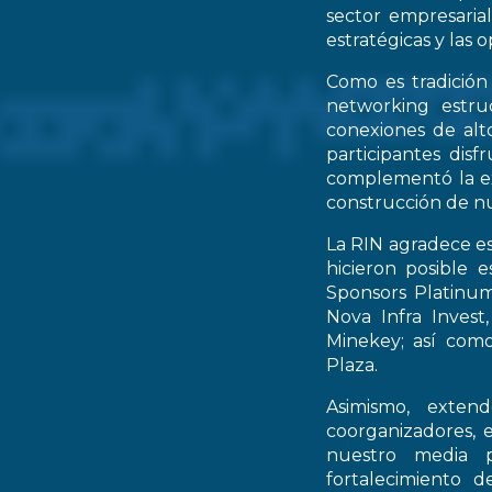
sector empresarial
estratégicas y las 
Como es tradición
networking estruc
conexiones de alto
participantes dis
complementó la ex
construcción de nu
La RIN agradece es
hicieron posible 
Sponsors Platinum
Nova Infra Inves
Minekey; así como
Plaza.
Asimismo, extend
coorganizadores, 
nuestro media p
fortalecimiento d