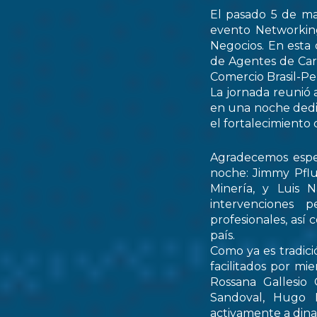
El pasado 5 de ma
evento Networking
Negocios. En esta 
de Agentes de Car
Comercio Brasil-
La jornada reunió 
en una noche dedic
el fortalecimiento 
Agradecemos espec
noche: Jimmy Pflu
Minería, y Luis 
intervenciones 
profesionales, así
país.
Como ya es tradici
facilitados por mi
Rossana Gallesio
Sandoval, Hugo M
activamente a dinam