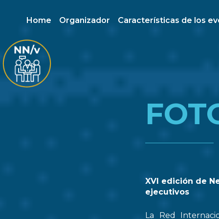
Home
Organizador
Características de los e
FOT
XVI edición de N
ejecutivos
La Red Internaci