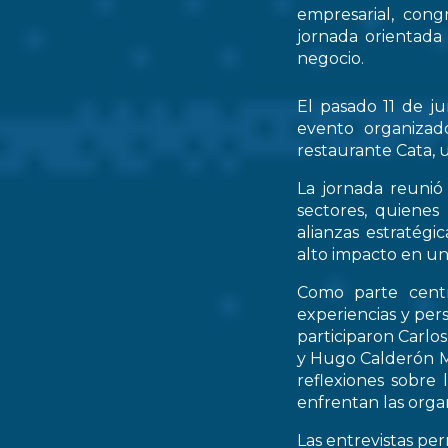
empresarial, cong
jornada orientada
negocio.
El pasado 11 de ju
evento organizad
restaurante Cata, u
La jornada reunió 
sectores, quienes
alianzas estratég
alto impacto en un
Como parte centr
experiencias y per
participaron Carlo
y Hugo Calderón M
reflexiones sobre 
enfrentan las orga
Las entrevistas pe