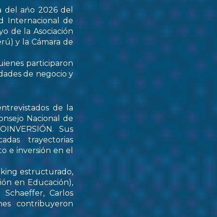
a del ańo 2026 del
d Internacional de
yo de la Asociación
rú) y la Cámara de
uienes participaron
idades de negocio y
ntrevistados de la
onsejo Nacional de
PROINVERSIÓN. Sus
das trayectorias
o e inversión en el
rking estructurado,
tión en Educación),
Schaeffer, Carlos
nes contribuyeron