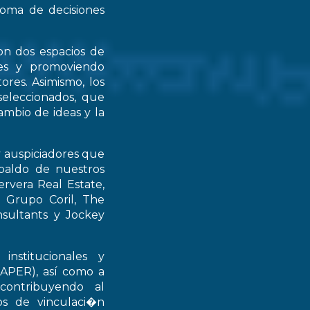
 toma de decisiones
on dos espacios de
ntes y promoviendo
ores. Asimismo, los
seleccionados, que
mbio de ideas y la
y auspiciadores que
spaldo de nuestros
rvera Real Estate,
 Grupo Coril, The
nsultants y Jockey
institucionales y
RAPER), así como a
contribuyendo al
ios de vinculaci�n