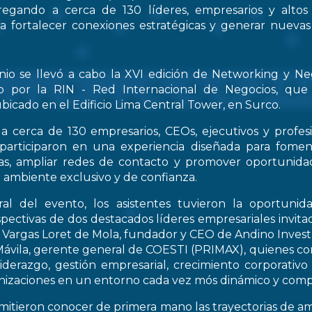
regando a cerca de 130 líderes, empresarios y altos
 a fortalecer conexiones estratégicas y generar nueva
nio se llevó a cabo la XVI edición de Networking y Ne
o por la RIN - Red Internacional de Negocios, que
bicado en el Edificio Lima Central Tower, en Surco.
a cerca de 130 empresarios, CEOs, ejecutivos y profes
 participaron en una experiencia diseñada para fomen
icas, ampliar redes de contacto y promover oportunid
 ambiente exclusivo y de confianza.
al del evento, los asistentes tuvieron la oportunid
spectivas de dos destacados líderes empresariales invitad
s Vargas Loret de Mola, fundador y CEO de Andino Inve
ávila, gerente general de COESTI (PRIMAX), quienes com
liderazgo, gestión empresarial, crecimiento corporativo
nizaciones en un entorno cada vez mós dinámico y compe
rmitieron conocer de primera mano las trayectorias de a