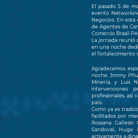
El pasado 5 de ma
evento Networking
Negocios. En esta 
de Agentes de Car
Comercio Brasil-
La jornada reunió 
en una noche dedic
el fortalecimiento 
Agradecemos espec
noche: Jimmy Pflu
Minería, y Luis 
intervenciones 
profesionales, así
país.
Como ya es tradici
facilitados por mi
Rossana Gallesio
Sandoval, Hugo M
activamente a dinam