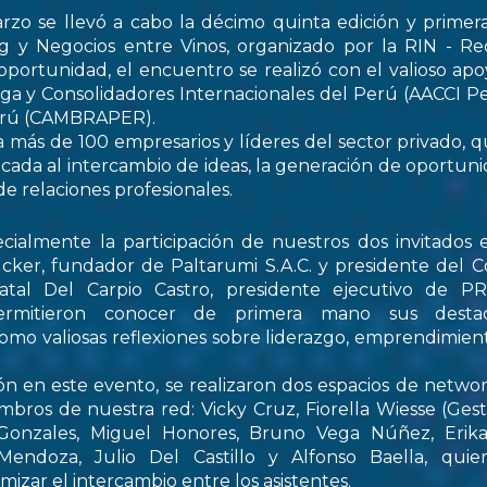
rzo se llevó a cabo la décimo quinta edición y primer
 y Negocios entre Vinos, organizado por la RIN - Re
oportunidad, el encuentro se realizó con el valioso apo
ga y Consolidadores Internacionales del Perú (AACCI Pe
Perú (CAMBRAPER).
a más de 100 empresarios y líderes del sector privado, q
ada al intercambio de ideas, la generación de oportun
de relaciones profesionales.
ialmente la participación de nuestros dos invitados e
cker, fundador de Paltarumi S.A.C. y presidente del C
Natal Del Carpio Castro, presidente ejecutivo de 
permitieron conocer de primera mano sus destaca
 como valiosas reflexiones sobre liderazgo, emprendimient
ón en este evento, se realizaron dos espacios de netwo
embros de nuestra red: Vicky Cruz, Fiorella Wiesse (Ges
 Gonzales, Miguel Honores, Bruno Vega Núñez, Erika 
endoza, Julio Del Castillo y Alfonso Baella, quie
izar el intercambio entre los asistentes.