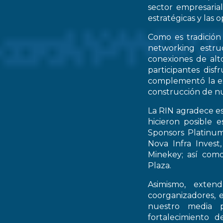
sector empresarial
estratégicas y las 
Como es tradición
networking estruc
conexiones de alto
participantes dis
complementó la ex
construcción de nu
La RIN agradece es
hicieron posible 
Sponsors Platinum
Nova Infra Inves
Minekey; así como
Plaza.
Asimismo, extend
coorganizadores, 
nuestro media p
fortalecimiento d