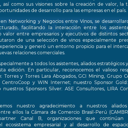
, así como sus visiones sobre la creación de valor, la
oportunidades de desarrollo para las empresas en el país.
 en Networking y Negocios entre Vinos, se desarrollar
turado, facilitando la interacción entre los asiste
 valor entre empresarios y ejecutivos de distintos sect
frutaron de una selección de vinos especialmente pre
periencia y generó un entorno propicio para el interca
evas relaciones comerciales.
pecialmente a todos los asistentes, aliados estratégicos 
esta edición. En particular, reconocemos el valioso re
: Torres y Torres Lara Abogados, GCI Mining, Grupo Ce
t, CentroCoop y WIN Internet; nuestro Sponsor Gold:
 nuestros Sponsors Silver: ASE Consultores, LIRA Co
emos nuestro agradecimiento a nuestros aliados 
entre ellos la Cámara de Comercio Brasil-Perú (CAMB
artner Canal B, organizaciones que continúan 
el ecosistema empresarial y al desarrollo de espac