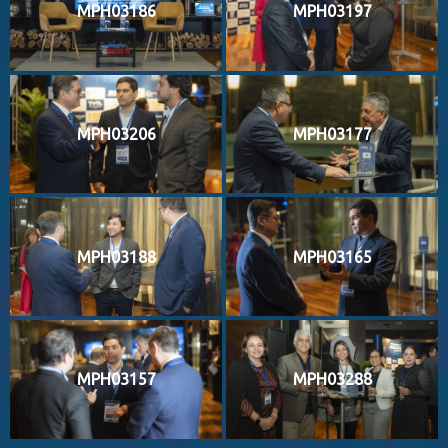
MPH03186
MPH03197
MPH03206
MPH03177
MPH03188
MPH03165
MPH03157
MPH03288