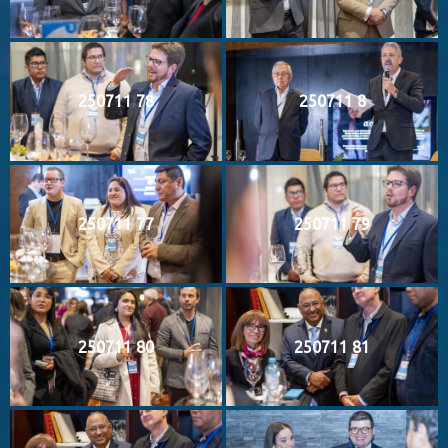
250711 78
250711 8
250711 77
250711 79
250711 80
250711 81