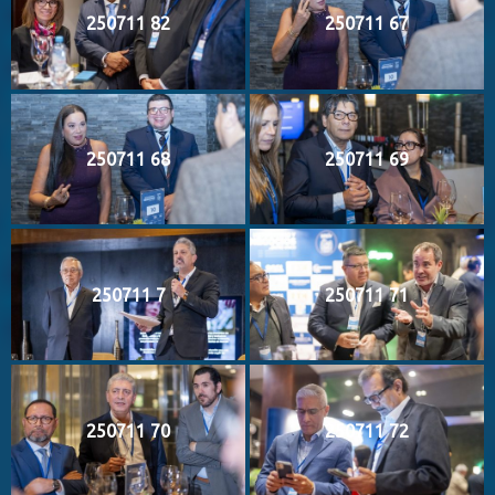
250711 82
250711 67
250711 68
250711 69
250711 7
250711 71
250711 70
250711 72