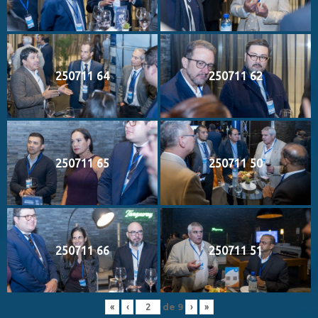
250711 64
250711 62
250711 65
250711 50
250711 66
250711 51
de
9
«
‹
›
»