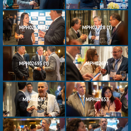
MPH02699 (1)
MPH02728 (1)
MPH02695 (1)
MPH02691
MPH02687
MPH02653