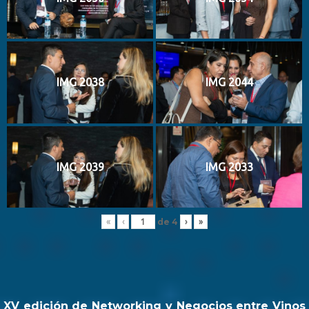
IMG 2038
IMG 2044
IMG 2039
IMG 2033
de
4
«
‹
›
»
XV edición de Networking y Negocios entre Vinos