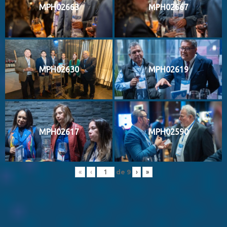
MPH02663
MPH02667
MPH02630
MPH02619
MPH02617
MPH02590
de
9
«
‹
›
»