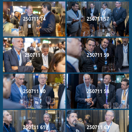
250711 74
250711 57
250711 6
250711 59
250711 60
250711 58
250711 61
250711 63