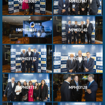
MPH03085
MPH03147
MPH03151
MPH03145
MPH03132
MPH03136
MPH03119
MPH03128