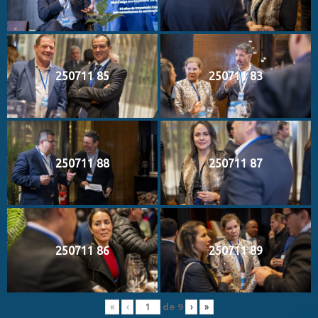
250711 85
250711 83
250711 88
250711 87
250711 86
250711 89
de
9
«
‹
›
»