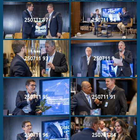
250711 97
250711 94
250711 93
250711 9
250711 95
250711 91
250711 96
250711 84