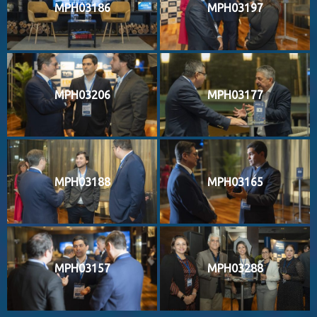
MPH03186
MPH03197
MPH03206
MPH03177
MPH03188
MPH03165
MPH03157
MPH03288