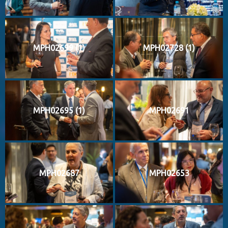
MPH02699 (1)
MPH02728 (1)
MPH02695 (1)
MPH02691
MPH02687
MPH02653