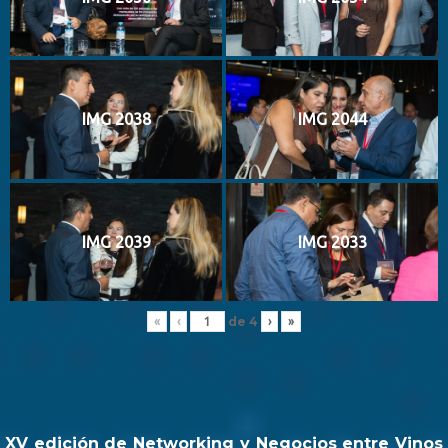
IMG 2038
IMG 2044
IMG 2039
IMG 2033
de
4
«
‹
›
»
XV edición de Networking y Negocios entre Vinos