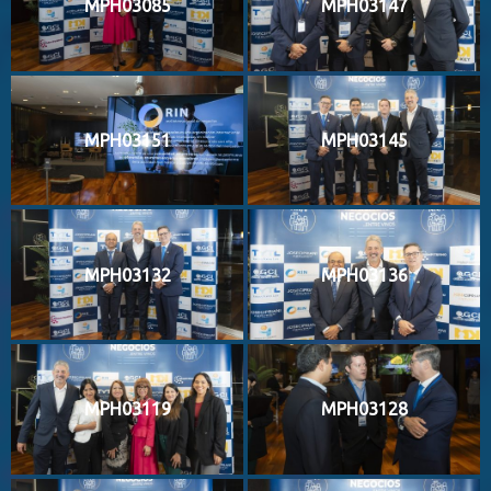
MPH03085
MPH03147
MPH03151
MPH03145
MPH03132
MPH03136
MPH03119
MPH03128