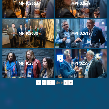
MPH02663
MPH02667
MPH02630
MPH02619
MPH02617
MPH02590
de
9
«
‹
›
»