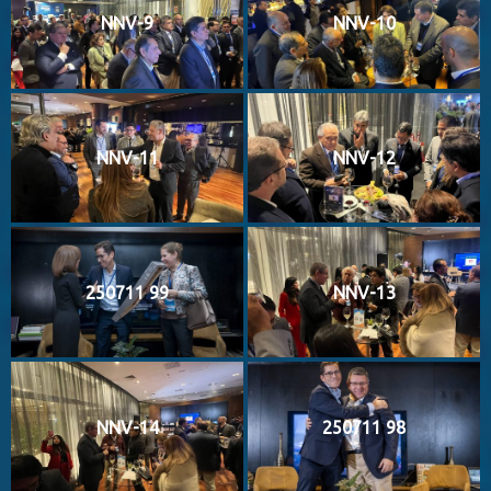
NNV-9
NNV-10
NNV-11
NNV-12
250711 99
NNV-13
NNV-14
250711 98