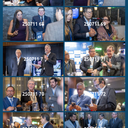
250711 68
250711 69
250711 7
250711 71
250711 70
250711 72