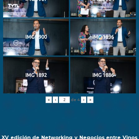
IMG 1900
IMG 1896
IMG 1892
IMG 1886
de
4
«
‹
›
»
XV edición de Networking y Negocios entre Vinos