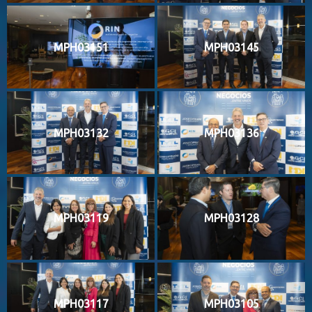
MPH03151
MPH03145
MPH03132
MPH03136
MPH03119
MPH03128
MPH03117
MPH03105