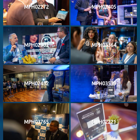
MPH02272
MPH02405
MPH02902
MPH03364
MPH02452
MPH03539
MPH03765
MPH02221