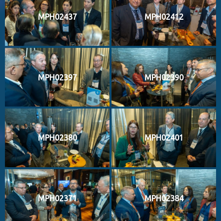
MPH02437
MPH02412
MPH02397
MPH02390
MPH02380
MPH02401
MPH02371
MPH02384