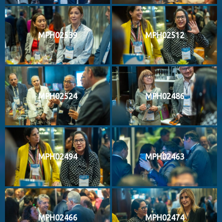
MPH02539
MPH02512
MPH02524
MPH02486
MPH02494
MPH02463
MPH02466
MPH02474