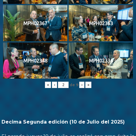
MPH02367
MPH02363
MPH02348
MPH02336
de
9
«
‹
›
»
Decima Segunda edición (10 de Julio del 2025)