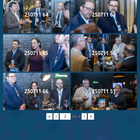
250711 64
250711 62
250711 65
250711 50
250711 66
250711 51
de
9
«
‹
›
»