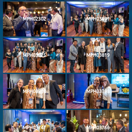
MPH02302
MPH03831
MPH03825
MPH03819
MPH03808
MPH03798
MPH03747
MPH03766