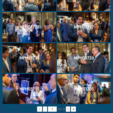
MPH03778
MPH03737
MPH03731
MPH03720
MPH03715
MPH03705
de
8
«
‹
›
»