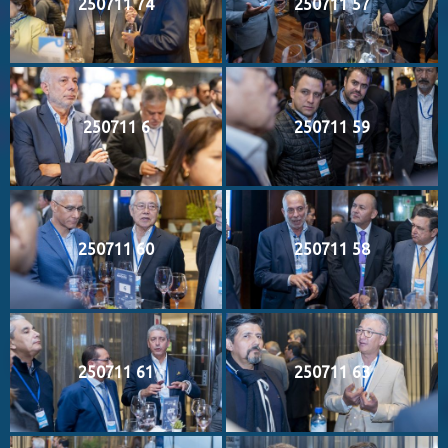
250711 74
250711 57
250711 6
250711 59
250711 60
250711 58
250711 61
250711 63