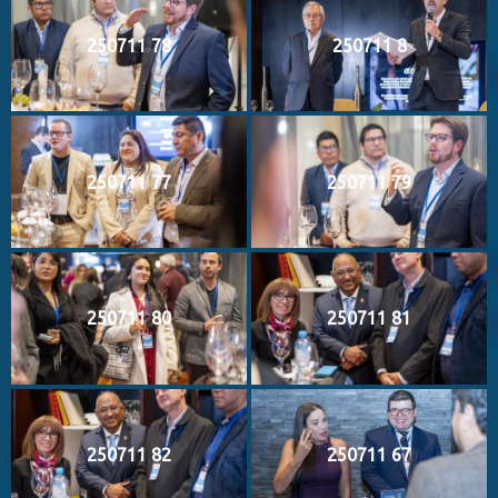
250711 78
250711 8
250711 77
250711 79
250711 80
250711 81
250711 82
250711 67