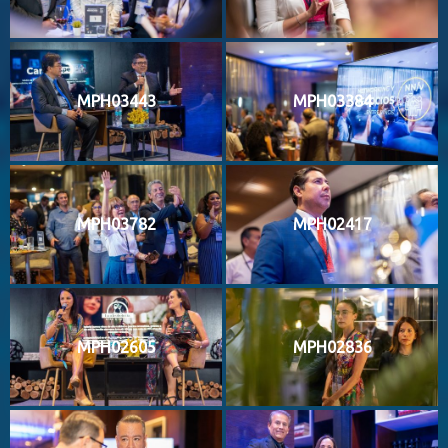
MPH03443
MPH03384
MPH03782
MPH02417
MPH02605
MPH02836