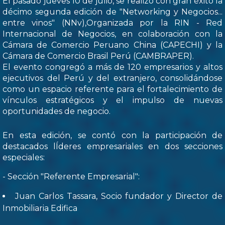
El pasado jueves 10 de julio, se realizó con gran éxito la
décimo segunda edición de "Networking y Negocios...
entre vinos" (NNv),Organizada por la RIN - Red
Internacional de Negocios, en colaboración con la
Cámara de Comercio Peruano China (CAPECHI) y la
Cámara de Comercio Brasil Perú (CAMBRAPER).
El evento congregó a más de 120 empresarios y altos
ejecutivos del Perú y del extranjero, consolidándose
como un espacio referente para el fortalecimiento de
vínculos estratégicos y el impulso de nuevas
oportunidades de negocio.
En esta edición, se contó con la participación de
destacados lÍderes empresariales en dos secciones
especiales:
- Sección "Referente Empresarial":
Juan Carlos Tassara, Socio fundador y Director de
Inmobiliaria Edifica