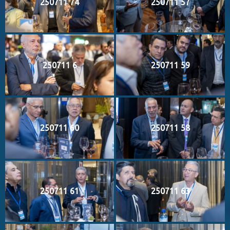
250711 74
250711 57
250711 6
250711 59
250711 60
250711 58
250711 61
250711 63