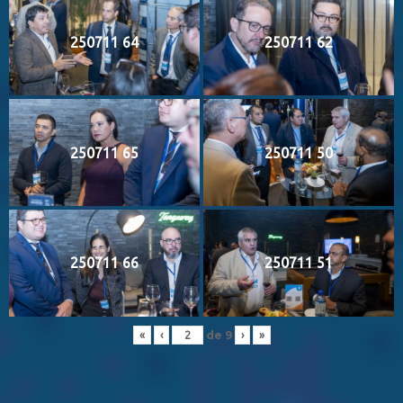
250711 64
250711 62
250711 65
250711 50
250711 66
250711 51
de
9
«
‹
›
»