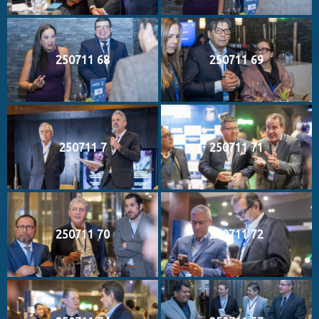
250711 68
250711 69
250711 7
250711 71
250711 70
250711 72