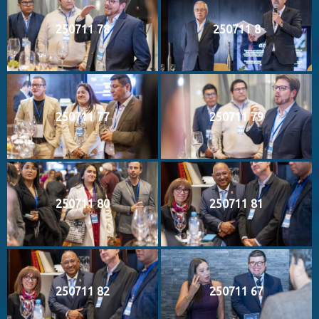
250711 78
250711 8
250711 77
250711 79
250711 80
250711 81
250711 82
250711 67