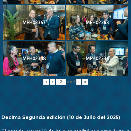
MPH02367
MPH02363
MPH02348
MPH02336
de
9
«
‹
›
»
Decima Segunda edición (10 de Julio del 2025)