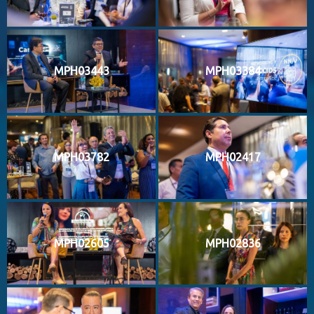
MPH03443
MPH03384
MPH03782
MPH02417
MPH02605
MPH02836