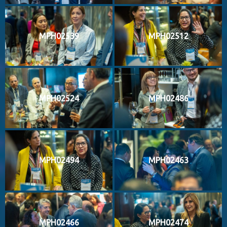
MPH02539
MPH02512
MPH02524
MPH02486
MPH02494
MPH02463
MPH02466
MPH02474