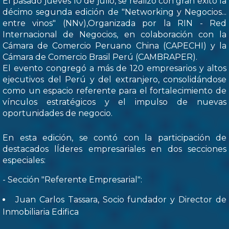
El pasado jueves 10 de julio, se realizó con gran éxito la
décimo segunda edición de "Networking y Negocios...
entre vinos" (NNv),Organizada por la RIN - Red
Internacional de Negocios, en colaboración con la
Cámara de Comercio Peruano China (CAPECHI) y la
Cámara de Comercio Brasil Perú (CAMBRAPER).
El evento congregó a más de 120 empresarios y altos
ejecutivos del Perú y del extranjero, consolidándose
como un espacio referente para el fortalecimiento de
vínculos estratégicos y el impulso de nuevas
oportunidades de negocio.
En esta edición, se contó con la participación de
destacados lÍderes empresariales en dos secciones
especiales:
- Sección "Referente Empresarial":
Juan Carlos Tassara, Socio fundador y Director de
Inmobiliaria Edifica