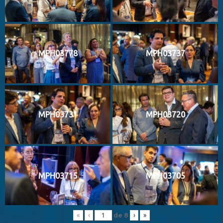
MPH03778
MPH03737
MPH03731
MPH03720
MPH03715
MPH03705
de
8
«
‹
›
»