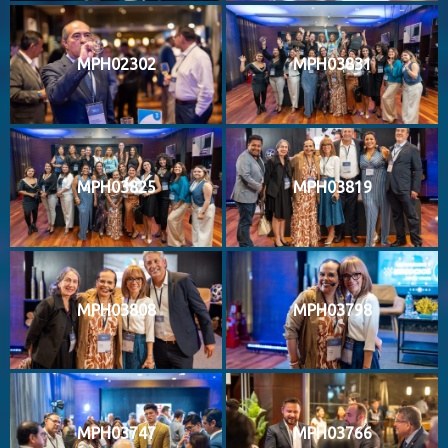
MPH02302
MPH03831
MPH03825
MPH03819
MPH03808
MPH03798
MPH03747
MPH03766