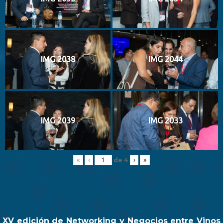
IMG 2038
IMG 2044
IMG 2039
IMG 2033
de
4
«
‹
›
»
XV edición de Networking y Negocios entre Vinos