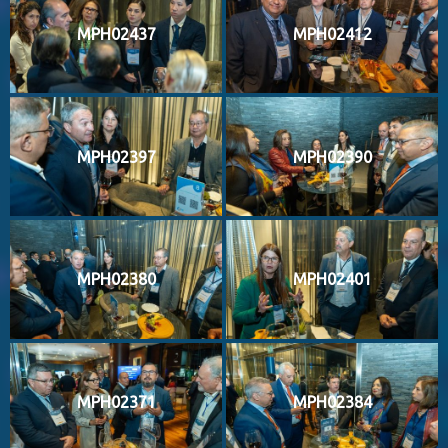
MPH02437
MPH02412
MPH02397
MPH02390
MPH02380
MPH02401
MPH02371
MPH02384