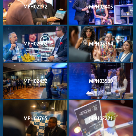
MPH02272
MPH02405
MPH02902
MPH03364
MPH02452
MPH03539
MPH03765
MPH02221