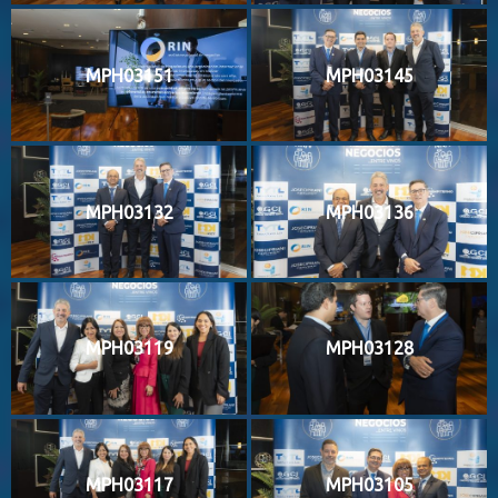
MPH03151
MPH03145
MPH03132
MPH03136
MPH03119
MPH03128
MPH03117
MPH03105