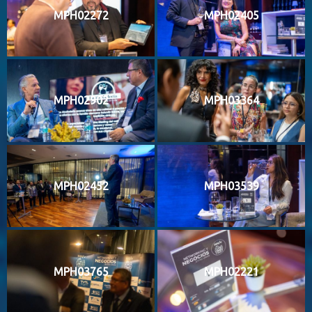
MPH02272
MPH02405
MPH02902
MPH03364
MPH02452
MPH03539
MPH03765
MPH02221