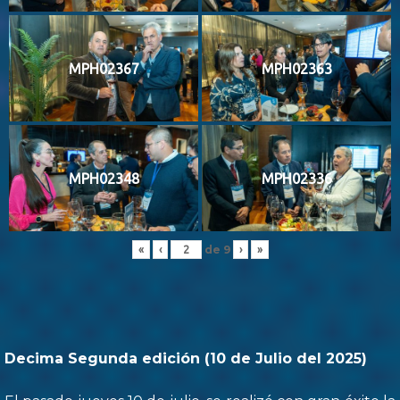
MPH02367
MPH02363
MPH02348
MPH02336
de
9
«
‹
›
»
Decima Segunda edición (10 de Julio del 2025)