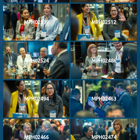
MPH02539
MPH02512
MPH02524
MPH02486
MPH02494
MPH02463
MPH02466
MPH02474