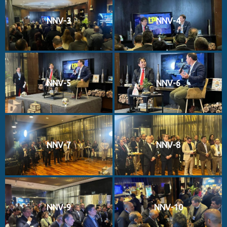
NNV-3
NNV-4
NNV-5
NNV-6
NNV-7
NNV-8
NNV-9
NNV-10