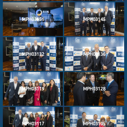
MPH03151
MPH03145
MPH03132
MPH03136
MPH03119
MPH03128
MPH03117
MPH03105