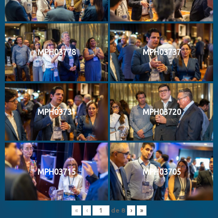
MPH03778
MPH03737
MPH03731
MPH03720
MPH03715
MPH03705
de
8
«
‹
›
»