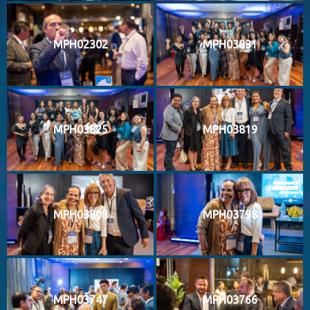
MPH02302
MPH03831
MPH03825
MPH03819
MPH03808
MPH03798
MPH03747
MPH03766