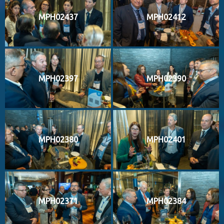
MPH02437
MPH02412
MPH02397
MPH02390
MPH02380
MPH02401
MPH02371
MPH02384