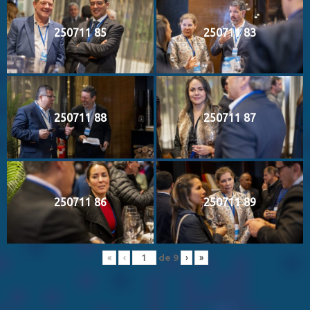
250711 85
250711 83
250711 88
250711 87
250711 86
250711 89
de
9
«
‹
›
»