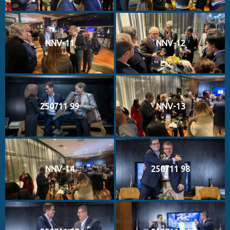
NNV-11
NNV-12
250711 99
NNV-13
NNV-14
250711 98