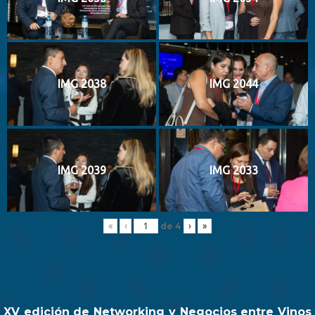
IMG 2038
IMG 2044
IMG 2039
IMG 2033
de
4
«
‹
›
»
XV edición de Networking y Negocios entre Vinos