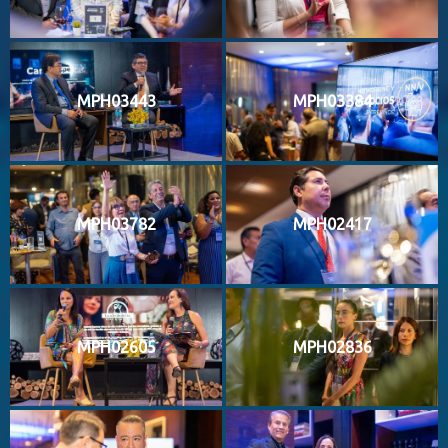
MPH03443
MPH03384
MPH03782
MPH02417
MPH02605
MPH02836