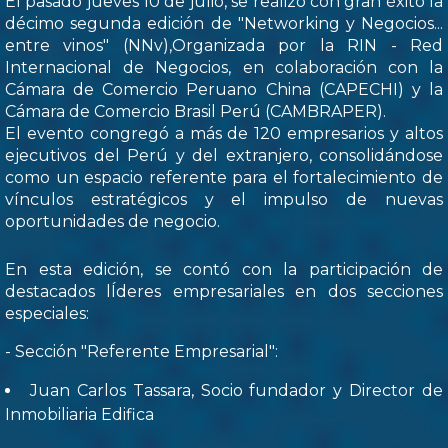
El pasado jueves 10 de julio, se realizó con gran éxito la
décimo segunda edición de "Networking y Negocios...
entre vinos" (NNv),Organizada por la RIN - Red
Internacional de Negocios, en colaboración con la
Cámara de Comercio Peruano China (CAPECHI) y la
Cámara de Comercio Brasil Perú (CAMBRAPER).
El evento congregó a más de 120 empresarios y altos
ejecutivos del Perú y del extranjero, consolidándose
como un espacio referente para el fortalecimiento de
vínculos estratégicos y el impulso de nuevas
oportunidades de negocio.
En esta edición, se contó con la participación de
destacados lÍderes empresariales en dos secciones
especiales:
- Sección "Referente Empresarial":
Juan Carlos Tassara, Socio fundador y Director de
Inmobiliaria Edifica