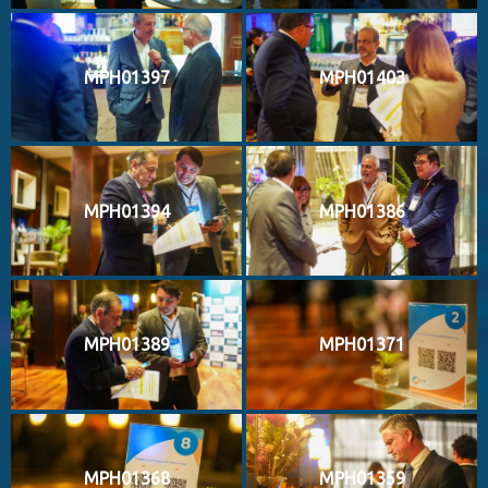
MPH01397
MPH01403
MPH01394
MPH01386
MPH01389
MPH01371
MPH01368
MPH01359