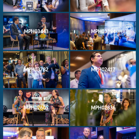
MPH03443
MPH03384
MPH03782
MPH02417
MPH02605
MPH02836