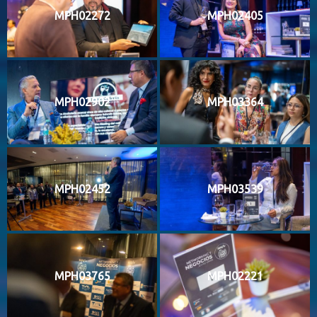
MPH02272
MPH02405
MPH02902
MPH03364
MPH02452
MPH03539
MPH03765
MPH02221