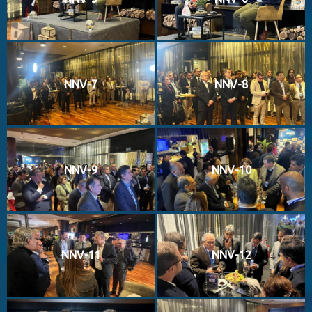
NNV-7
NNV-8
NNV-9
NNV-10
NNV-11
NNV-12