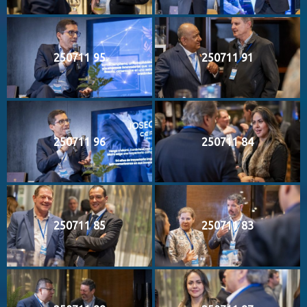
250711 95
250711 91
250711 96
250711 84
250711 85
250711 83