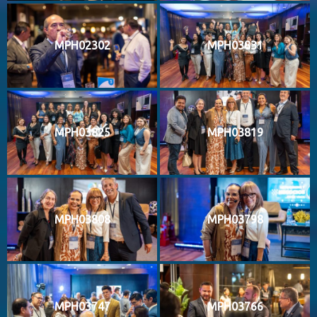
MPH02302
MPH03831
MPH03825
MPH03819
MPH03808
MPH03798
MPH03747
MPH03766