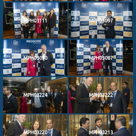
MPH03111
MPH03097
MPH03090
MPH03087
MPH03224
MPH03222
MPH03220
MPH03213