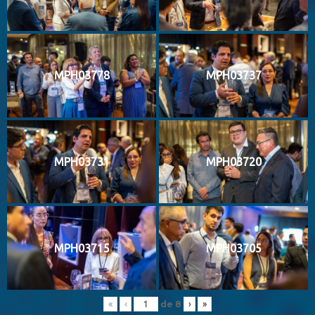
MPH03778
MPH03737
MPH03731
MPH03720
MPH03715
MPH03705
de
8
«
‹
›
»