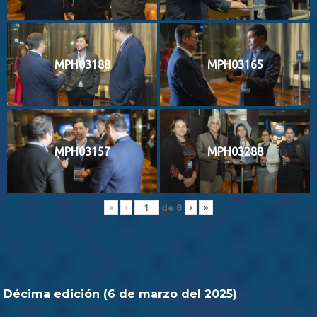
MPH03188
MPH03165
MPH03157
MPH03288
de
8
«
‹
›
»
Décima edición (6 de marzo del 2025)