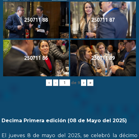
250711 88
250711 87
250711 86
250711 89
de
9
«
‹
›
»
Decima Primera edición (08 de Mayo del 2025)
El jueves 8 de mayo del 2025, se celebró la décimo