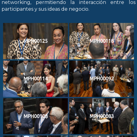
networking, permitiendo la interacción entre los
participantes y sus ideas de negocio.
MPH00125
MPH00118
MPH00114
MPH00092
MPH00108
MPH00083