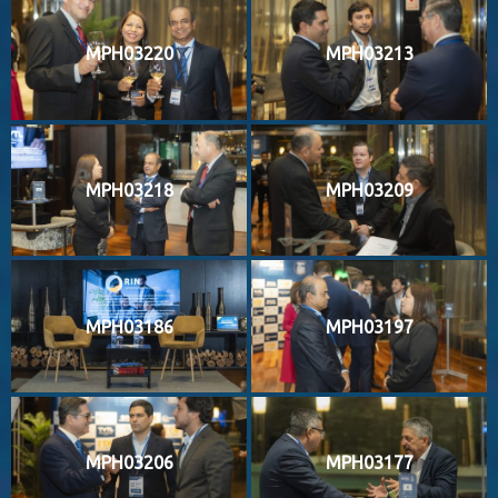
MPH03220
MPH03213
MPH03218
MPH03209
MPH03186
MPH03197
MPH03206
MPH03177