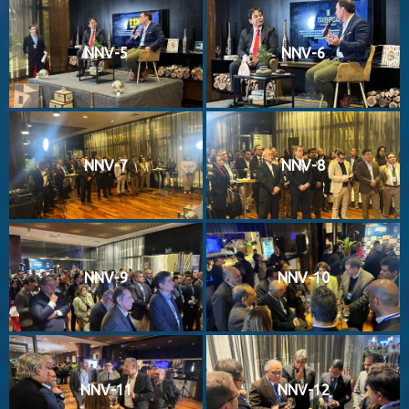
NNV-5
NNV-6
NNV-7
NNV-8
NNV-9
NNV-10
NNV-11
NNV-12