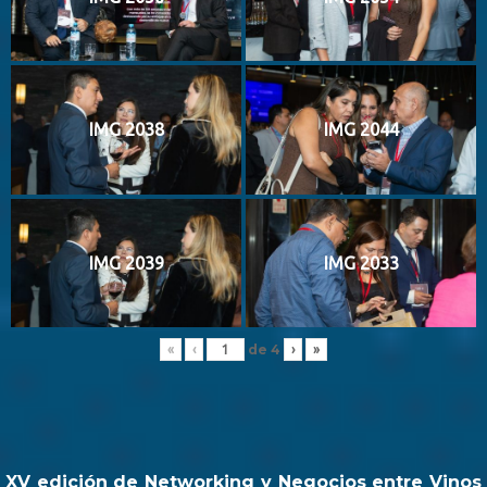
IMG 2038
IMG 2044
IMG 2039
IMG 2033
de
4
«
‹
›
»
XV edición de Networking y Negocios entre Vinos