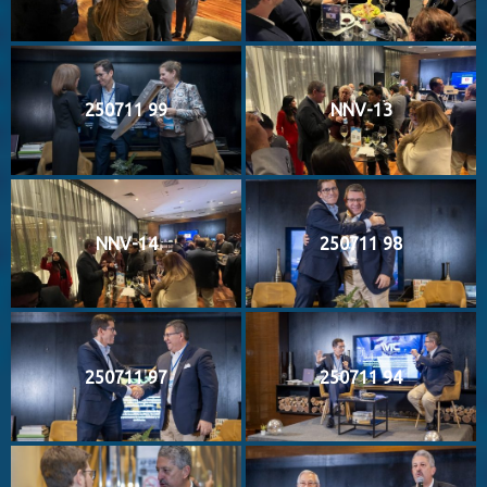
250711 99
NNV-13
NNV-14
250711 98
250711 97
250711 94