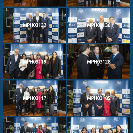
MPH03132
MPH03136
MPH03119
MPH03128
MPH03117
MPH03105