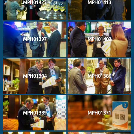
MPH01425
MPH01413
MPH01397
MPH01403
MPH01394
MPH01386
MPH01389
MPH01371