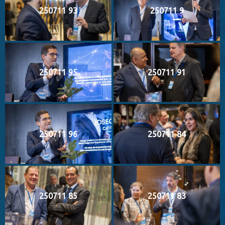
250711 93
250711 9
250711 95
250711 91
250711 96
250711 84
250711 85
250711 83