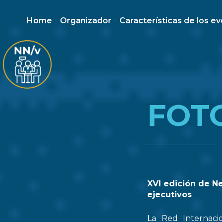
Home
Organizador
Características de los e
FOT
XVI edición de N
ejecutivos
La Red Internaci