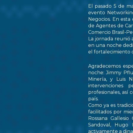
El pasado 5 de ma
evento Networking
Negocios. En esta 
de Agentes de Car
Comercio Brasil-
La jornada reunió 
en una noche dedic
el fortalecimiento 
Agradecemos espec
noche: Jimmy Pflu
Minería, y Luis 
intervenciones 
profesionales, así
país.
Como ya es tradici
facilitados por mi
Rossana Gallesio
Sandoval, Hugo M
activamente a dinam