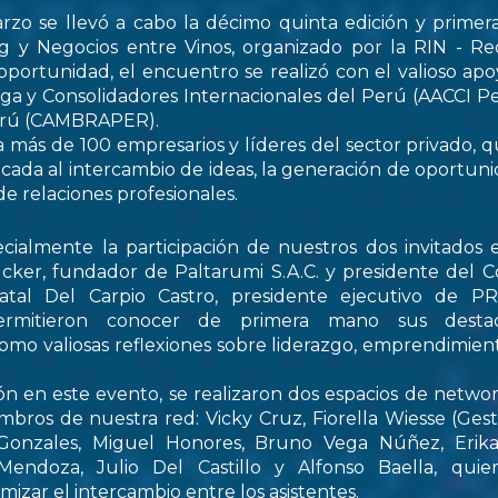
rzo se llevó a cabo la décimo quinta edición y primer
 y Negocios entre Vinos, organizado por la RIN - Re
oportunidad, el encuentro se realizó con el valioso apo
ga y Consolidadores Internacionales del Perú (AACCI Pe
Perú (CAMBRAPER).
a más de 100 empresarios y líderes del sector privado, q
ada al intercambio de ideas, la generación de oportun
de relaciones profesionales.
ialmente la participación de nuestros dos invitados e
cker, fundador de Paltarumi S.A.C. y presidente del C
Natal Del Carpio Castro, presidente ejecutivo de 
permitieron conocer de primera mano sus destaca
 como valiosas reflexiones sobre liderazgo, emprendimient
ón en este evento, se realizaron dos espacios de netwo
embros de nuestra red: Vicky Cruz, Fiorella Wiesse (Ges
 Gonzales, Miguel Honores, Bruno Vega Núñez, Erika 
endoza, Julio Del Castillo y Alfonso Baella, quie
izar el intercambio entre los asistentes.