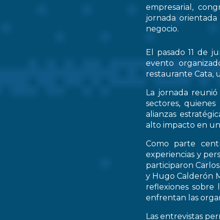
empresarial, cong
jornada orientada
negocio.
El pasado 11 de ju
evento organizad
restaurante Cata, u
La jornada reunió 
sectores, quienes
alianzas estratég
alto impacto en un
Como parte centr
experiencias y per
participaron Carlo
y Hugo Calderón M
reflexiones sobre 
enfrentan las orga
Las entrevistas pe