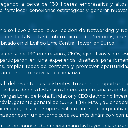
regando a cerca de 130 líderes, empresarios y altos
 a fortalecer conexiones estratégicas y generar nueva
nio se llevó a cabo la XVI edición de Networking y Ne
o por la RIN - Red Internacional de Negocios, que
bicado en el Edificio Lima Central Tower, en Surco.
a cerca de 130 empresarios, CEOs, ejecutivos y profes
 participaron en una experiencia diseñada para fomen
icas, ampliar redes de contacto y promover oportunid
 ambiente exclusivo y de confianza.
al del evento, los asistentes tuvieron la oportunid
spectivas de dos destacados líderes empresariales invitad
s Vargas Loret de Mola, fundador y CEO de Andino Inve
ávila, gerente general de COESTI (PRIMAX), quienes com
liderazgo, gestión empresarial, crecimiento corporativo
nizaciones en un entorno cada vez mós dinámico y compe
rmitieron conocer de primera mano las trayectorias de a