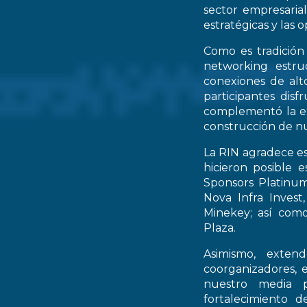
sector empresarial
estratégicas y las 
Como es tradición
networking estruc
conexiones de alto
participantes dis
complementó la ex
construcción de nu
La RIN agradece es
hicieron posible 
Sponsors Platinum
Nova Infra Inves
Minekey; así como
Plaza.
Asimismo, extend
coorganizadores, 
nuestro media p
fortalecimiento d