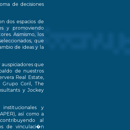
 toma de decisiones
on dos espacios de
ntes y promoviendo
ores. Asimismo, los
seleccionados, que
mbio de ideas y la
y auspiciadores que
spaldo de nuestros
rvera Real Estate,
 Grupo Coril, The
nsultants y Jockey
institucionales y
RAPER), así como a
contribuyendo al
ios de vinculaci�n