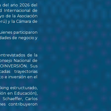
a del ańo 2026 del
d Internacional de
yo de la Asociación
rú) y la Cámara de
uienes participaron
idades de negocio y
ntrevistados de la
onsejo Nacional de
PROINVERSIÓN. Sus
das trayectorias
o e inversión en el
rking estructurado,
tión en Educación),
Schaeffer, Carlos
nes contribuyeron