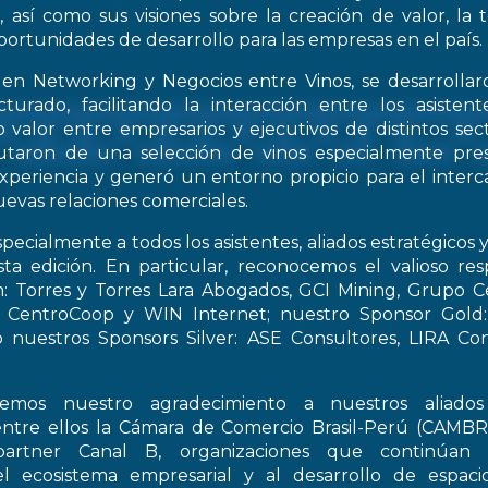
, así como sus visiones sobre la creación de valor, la
oportunidades de desarrollo para las empresas en el país.
 en Networking y Negocios entre Vinos, se desarrollar
turado, facilitando la interacción entre los asiste
 valor entre empresarios y ejecutivos de distintos sect
frutaron de una selección de vinos especialmente pre
periencia y generó un entorno propicio para el interca
evas relaciones comerciales.
pecialmente a todos los asistentes, aliados estratégicos 
esta edición. En particular, reconocemos el valioso re
: Torres y Torres Lara Abogados, GCI Mining, Grupo Ce
t, CentroCoop y WIN Internet; nuestro Sponsor Gold:
 nuestros Sponsors Silver: ASE Consultores, LIRA Co
emos nuestro agradecimiento a nuestros aliados 
entre ellos la Cámara de Comercio Brasil-Perú (CAMB
artner Canal B, organizaciones que continúan 
el ecosistema empresarial y al desarrollo de espac