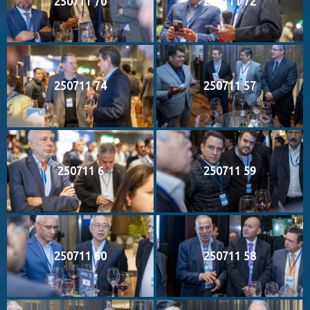
250711 70
250711 72
250711 74
250711 57
250711 6
250711 59
250711 60
250711 58