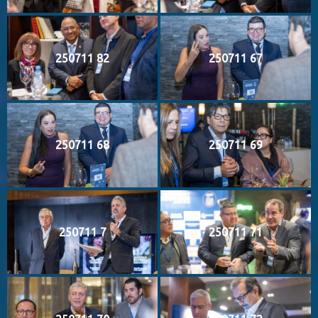
250711 82
250711 67
250711 68
250711 69
250711 7
250711 71