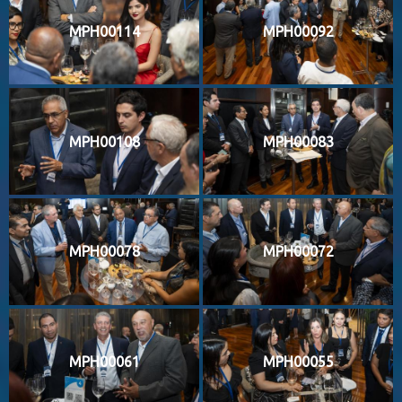
MPH00114
MPH00092
MPH00108
MPH00083
MPH00078
MPH00072
MPH00061
MPH00055