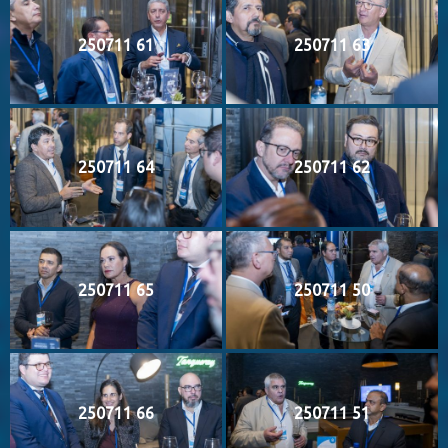
250711 61
250711 63
250711 64
250711 62
250711 65
250711 50
250711 66
250711 51