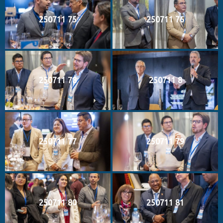
250711 75
250711 76
250711 78
250711 8
250711 77
250711 79
250711 80
250711 81