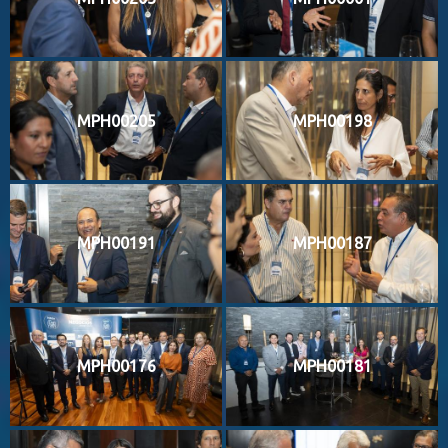
MPH00205
MPH00198
MPH00191
MPH00187
MPH00176
MPH00181