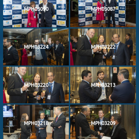
MPH03090
MPH03087
MPH03224
MPH03222
MPH03220
MPH03213
MPH03218
MPH03209