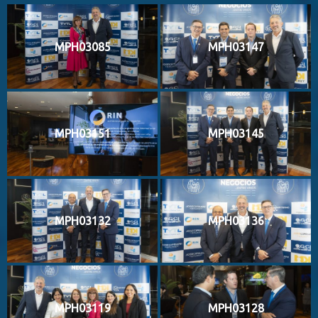
MPH03085
MPH03147
MPH03151
MPH03145
MPH03132
MPH03136
MPH03119
MPH03128