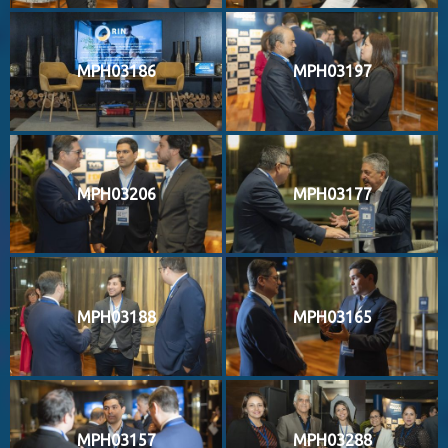
MPH03186
MPH03197
MPH03206
MPH03177
MPH03188
MPH03165
MPH03157
MPH03288