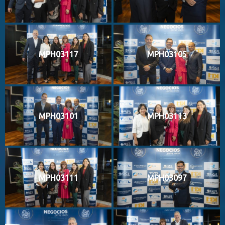
MPH03117
MPH03105
MPH03101
MPH03113
MPH03111
MPH03097