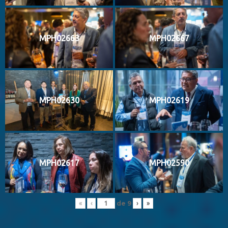
MPH02663
MPH02667
MPH02630
MPH02619
MPH02617
MPH02590
de
9
«
‹
›
»