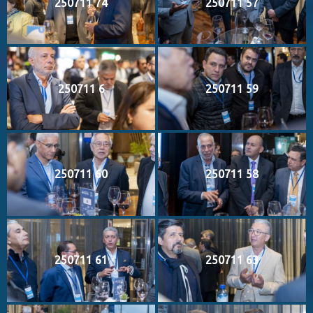
250711 74
250711 57
250711 6
250711 59
250711 60
250711 58
250711 61
250711 63