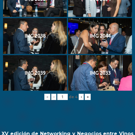
IMG 2038
IMG 2044
IMG 2039
IMG 2033
de
4
«
‹
›
»
XV edición de Networking y Negocios entre Vinos