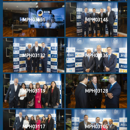
MPH03151
MPH03145
MPH03132
MPH03136
MPH03119
MPH03128
MPH03117
MPH03105