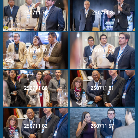
250711 78
250711 8
250711 77
250711 79
250711 80
250711 81
250711 82
250711 67