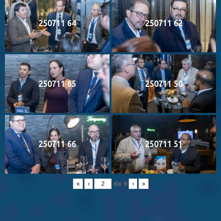
250711 64
250711 62
250711 65
250711 50
250711 66
250711 51
de
9
«
‹
›
»