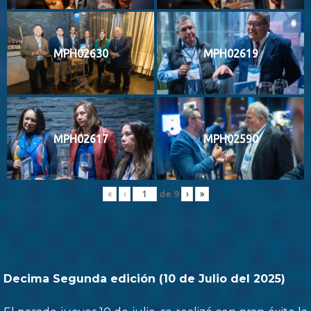
MPH02630
MPH02619
MPH02617
MPH02590
de
9
«
‹
›
»
Decima Segunda edición (10 de Julio del 2025)