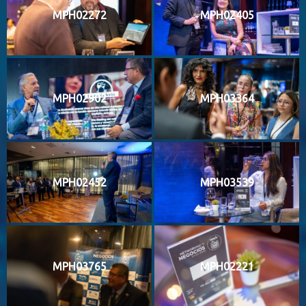
MPH02272
MPH02405
MPH02902
MPH03364
MPH02452
MPH03539
MPH03765
MPH02221