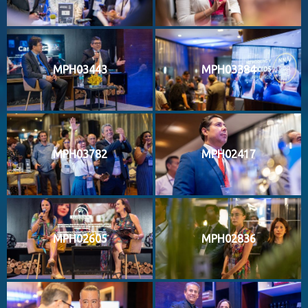
MPH03443
MPH03384
MPH03782
MPH02417
MPH02605
MPH02836