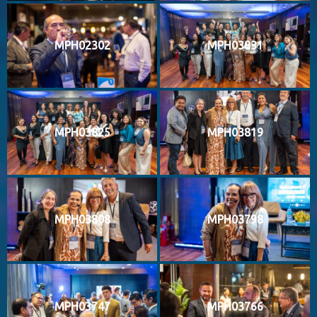
MPH02302
MPH03831
MPH03825
MPH03819
MPH03808
MPH03798
MPH03747
MPH03766