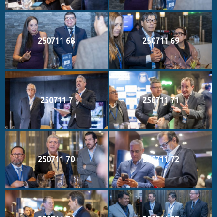
250711 68
250711 69
250711 7
250711 71
250711 70
250711 72