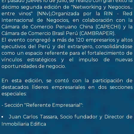
El pasado jueves 10 de julio, se realizó con gran éxito la
décimo segunda edición de "Networking y Negocios...
entre vinos" (NNv),Organizada por la RIN - Red
Internacional de Negocios, en colaboración con la
Cámara de Comercio Peruano China (CAPECHI) y la
Cámara de Comercio Brasil Perú (CAMBRAPER).
El evento congregó a más de 120 empresarios y altos
ejecutivos del Perú y del extranjero, consolidándose
como un espacio referente para el fortalecimiento de
vínculos estratégicos y el impulso de nuevas
oportunidades de negocio.
En esta edición, se contó con la participación de
destacados lÍderes empresariales en dos secciones
especiales:
- Sección "Referente Empresarial":
Juan Carlos Tassara, Socio fundador y Director de
Inmobiliaria Edifica