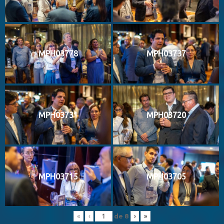
MPH03778
MPH03737
MPH03731
MPH03720
MPH03715
MPH03705
de
8
«
‹
›
»