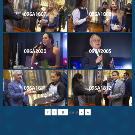
096A1807
096A1808
096A2020
096A2005
096A1811
096A1812
de
9
«
‹
›
»