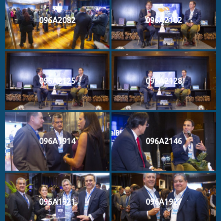
096A2082
096A2102
096A2125
096A2128
096A1914
096A2146
096A1921
096A1927