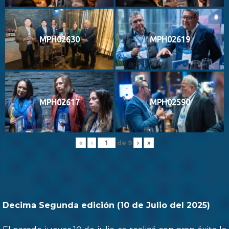
MPH02630
MPH02619
MPH02617
MPH02590
de
9
«
‹
›
»
Decima Segunda edición (10 de Julio del 2025)