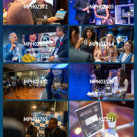
MPH02272
MPH02405
MPH02902
MPH03364
MPH02452
MPH03539
MPH03765
MPH02221