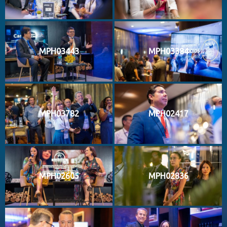
MPH03443
MPH03384
MPH03782
MPH02417
MPH02605
MPH02836