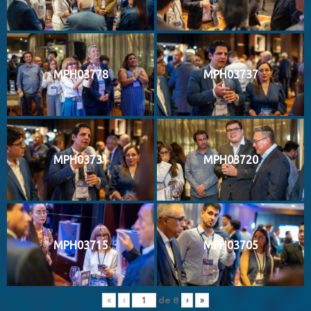
MPH03778
MPH03737
MPH03731
MPH03720
MPH03715
MPH03705
de
8
«
‹
›
»