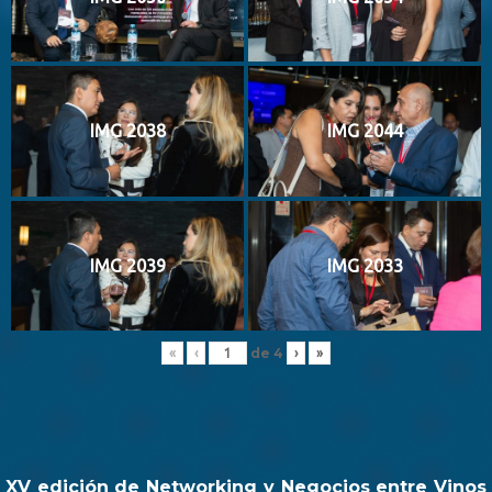
IMG 2038
IMG 2044
IMG 2039
IMG 2033
de
4
«
‹
›
»
XV edición de Networking y Negocios entre Vinos