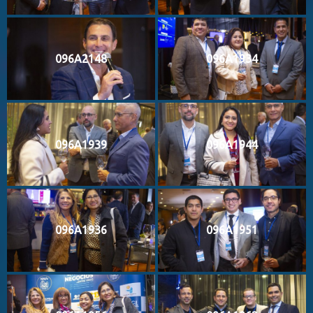
096A2148
096A1934
096A1939
096A1944
096A1936
096A1951