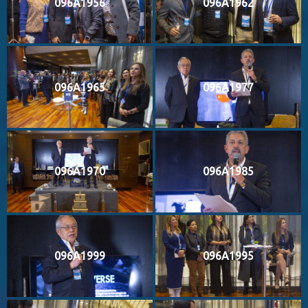
096A1956
096A1962
096A1965
096A1977
096A1970
096A1985
096A1999
096A1995