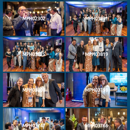
MPH02302
MPH03831
MPH03825
MPH03819
MPH03808
MPH03798
MPH03747
MPH03766