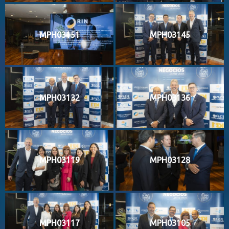
MPH03151
MPH03145
MPH03132
MPH03136
MPH03119
MPH03128
MPH03117
MPH03105