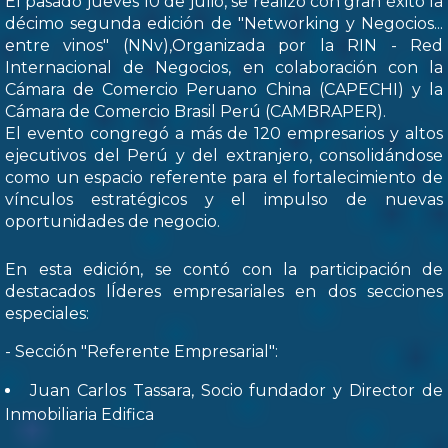
El pasado jueves 10 de julio, se realizó con gran éxito la
décimo segunda edición de "Networking y Negocios...
entre vinos" (NNv),Organizada por la RIN - Red
Internacional de Negocios, en colaboración con la
Cámara de Comercio Peruano China (CAPECHI) y la
Cámara de Comercio Brasil Perú (CAMBRAPER).
El evento congregó a más de 120 empresarios y altos
ejecutivos del Perú y del extranjero, consolidándose
como un espacio referente para el fortalecimiento de
vínculos estratégicos y el impulso de nuevas
oportunidades de negocio.
En esta edición, se contó con la participación de
destacados lÍderes empresariales en dos secciones
especiales:
- Sección "Referente Empresarial":
Juan Carlos Tassara, Socio fundador y Director de
Inmobiliaria Edifica