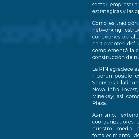
sector empresarial
estratégicas y las 
Como es tradición
networking estruc
conexiones de alto
participantes dis
complementó la ex
construcción de nu
La RIN agradece es
hicieron posible 
Sponsors Platinum
Nova Infra Inves
Minekey; así como
Plaza.
Asimismo, extend
coorganizadores, 
nuestro media p
fortalecimiento d