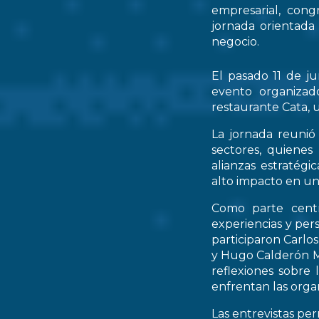
empresarial, cong
jornada orientada
negocio.
El pasado 11 de ju
evento organizad
restaurante Cata, u
La jornada reunió 
sectores, quienes
alianzas estratég
alto impacto en un
Como parte centr
experiencias y per
participaron Carlo
y Hugo Calderón M
reflexiones sobre 
enfrentan las orga
Las entrevistas pe