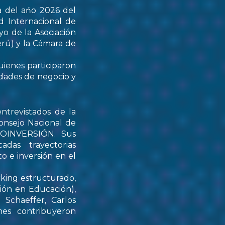
a del ańo 2026 del
d Internacional de
yo de la Asociación
rú) y la Cámara de
uienes participaron
idades de negocio y
ntrevistados de la
onsejo Nacional de
PROINVERSIÓN. Sus
das trayectorias
o e inversión en el
rking estructurado,
tión en Educación),
Schaeffer, Carlos
nes contribuyeron