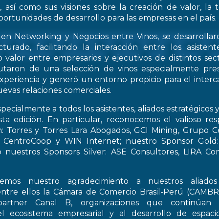
, así como sus visiones sobre la creación de valor, la
oportunidades de desarrollo para las empresas en el país.
 en Networking y Negocios entre Vinos, se desarrollar
turado, facilitando la interacción entre los asiste
 valor entre empresarios y ejecutivos de distintos sect
frutaron de una selección de vinos especialmente pre
periencia y generó un entorno propicio para el interca
evas relaciones comerciales.
pecialmente a todos los asistentes, aliados estratégicos 
esta edición. En particular, reconocemos el valioso re
: Torres y Torres Lara Abogados, GCI Mining, Grupo Ce
t, CentroCoop y WIN Internet; nuestro Sponsor Gold:
 nuestros Sponsors Silver: ASE Consultores, LIRA Co
emos nuestro agradecimiento a nuestros aliados 
entre ellos la Cámara de Comercio Brasil-Perú (CAMB
artner Canal B, organizaciones que continúan 
el ecosistema empresarial y al desarrollo de espac