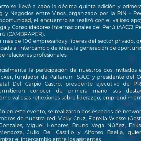
rzo se llevó a cabo la décimo quinta edición y primer
 y Negocios entre Vinos, organizado por la RIN - Re
oportunidad, el encuentro se realizó con el valioso apo
ga y Consolidadores Internacionales del Perú (AACCI Pe
Perú (CAMBRAPER).
a más de 100 empresarios y líderes del sector privado, q
ada al intercambio de ideas, la generación de oportun
de relaciones profesionales.
ialmente la participación de nuestros dos invitados e
cker, fundador de Paltarumi S.A.C. y presidente del C
Natal Del Carpio Castro, presidente ejecutivo de 
permitieron conocer de primera mano sus destaca
 como valiosas reflexiones sobre liderazgo, emprendimient
ón en este evento, se realizaron dos espacios de netwo
embros de nuestra red: Vicky Cruz, Fiorella Wiesse (Ges
 Gonzales, Miguel Honores, Bruno Vega Núñez, Erika 
endoza, Julio Del Castillo y Alfonso Baella, quie
izar el intercambio entre los asistentes.