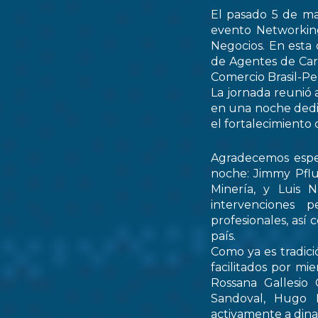
El pasado 5 de ma
evento Networking
Negocios. En esta 
de Agentes de Car
Comercio Brasil-
La jornada reunió 
en una noche dedic
el fortalecimiento 
Agradecemos espec
noche: Jimmy Pflu
Minería, y Luis 
intervenciones 
profesionales, así
país.
Como ya es tradici
facilitados por mi
Rossana Gallesio
Sandoval, Hugo M
activamente a dinam