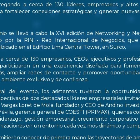
regando a cerca de 130 líderes, empresarios y altos
 a fortalecer conexiones estratégicas y generar nueva
nio se llevó a cabo la XVI edición de Networking y Ne
o por la RIN - Red Internacional de Negocios, que
bicado en el Edificio Lima Central Tower, en Surco.
a cerca de 130 empresarios, CEOs, ejecutivos y profes
 participaron en una experiencia diseñada para fomen
icas, ampliar redes de contacto y promover oportunid
 ambiente exclusivo y de confianza.
al del evento, los asistentes tuvieron la oportunid
spectivas de dos destacados líderes empresariales invitad
s Vargas Loret de Mola, fundador y CEO de Andino Inve
ávila, gerente general de COESTI (PRIMAX), quienes com
liderazgo, gestión empresarial, crecimiento corporativo
nizaciones en un entorno cada vez mós dinámico y compe
rmitieron conocer de primera mano las trayectorias de a