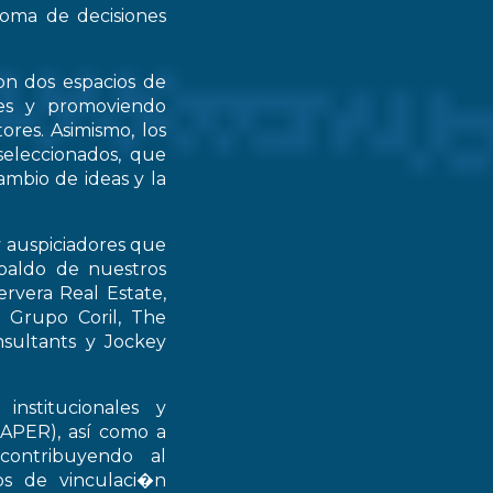
 toma de decisiones
on dos espacios de
ntes y promoviendo
ores. Asimismo, los
seleccionados, que
mbio de ideas y la
y auspiciadores que
spaldo de nuestros
rvera Real Estate,
 Grupo Coril, The
nsultants y Jockey
institucionales y
RAPER), así como a
contribuyendo al
ios de vinculaci�n