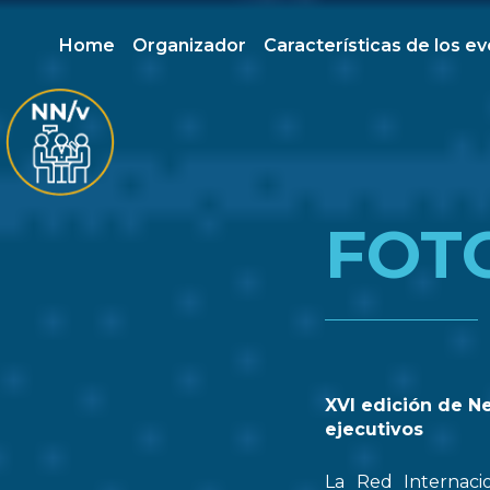
Home
Organizador
Características de los e
FOT
XVI edición de N
ejecutivos
La Red Internaci