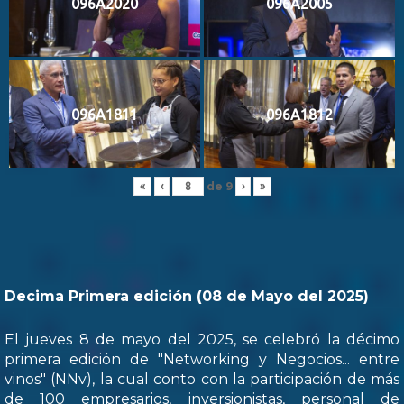
096A2020
096A2005
096A1811
096A1812
de
9
«
‹
›
»
Decima Primera edición (08 de Mayo del 2025)
El jueves 8 de mayo del 2025, se celebró la décimo
primera edición de "Networking y Negocios... entre
vinos" (NNv), la cual conto con la participación de más
de 100 empresarios, inversionistas, personal de