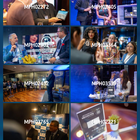
MPH02272
MPH02405
MPH02902
MPH03364
MPH02452
MPH03539
MPH03765
MPH02221