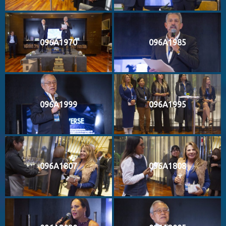
096A1970
096A1985
096A1999
096A1995
096A1807
096A1808