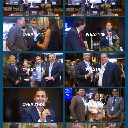
096A1914
096A2146
096A1921
096A1927
096A2148
096A1934