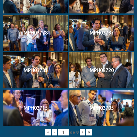
MPH03778
MPH03737
MPH03731
MPH03720
MPH03715
MPH03705
de
8
«
‹
›
»