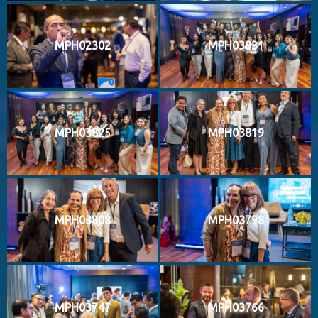
MPH02302
MPH03831
MPH03825
MPH03819
MPH03808
MPH03798
MPH03747
MPH03766