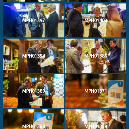
MPH01397
MPH01403
MPH01394
MPH01386
MPH01389
MPH01371
MPH01368
MPH01359