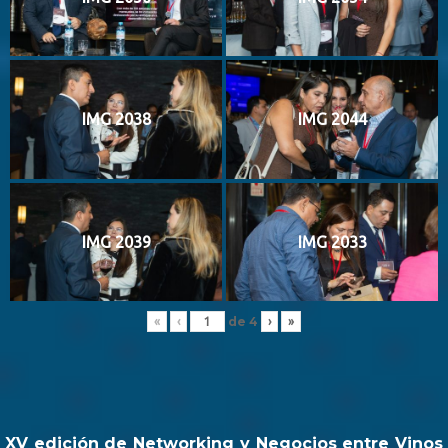
IMG 2038
IMG 2044
IMG 2039
IMG 2033
de
4
«
‹
›
»
XV edición de Networking y Negocios entre Vinos