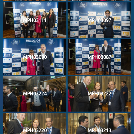
MPH03111
MPH03097
MPH03090
MPH03087
MPH03224
MPH03222
MPH03220
MPH03213