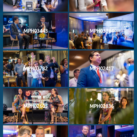
MPH03443
MPH03384
MPH03782
MPH02417
MPH02605
MPH02836