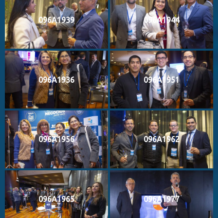
096A1939
096A1944
096A1936
096A1951
096A1956
096A1962
096A1965
096A1977