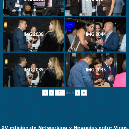
IMG 2038
IMG 2044
IMG 2039
IMG 2033
de
4
«
‹
›
»
XV edición de Networking y Negocios entre Vinos