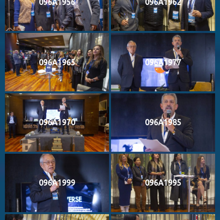
096A1956
096A1962
096A1965
096A1977
096A1970
096A1985
096A1999
096A1995