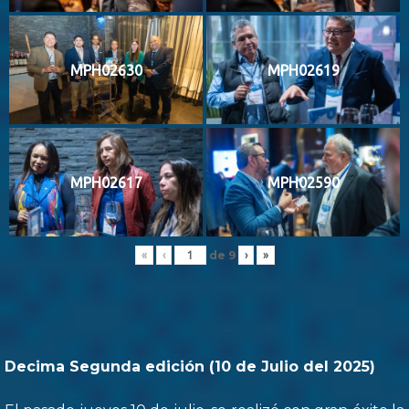
MPH02630
MPH02619
MPH02617
MPH02590
de
9
«
‹
›
»
Decima Segunda edición (10 de Julio del 2025)