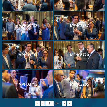
MPH03778
MPH03737
MPH03731
MPH03720
MPH03715
MPH03705
de
8
«
‹
›
»