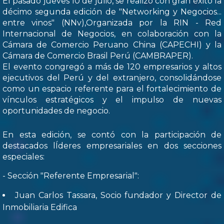
El pasado jueves 10 de julio, se realizó con gran éxito la
décimo segunda edición de "Networking y Negocios...
entre vinos" (NNv),Organizada por la RIN - Red
Internacional de Negocios, en colaboración con la
Cámara de Comercio Peruano China (CAPECHI) y la
Cámara de Comercio Brasil Perú (CAMBRAPER).
El evento congregó a más de 120 empresarios y altos
ejecutivos del Perú y del extranjero, consolidándose
como un espacio referente para el fortalecimiento de
vínculos estratégicos y el impulso de nuevas
oportunidades de negocio.
En esta edición, se contó con la participación de
destacados lÍderes empresariales en dos secciones
especiales:
- Sección "Referente Empresarial":
Juan Carlos Tassara, Socio fundador y Director de
Inmobiliaria Edifica