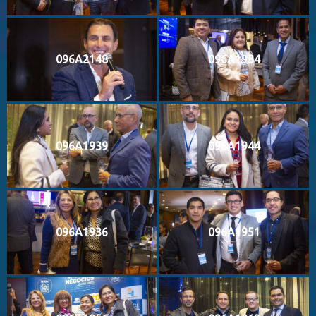
096A2148
096A1934
096A1939
096A1944
096A1936
096A1951