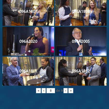
096A1807
096A1808
096A2020
096A2005
096A1811
096A1812
de
9
«
‹
›
»