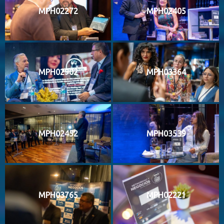
MPH02272
MPH02405
MPH02902
MPH03364
MPH02452
MPH03539
MPH03765
MPH02221