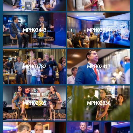
MPH03443
MPH03384
MPH03782
MPH02417
MPH02605
MPH02836