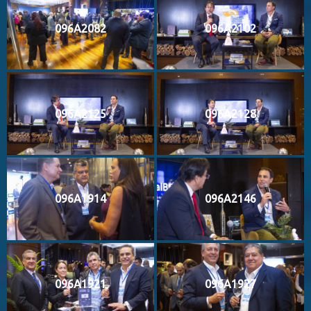
096A2082
096A2102
096A2125
096A2128
096A1914
096A2146
096A1921
096A1927