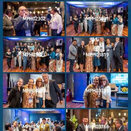
MPH02302
MPH03831
MPH03825
MPH03819
MPH03808
MPH03798
MPH03747
MPH03766