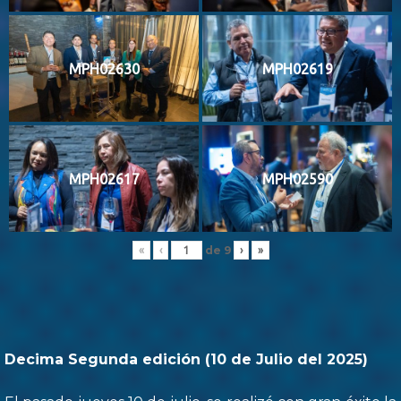
MPH02630
MPH02619
MPH02617
MPH02590
de
9
«
‹
›
»
Decima Segunda edición (10 de Julio del 2025)