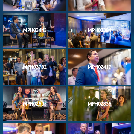
MPH03443
MPH03384
MPH03782
MPH02417
MPH02605
MPH02836