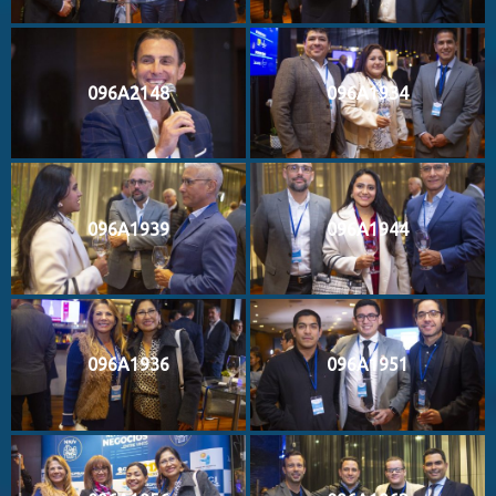
096A2148
096A1934
096A1939
096A1944
096A1936
096A1951