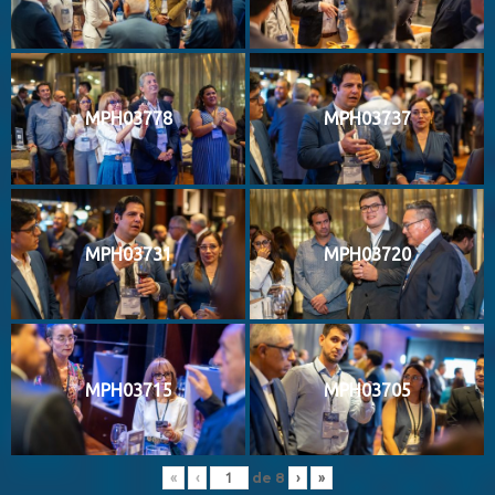
MPH03778
MPH03737
MPH03731
MPH03720
MPH03715
MPH03705
de
8
«
‹
›
»