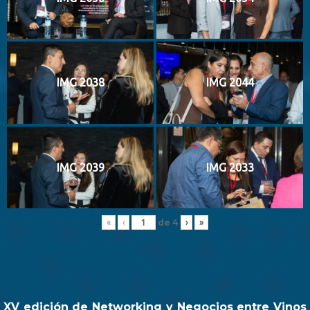
IMG 2038
IMG 2044
IMG 2039
IMG 2033
de
4
«
‹
›
»
XV edición de Networking y Negocios entre Vinos