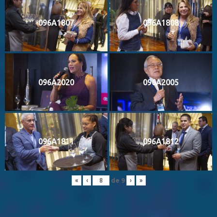
096A1807
096A1808
096A2020
096A2005
096A1811
096A1812
de
9
«
‹
›
»