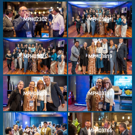
MPH02302
MPH03831
MPH03825
MPH03819
MPH03808
MPH03798
MPH03747
MPH03766