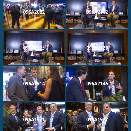
096A2082
096A2102
096A2125
096A2128
096A1914
096A2146
096A1921
096A1927