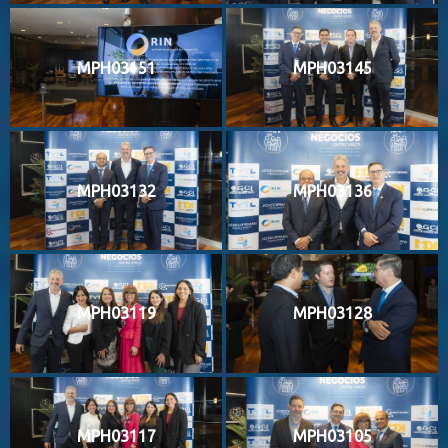
MPH03151
MPH03145
MPH03132
MPH03136
MPH03119
MPH03128
MPH03117
MPH03105