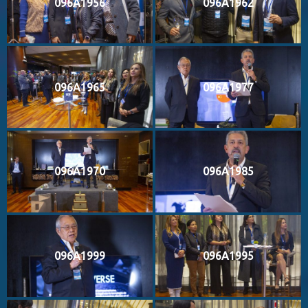
096A1956
096A1962
096A1965
096A1977
096A1970
096A1985
096A1999
096A1995