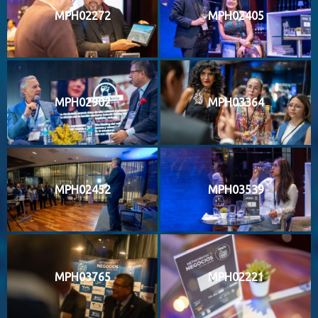
MPH02272
MPH02405
MPH02902
MPH03364
MPH02452
MPH03539
MPH03765
MPH02221