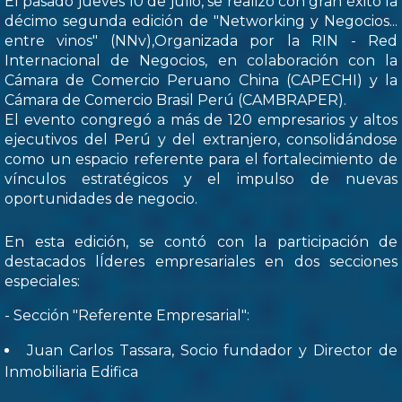
El pasado jueves 10 de julio, se realizó con gran éxito la
décimo segunda edición de "Networking y Negocios...
entre vinos" (NNv),Organizada por la RIN - Red
Internacional de Negocios, en colaboración con la
Cámara de Comercio Peruano China (CAPECHI) y la
Cámara de Comercio Brasil Perú (CAMBRAPER).
El evento congregó a más de 120 empresarios y altos
ejecutivos del Perú y del extranjero, consolidándose
como un espacio referente para el fortalecimiento de
vínculos estratégicos y el impulso de nuevas
oportunidades de negocio.
En esta edición, se contó con la participación de
destacados lÍderes empresariales en dos secciones
especiales:
- Sección "Referente Empresarial":
Juan Carlos Tassara, Socio fundador y Director de
Inmobiliaria Edifica