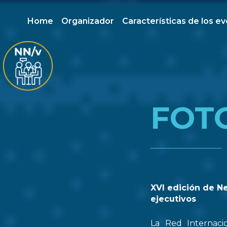
Home
Organizador
Características de los e
FOT
XVI edición de N
ejecutivos
La Red Internaci