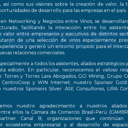
, así como sus visiones sobre la creación de valor, la
oportunidades de desarrollo para las empresas en el país.
 en Networking y Negocios entre Vinos, se desarrollar
turado, facilitando la interacción entre los asiste
 valor entre empresarios y ejecutivos de distintos sect
frutaron de una selección de vinos especialmente pre
periencia y generó un entorno propicio para el interca
evas relaciones comerciales.
pecialmente a todos los asistentes, aliados estratégicos 
esta edición. En particular, reconocemos el valioso re
: Torres y Torres Lara Abogados, GCI Mining, Grupo Ce
t, CentroCoop y WIN Internet; nuestro Sponsor Gold:
 nuestros Sponsors Silver: ASE Consultores, LIRA Co
emos nuestro agradecimiento a nuestros aliados 
entre ellos la Cámara de Comercio Brasil-Perú (CAMB
artner Canal B, organizaciones que continúan 
el ecosistema empresarial y al desarrollo de espac