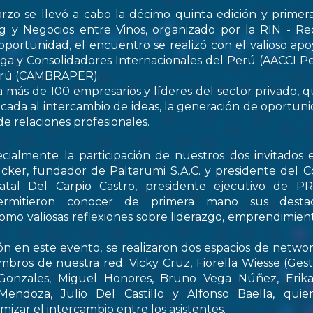
rzo se llevó a cabo la décimo quinta edición y primer
 y Negocios entre Vinos, organizado por la RIN - Re
oportunidad, el encuentro se realizó con el valioso apo
ga y Consolidadores Internacionales del Perú (AACCI Pe
Perú (CAMBRAPER).
a más de 100 empresarios y líderes del sector privado, q
ada al intercambio de ideas, la generación de oportun
de relaciones profesionales.
ialmente la participación de nuestros dos invitados e
cker, fundador de Paltarumi S.A.C. y presidente del C
Natal Del Carpio Castro, presidente ejecutivo de 
permitieron conocer de primera mano sus destaca
 como valiosas reflexiones sobre liderazgo, emprendimient
ón en este evento, se realizaron dos espacios de netwo
embros de nuestra red: Vicky Cruz, Fiorella Wiesse (Ges
 Gonzales, Miguel Honores, Bruno Vega Núñez, Erika 
endoza, Julio Del Castillo y Alfonso Baella, quie
izar el intercambio entre los asistentes.