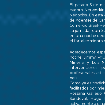
El pasado 5 de ma
evento Networking
Negocios. En esta 
de Agentes de Car
Comercio Brasil-
La jornada reunió 
en una noche dedic
el fortalecimiento 
Agradecemos espec
noche: Jimmy Pflu
Minería, y Luis 
intervenciones 
profesionales, así
país.
Como ya es tradici
facilitados por mi
Rossana Gallesio
Sandoval, Hugo M
activamente a dinam