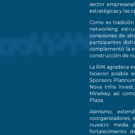
sector empresarial
estratégicas y las 
Como es tradición
networking estruc
conexiones de alto
participantes dis
complementó la ex
construcción de nu
La RIN agradece es
hicieron posible 
Sponsors Platinum
Nova Infra Inves
Minekey; así como
Plaza.
Asimismo, extend
coorganizadores, 
nuestro media p
fortalecimiento d