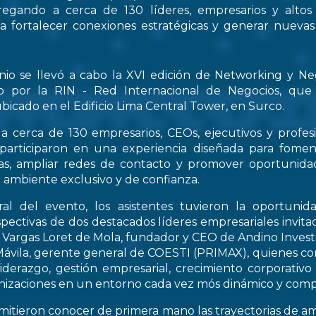
regando a cerca de 130 líderes, empresarios y altos
 a fortalecer conexiones estratégicas y generar nueva
nio se llevó a cabo la XVI edición de Networking y Ne
o por la RIN - Red Internacional de Negocios, que
bicado en el Edificio Lima Central Tower, en Surco.
a cerca de 130 empresarios, CEOs, ejecutivos y profes
 participaron en una experiencia diseñada para fomen
icas, ampliar redes de contacto y promover oportunid
 ambiente exclusivo y de confianza.
al del evento, los asistentes tuvieron la oportunid
spectivas de dos destacados líderes empresariales invitad
s Vargas Loret de Mola, fundador y CEO de Andino Inve
ávila, gerente general de COESTI (PRIMAX), quienes com
liderazgo, gestión empresarial, crecimiento corporativo
nizaciones en un entorno cada vez mós dinámico y compe
rmitieron conocer de primera mano las trayectorias de a