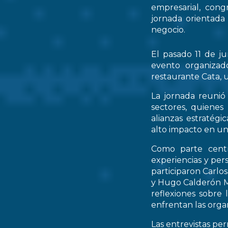
empresarial, cong
jornada orientada
negocio.
El pasado 11 de ju
evento organizad
restaurante Cata, u
La jornada reunió 
sectores, quienes
alianzas estratég
alto impacto en un
Como parte centr
experiencias y per
participaron Carlo
y Hugo Calderón M
reflexiones sobre 
enfrentan las orga
Las entrevistas pe