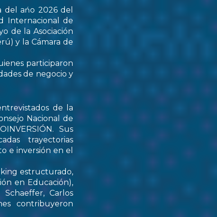
a del ańo 2026 del
d Internacional de
yo de la Asociación
rú) y la Cámara de
uienes participaron
idades de negocio y
ntrevistados de la
onsejo Nacional de
PROINVERSIÓN. Sus
das trayectorias
o e inversión en el
rking estructurado,
tión en Educación),
Schaeffer, Carlos
nes contribuyeron