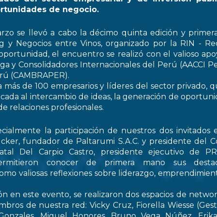
rtunidades de negocio.
rzo se llevó a cabo la décimo quinta edición y primer
 y Negocios entre Vinos, organizado por la RIN - Re
oportunidad, el encuentro se realizó con el valioso apo
ga y Consolidadores Internacionales del Perú (AACCI Pe
Perú (CAMBRAPER).
a más de 100 empresarios y líderes del sector privado, q
ada al intercambio de ideas, la generación de oportun
de relaciones profesionales.
ialmente la participación de nuestros dos invitados e
cker, fundador de Paltarumi S.A.C. y presidente del C
Natal Del Carpio Castro, presidente ejecutivo de 
permitieron conocer de primera mano sus destaca
 como valiosas reflexiones sobre liderazgo, emprendimient
ón en este evento, se realizaron dos espacios de netwo
embros de nuestra red: Vicky Cruz, Fiorella Wiesse (Ges
 Gonzales, Miguel Honores, Bruno Vega Núñez, Erika 