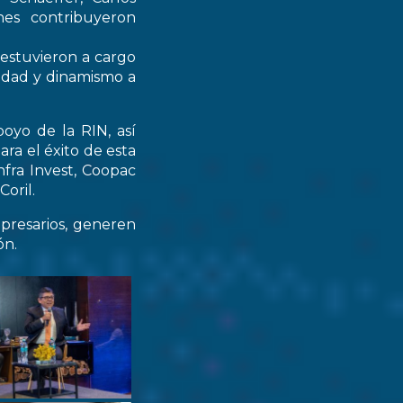
nes contribuyeron
 estuvieron a cargo
didad y dinamismo a
oyo de la RIN, así
ra el éxito de esta
nfra Invest, Coopac
oril.
resarios, generen
ón.