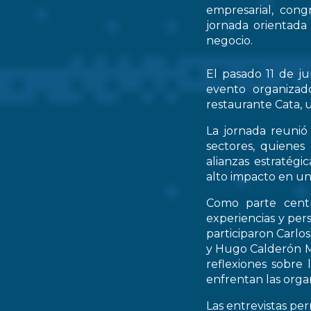
empresarial, cong
jornada orientada
negocio.
El pasado 11 de ju
evento organizad
restaurante Cata, u
La jornada reunió 
sectores, quienes
alianzas estratég
alto impacto en un
Como parte centr
experiencias y per
participaron Carlo
y Hugo Calderón M
reflexiones sobre 
enfrentan las orga
Las entrevistas pe