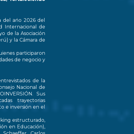
a del ańo 2026 del
d Internacional de
yo de la Asociación
rú) y la Cámara de
uienes participaron
idades de negocio y
ntrevistados de la
onsejo Nacional de
PROINVERSIÓN. Sus
das trayectorias
o e inversión en el
rking estructurado,
tión en Educación),
Schaeffer, Carlos