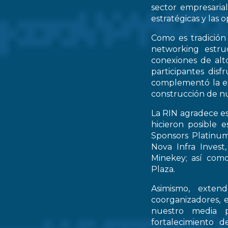
sector empresarial
estratégicas y las 
Como es tradición
networking estruc
conexiones de alto
participantes dis
complementó la ex
construcción de nu
La RIN agradece es
hicieron posible 
Sponsors Platinum
Nova Infra Inves
Minekey; así como
Plaza.
Asimismo, extend
coorganizadores, 
nuestro media p
fortalecimiento d