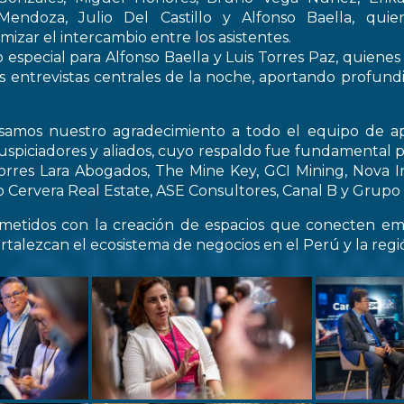
endoza, Julio Del Castillo y Alfonso Baella, quie
izar el intercambio entre los asistentes.
especial para Alfonso Baella y Luis Torres Paz, quienes
s entrevistas centrales de la noche, aportando profun
samos nuestro agradecimiento a todo el equipo de ap
spiciadores y aliados, cuyo respaldo fue fundamental pa
Torres Lara Abogados, The Mine Key, GCI Mining, Nova I
Cervera Real Estate, ASE Consultores, Canal B y Grupo C
etidos con la creación de espacios que conecten emp
rtalezcan el ecosistema de negocios en el Perú y la regi