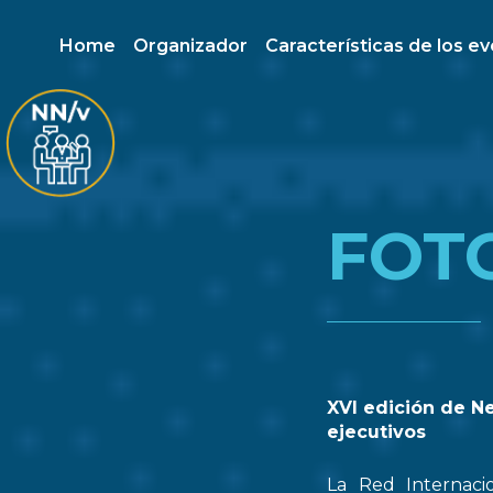
Home
Organizador
Características de los e
FOT
XVI edición de N
ejecutivos
La Red Internaci