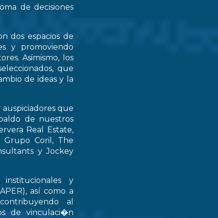
 toma de decisiones
on dos espacios de
ntes y promoviendo
ores. Asimismo, los
seleccionados, que
mbio de ideas y la
y auspiciadores que
spaldo de nuestros
rvera Real Estate,
 Grupo Coril, The
nsultants y Jockey
institucionales y
RAPER), así como a
contribuyendo al
ios de vinculaci�n