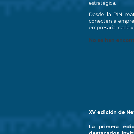
estratégica.
Desde la RIN rea
conecten a empres
empresarial cada ve
No se han encon
XV edición de Ne
La primera edi
destacados invit