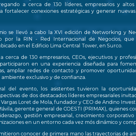
regando a cerca de 130 líderes, empresarios y altos
 a fortalecer conexiones estratégicas y generar nueva
nio se llevó a cabo la XVI edición de Networking y Ne
o por la RIN - Red Internacional de Negocios, que
bicado en el Edificio Lima Central Tower, en Surco.
a cerca de 130 empresarios, CEOs, ejecutivos y profes
 participaron en una experiencia diseñada para fomen
icas, ampliar redes de contacto y promover oportunid
 ambiente exclusivo y de confianza.
al del evento, los asistentes tuvieron la oportunid
spectivas de dos destacados líderes empresariales invitad
s Vargas Loret de Mola, fundador y CEO de Andino Inve
ávila, gerente general de COESTI (PRIMAX), quienes com
liderazgo, gestión empresarial, crecimiento corporativo
nizaciones en un entorno cada vez mós dinámico y compe
rmitieron conocer de primera mano las trayectorias de a