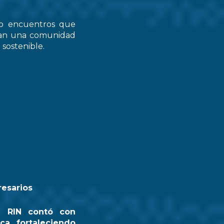
do encuentros que
zcan una comunidad
 sostenible.
resarios
a RIN contó con
ca, fortaleciendo