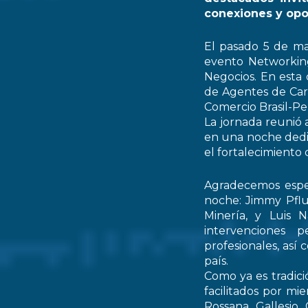
conexiones y opo
El pasado 5 de ma
evento Networking
Negocios. En esta 
de Agentes de Car
Comercio Brasil-
La jornada reunió 
en una noche dedic
el fortalecimiento 
Agradecemos espec
noche: Jimmy Pflu
Minería, y Luis 
intervenciones 
profesionales, así
país.
Como ya es tradici
facilitados por mi
Rossana Gallesio