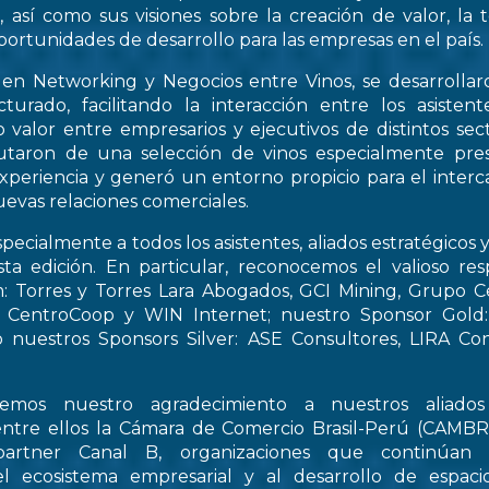
, así como sus visiones sobre la creación de valor, la
oportunidades de desarrollo para las empresas en el país.
 en Networking y Negocios entre Vinos, se desarrollar
turado, facilitando la interacción entre los asiste
 valor entre empresarios y ejecutivos de distintos sect
frutaron de una selección de vinos especialmente pre
periencia y generó un entorno propicio para el interca
evas relaciones comerciales.
pecialmente a todos los asistentes, aliados estratégicos 
esta edición. En particular, reconocemos el valioso re
: Torres y Torres Lara Abogados, GCI Mining, Grupo Ce
t, CentroCoop y WIN Internet; nuestro Sponsor Gold:
 nuestros Sponsors Silver: ASE Consultores, LIRA Co
emos nuestro agradecimiento a nuestros aliados 
entre ellos la Cámara de Comercio Brasil-Perú (CAMB
artner Canal B, organizaciones que continúan 
el ecosistema empresarial y al desarrollo de espac