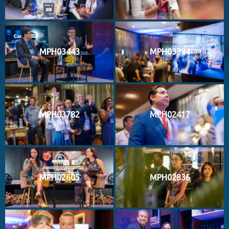
MPH03443
MPH03384
MPH03782
MPH02417
MPH02605
MPH02836