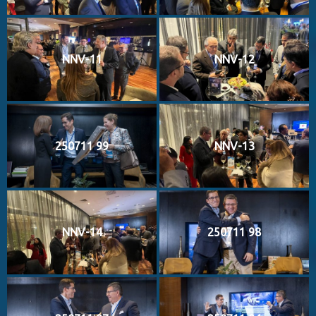
NNV-11
NNV-12
250711 99
NNV-13
NNV-14
250711 98