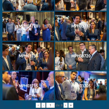
MPH03778
MPH03737
MPH03731
MPH03720
MPH03715
MPH03705
de
8
«
‹
›
»