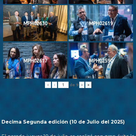
MPH02630
MPH02619
MPH02617
MPH02590
de
9
«
‹
›
»
Decima Segunda edición (10 de Julio del 2025)