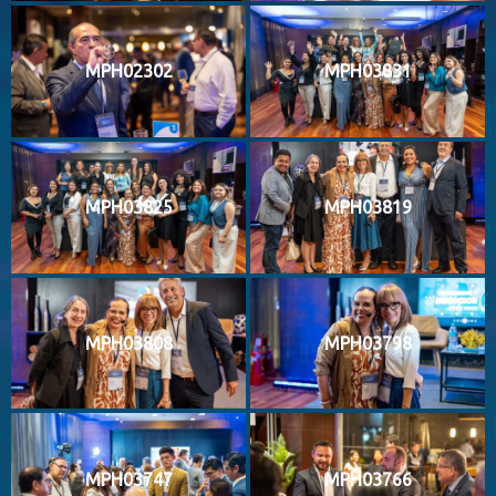
MPH02302
MPH03831
MPH03825
MPH03819
MPH03808
MPH03798
MPH03747
MPH03766