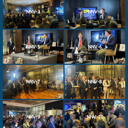
NNV-3
NNV-4
NNV-5
NNV-6
NNV-7
NNV-8
NNV-9
NNV-10