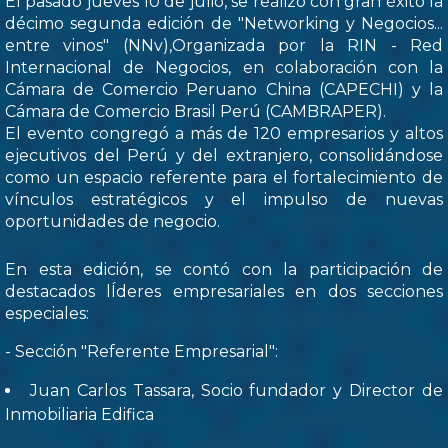
El pasado jueves 10 de julio, se realizó con gran éxito la
décimo segunda edición de "Networking y Negocios...
entre vinos" (NNv),Organizada por la RIN - Red
Internacional de Negocios, en colaboración con la
Cámara de Comercio Peruano China (CAPECHI) y la
Cámara de Comercio Brasil Perú (CAMBRAPER).
El evento congregó a más de 120 empresarios y altos
ejecutivos del Perú y del extranjero, consolidándose
como un espacio referente para el fortalecimiento de
vínculos estratégicos y el impulso de nuevas
oportunidades de negocio.
En esta edición, se contó con la participación de
destacados lÍderes empresariales en dos secciones
especiales:
- Sección "Referente Empresarial":
Juan Carlos Tassara, Socio fundador y Director de
Inmobiliaria Edifica