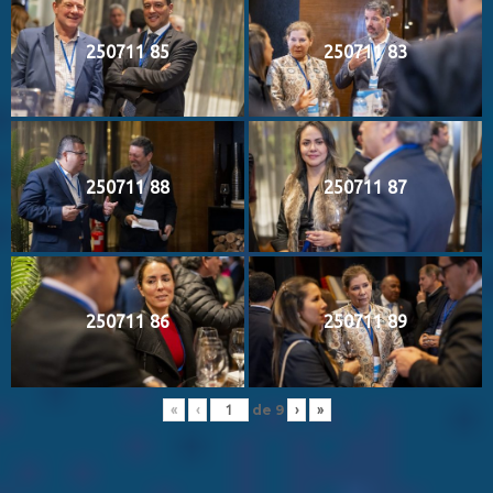
250711 85
250711 83
250711 88
250711 87
250711 86
250711 89
de
9
«
‹
›
»