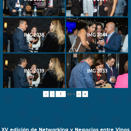
IMG 2038
IMG 2044
IMG 2039
IMG 2033
de
4
«
‹
›
»
XV edición de Networking y Negocios entre Vinos