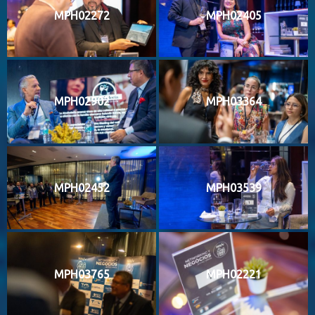
MPH02272
MPH02405
MPH02902
MPH03364
MPH02452
MPH03539
MPH03765
MPH02221