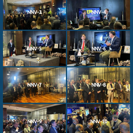
NNV-3
NNV-4
NNV-5
NNV-6
NNV-7
NNV-8
NNV-9
NNV-10