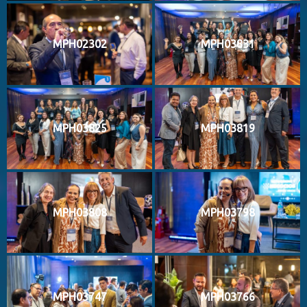
MPH02302
MPH03831
MPH03825
MPH03819
MPH03808
MPH03798
MPH03747
MPH03766