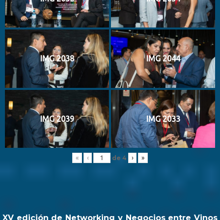
IMG 2038
IMG 2044
IMG 2039
IMG 2033
de
4
«
‹
›
»
XV edición de Networking y Negocios entre Vinos