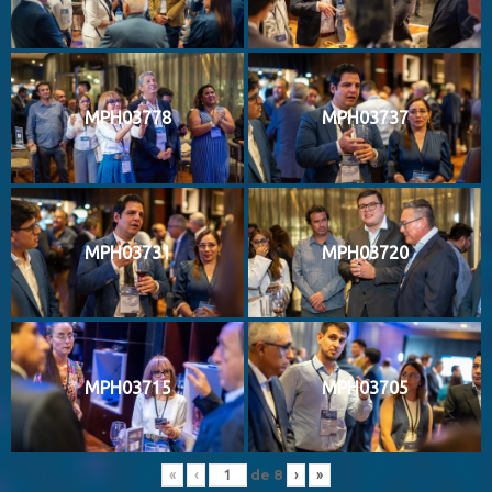
MPH03778
MPH03737
MPH03731
MPH03720
MPH03715
MPH03705
de
8
«
‹
›
»