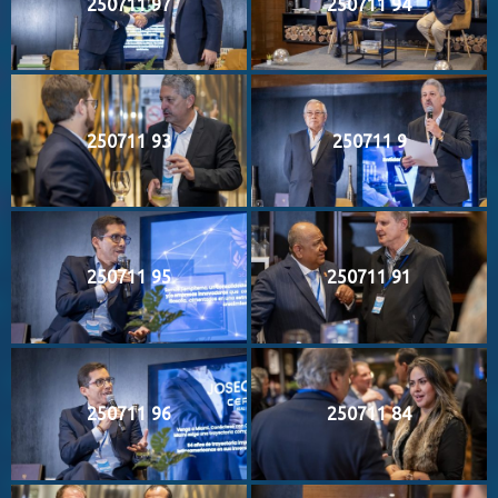
250711 97
250711 94
250711 93
250711 9
250711 95
250711 91
250711 96
250711 84