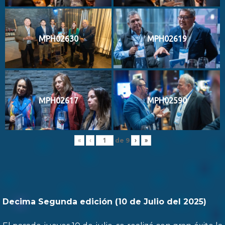
MPH02630
MPH02619
MPH02617
MPH02590
de
9
«
‹
›
»
Decima Segunda edición (10 de Julio del 2025)