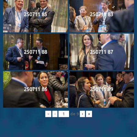
250711 85
250711 83
250711 88
250711 87
250711 86
250711 89
de
9
«
‹
›
»