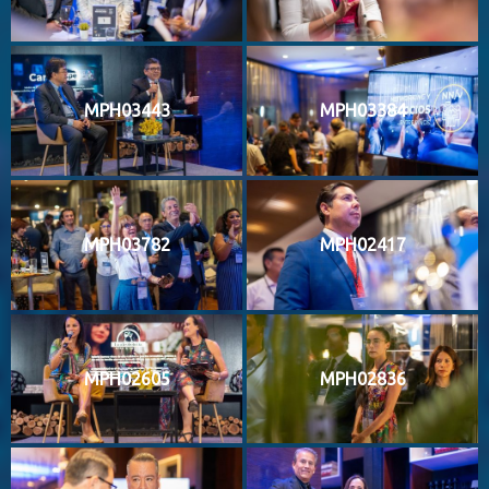
MPH03443
MPH03384
MPH03782
MPH02417
MPH02605
MPH02836