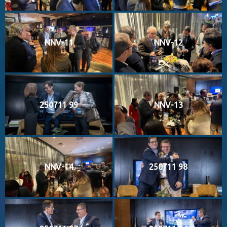
NNV-11
NNV-12
250711 99
NNV-13
NNV-14
250711 98