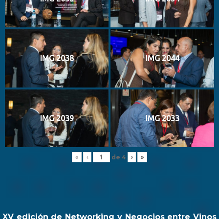
IMG 2038
IMG 2044
IMG 2039
IMG 2033
de
4
«
‹
›
»
XV edición de Networking y Negocios entre Vinos