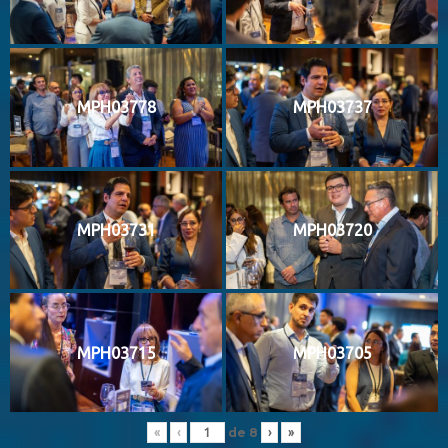
MPH03778
MPH03737
MPH03731
MPH03720
MPH03715
MPH03705
de
8
«
‹
›
»