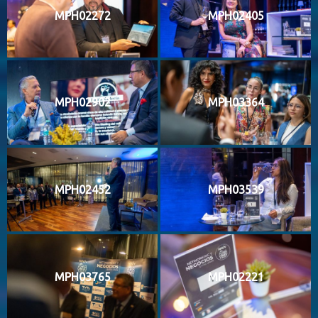
MPH02272
MPH02405
MPH02902
MPH03364
MPH02452
MPH03539
MPH03765
MPH02221