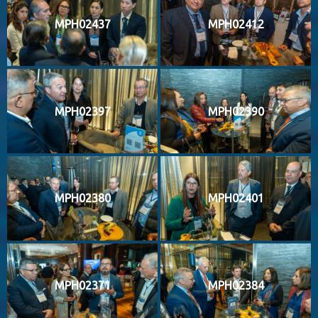
MPH02437
MPH02412
MPH02397
MPH02390
MPH02380
MPH02401
MPH02371
MPH02384