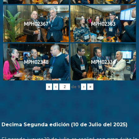
MPH02367
MPH02363
MPH02348
MPH02336
de
9
«
‹
›
»
Decima Segunda edición (10 de Julio del 2025)