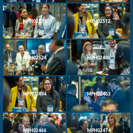
MPH02539
MPH02512
MPH02524
MPH02486
MPH02494
MPH02463
MPH02466
MPH02474