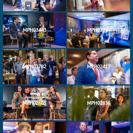
MPH03443
MPH03384
MPH03782
MPH02417
MPH02605
MPH02836