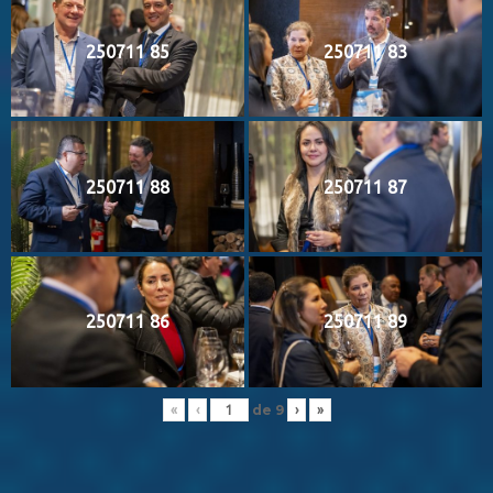
250711 85
250711 83
250711 88
250711 87
250711 86
250711 89
de
9
«
‹
›
»