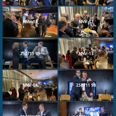
NNV-11
NNV-12
250711 99
NNV-13
NNV-14
250711 98