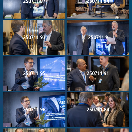
250711 97
250711 94
250711 93
250711 9
250711 95
250711 91
250711 96
250711 84