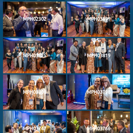
MPH02302
MPH03831
MPH03825
MPH03819
MPH03808
MPH03798
MPH03747
MPH03766