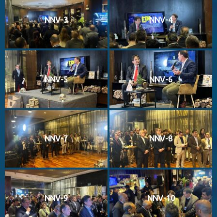
NNV-3
NNV-4
NNV-5
NNV-6
NNV-7
NNV-8
NNV-9
NNV-10