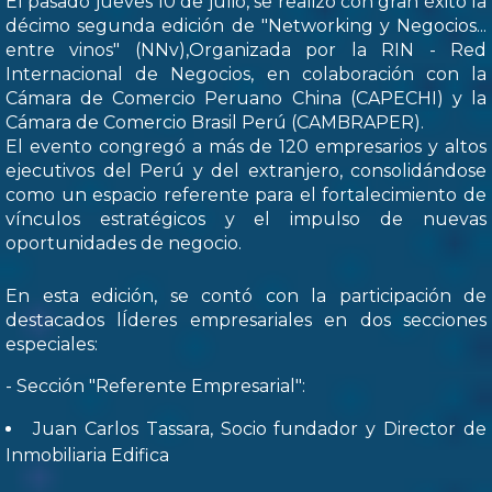
El pasado jueves 10 de julio, se realizó con gran éxito la
décimo segunda edición de "Networking y Negocios...
entre vinos" (NNv),Organizada por la RIN - Red
Internacional de Negocios, en colaboración con la
Cámara de Comercio Peruano China (CAPECHI) y la
Cámara de Comercio Brasil Perú (CAMBRAPER).
El evento congregó a más de 120 empresarios y altos
ejecutivos del Perú y del extranjero, consolidándose
como un espacio referente para el fortalecimiento de
vínculos estratégicos y el impulso de nuevas
oportunidades de negocio.
En esta edición, se contó con la participación de
destacados lÍderes empresariales en dos secciones
especiales:
- Sección "Referente Empresarial":
Juan Carlos Tassara, Socio fundador y Director de
Inmobiliaria Edifica