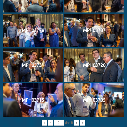
MPH03778
MPH03737
MPH03731
MPH03720
MPH03715
MPH03705
de
8
«
‹
›
»