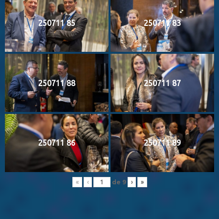
250711 85
250711 83
250711 88
250711 87
250711 86
250711 89
de
9
«
‹
›
»