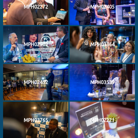
MPH02272
MPH02405
MPH02902
MPH03364
MPH02452
MPH03539
MPH03765
MPH02221