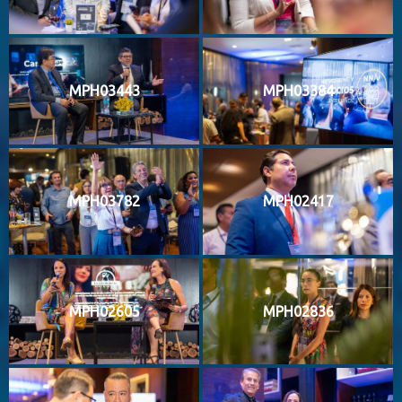
MPH03443
MPH03384
MPH03782
MPH02417
MPH02605
MPH02836