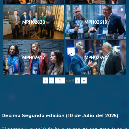
MPH02630
MPH02619
MPH02617
MPH02590
de
9
«
‹
›
»
Decima Segunda edición (10 de Julio del 2025)