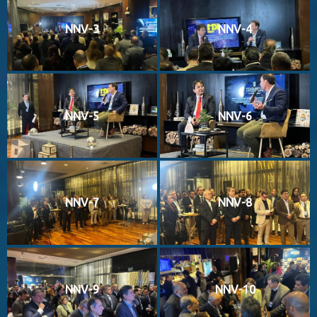
NNV-3
NNV-4
NNV-5
NNV-6
NNV-7
NNV-8
NNV-9
NNV-10