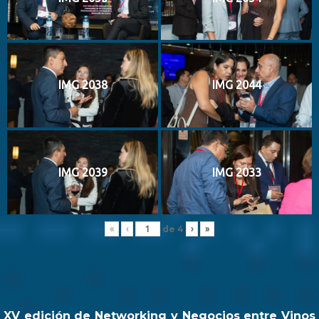
IMG 2038
IMG 2044
IMG 2039
IMG 2033
de
4
«
‹
›
»
XV edición de Networking y Negocios entre Vinos