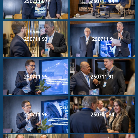
250711 97
250711 94
250711 93
250711 9
250711 95
250711 91
250711 96
250711 84