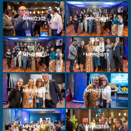
MPH02302
MPH03831
MPH03825
MPH03819
MPH03808
MPH03798
MPH03747
MPH03766