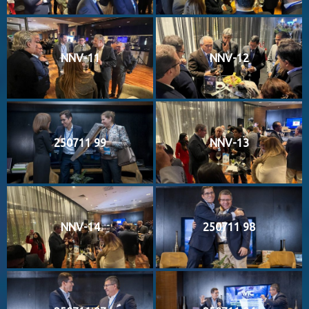
NNV-11
NNV-12
250711 99
NNV-13
NNV-14
250711 98