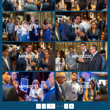
MPH03778
MPH03737
MPH03731
MPH03720
MPH03715
MPH03705
de
8
«
‹
›
»