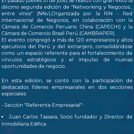
El pasado jueves 10 de julio, se realizó con gran éxito la
décimo segunda edición de "Networking y Negocios...
entre vinos" (NNv),Organizada por la RIN - Red
Internacional de Negocios, en colaboración con la
Cámara de Comercio Peruano China (CAPECHI) y la
Cámara de Comercio Brasil Perú (CAMBRAPER).
El evento congregó a más de 120 empresarios y altos
ejecutivos del Perú y del extranjero, consolidándose
como un espacio referente para el fortalecimiento de
vínculos estratégicos y el impulso de nuevas
oportunidades de negocio.
En esta edición, se contó con la participación de
destacados lÍderes empresariales en dos secciones
especiales:
- Sección "Referente Empresarial":
Juan Carlos Tassara, Socio fundador y Director de
Inmobiliaria Edifica