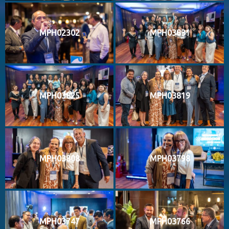
MPH02302
MPH03831
MPH03825
MPH03819
MPH03808
MPH03798
MPH03747
MPH03766