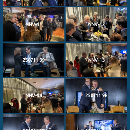
NNV-11
NNV-12
250711 99
NNV-13
NNV-14
250711 98