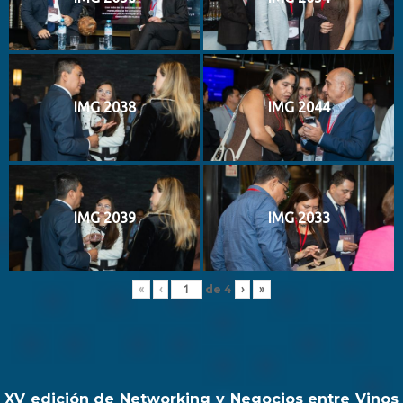
IMG 2038
IMG 2044
IMG 2039
IMG 2033
de
4
«
‹
›
»
XV edición de Networking y Negocios entre Vinos