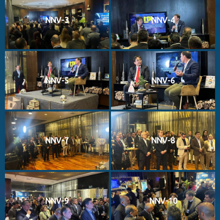
NNV-3
NNV-4
NNV-5
NNV-6
NNV-7
NNV-8
NNV-9
NNV-10