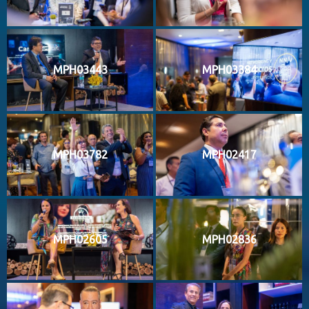
MPH03443
MPH03384
MPH03782
MPH02417
MPH02605
MPH02836