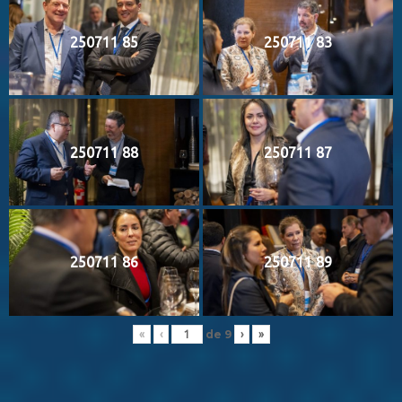
250711 85
250711 83
250711 88
250711 87
250711 86
250711 89
de
9
«
‹
›
»