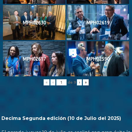
MPH02630
MPH02619
MPH02617
MPH02590
de
9
«
‹
›
»
Decima Segunda edición (10 de Julio del 2025)