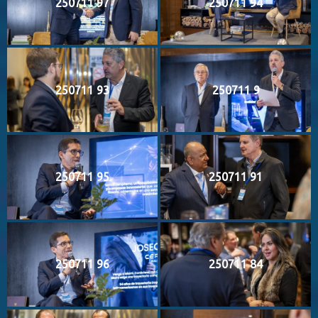
250711 97
250711 94
250711 93
250711 9
250711 95
250711 91
250711 96
250711 84