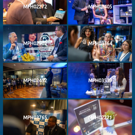
MPH02272
MPH02405
MPH02902
MPH03364
MPH02452
MPH03539
MPH03765
MPH02221