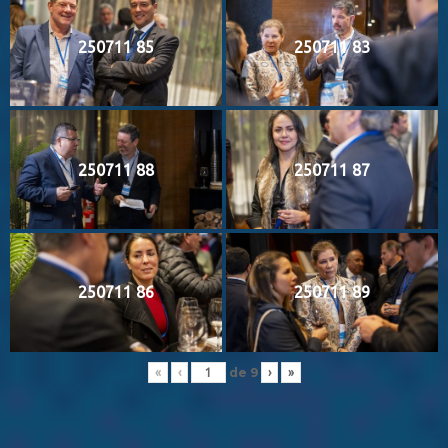
250711 85
250711 83
250711 88
250711 87
250711 86
250711 89
de
9
«
‹
›
»