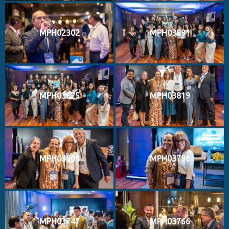
MPH02302
MPH03831
MPH03825
MPH03819
MPH03808
MPH03798
MPH03747
MPH03766