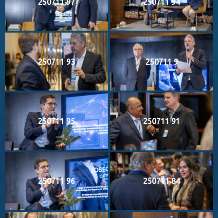
250711 97
250711 94
250711 93
250711 9
250711 95
250711 91
250711 96
250711 84