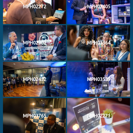
MPH02272
MPH02405
MPH02902
MPH03364
MPH02452
MPH03539
MPH03765
MPH02221