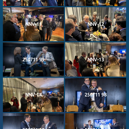
NNV-11
NNV-12
250711 99
NNV-13
NNV-14
250711 98