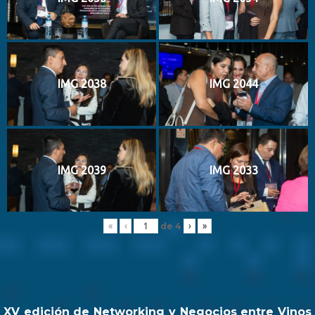
IMG 2038
IMG 2044
IMG 2039
IMG 2033
de
4
«
‹
›
»
XV edición de Networking y Negocios entre Vinos