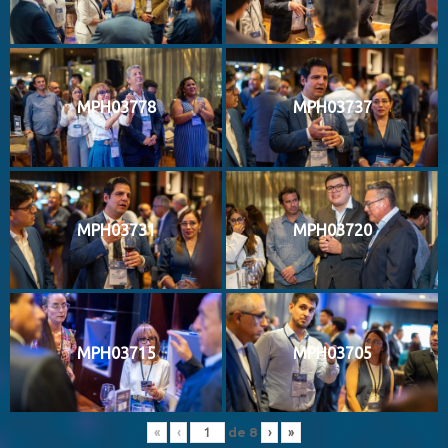
MPH03778
MPH03737
MPH03731
MPH03720
MPH03715
MPH03705
de
8
«
‹
›
»