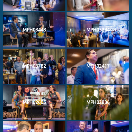
MPH03443
MPH03384
MPH03782
MPH02417
MPH02605
MPH02836