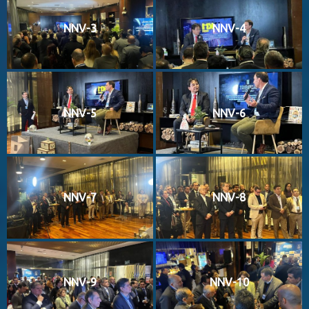
NNV-3
NNV-4
NNV-5
NNV-6
NNV-7
NNV-8
NNV-9
NNV-10