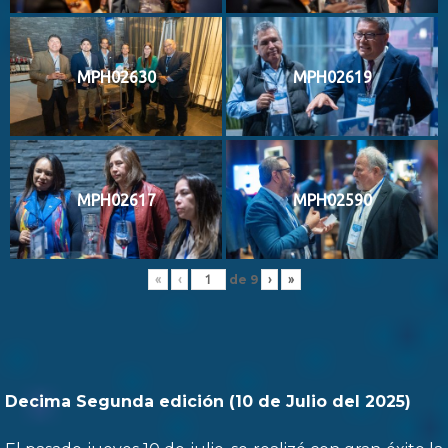
MPH02630
MPH02619
MPH02617
MPH02590
de
9
«
‹
›
»
Decima Segunda edición (10 de Julio del 2025)