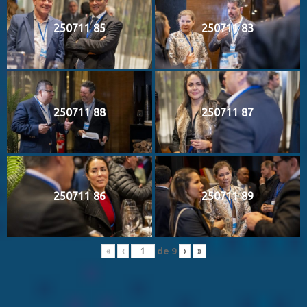
250711 85
250711 83
250711 88
250711 87
250711 86
250711 89
de
9
«
‹
›
»