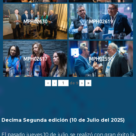
MPH02630
MPH02619
MPH02617
MPH02590
de
9
«
‹
›
»
Decima Segunda edición (10 de Julio del 2025)
El pasado jueves 10 de julio, se realizó con gran éxito la