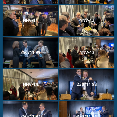
NNV-11
NNV-12
250711 99
NNV-13
NNV-14
250711 98
250711 97
250711 94