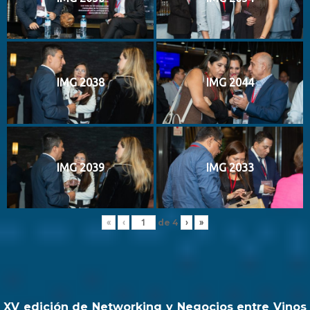
IMG 2038
IMG 2044
IMG 2039
IMG 2033
de
4
«
‹
›
»
XV edición de Networking y Negocios entre Vinos