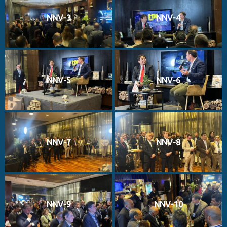
NNV-3
NNV-4
NNV-5
NNV-6
NNV-7
NNV-8
NNV-9
NNV-10