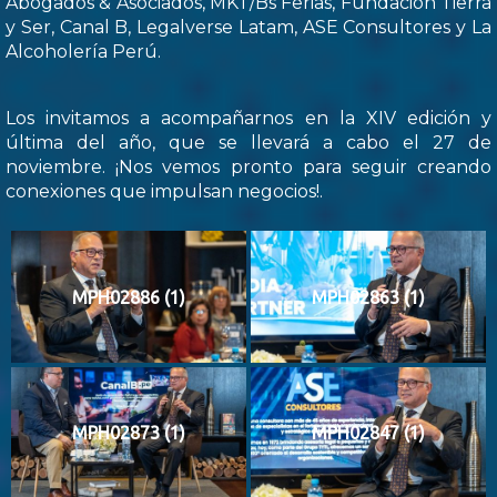
Abogados & Asociados, MKT/Bs Ferias, Fundación Tierra
y Ser, Canal B, Legalverse Latam, ASE Consultores y La
Alcoholería Perú.
Los invitamos a acompañarnos en la XIV edición y
última del año, que se llevará a cabo el 27 de
noviembre. ¡Nos vemos pronto para seguir creando
conexiones que impulsan negocios!.
MPH02886 (1)
MPH02863 (1)
MPH02873 (1)
MPH02847 (1)