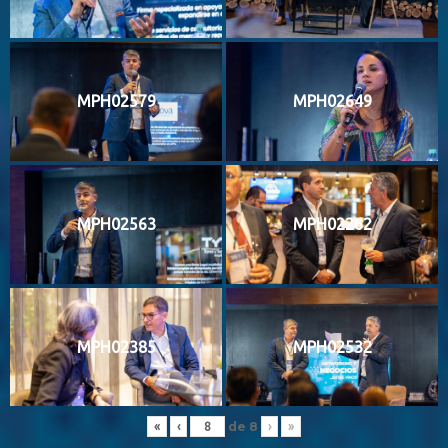
MPH02579
MPH02649
MPH02563
MPH02262
MPH02385
MPH02532
de
8
«
‹
›
»