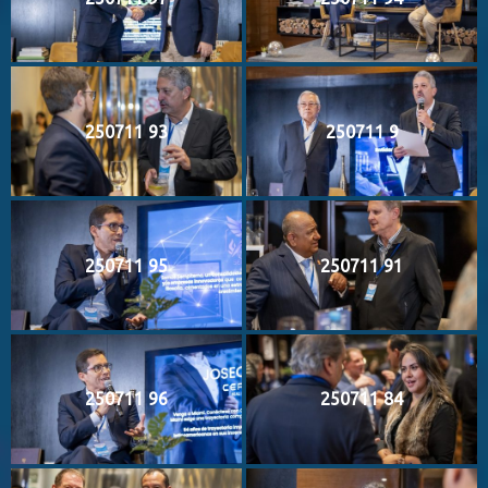
250711 93
250711 9
250711 95
250711 91
250711 96
250711 84