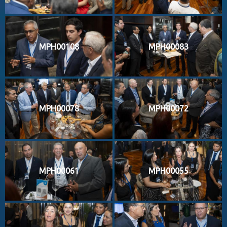
MPH00108
MPH00083
MPH00078
MPH00072
MPH00061
MPH00055