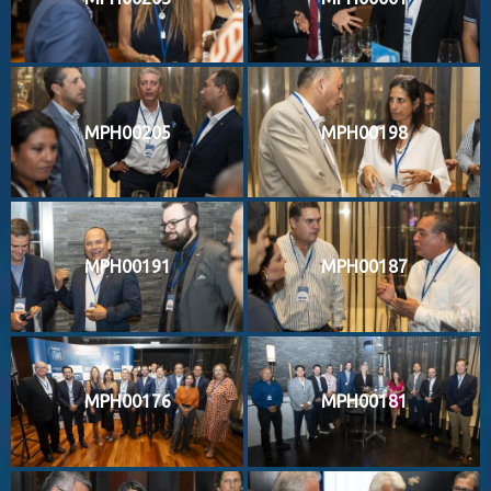
MPH00205
MPH00198
MPH00191
MPH00187
MPH00176
MPH00181