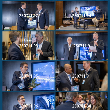
250711 97
250711 94
250711 93
250711 9
250711 95
250711 91
250711 96
250711 84