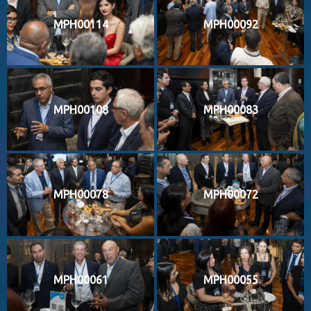
MPH00114
MPH00092
MPH00108
MPH00083
MPH00078
MPH00072
MPH00061
MPH00055