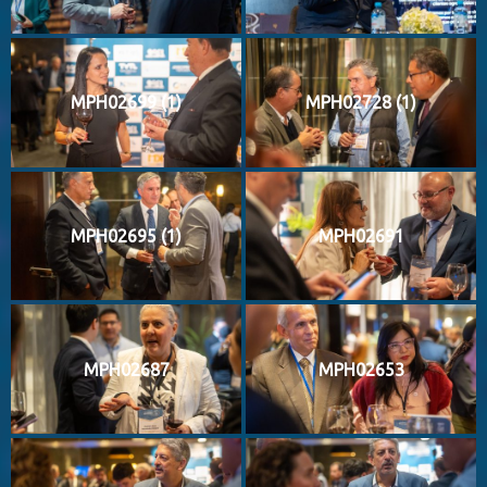
MPH02699 (1)
MPH02728 (1)
MPH02695 (1)
MPH02691
MPH02687
MPH02653