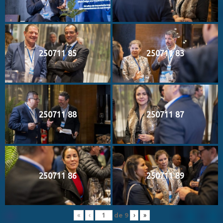
250711 85
250711 83
250711 88
250711 87
250711 86
250711 89
de
9
«
‹
›
»