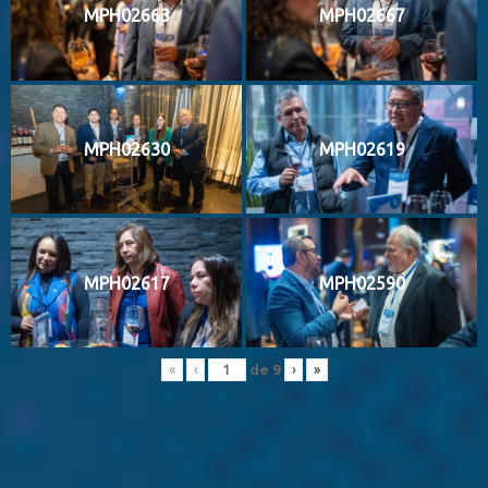
MPH02663
MPH02667
MPH02630
MPH02619
MPH02617
MPH02590
de
9
«
‹
›
»