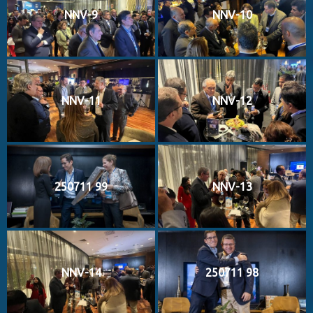
NNV-9
NNV-10
NNV-11
NNV-12
250711 99
NNV-13
NNV-14
250711 98