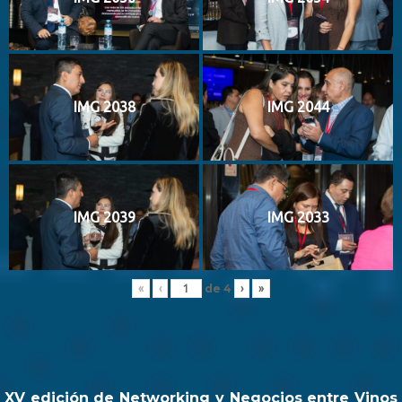
IMG 2038
IMG 2044
IMG 2039
IMG 2033
de
4
«
‹
›
»
XV edición de Networking y Negocios entre Vinos