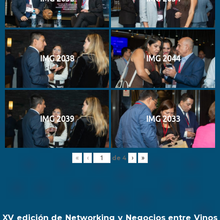
IMG 2038
IMG 2044
IMG 2039
IMG 2033
de
4
«
‹
›
»
XV edición de Networking y Negocios entre Vinos