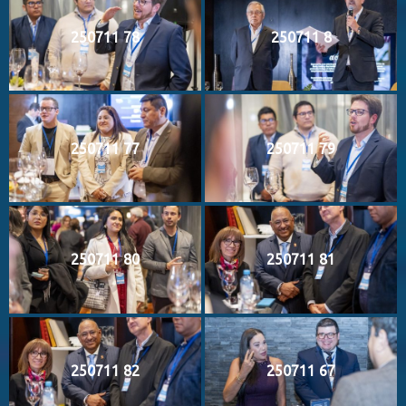
250711 78
250711 8
250711 77
250711 79
250711 80
250711 81
250711 82
250711 67