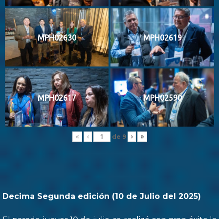
MPH02630
MPH02619
MPH02617
MPH02590
de
9
«
‹
›
»
Decima Segunda edición (10 de Julio del 2025)