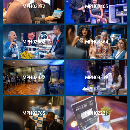
MPH02272
MPH02405
MPH02902
MPH03364
MPH02452
MPH03539
MPH03765
MPH02221