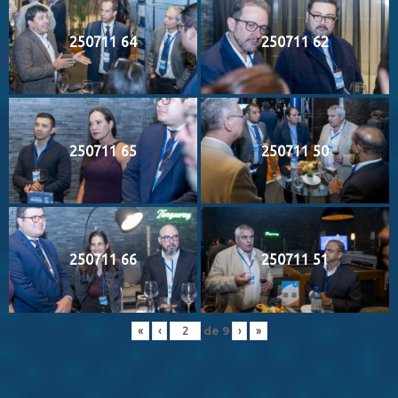
250711 64
250711 62
250711 65
250711 50
250711 66
250711 51
de
9
«
‹
›
»