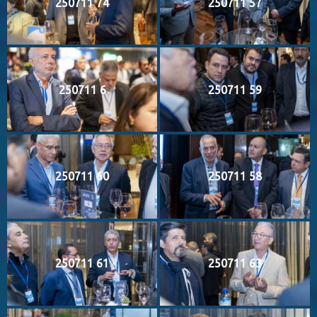
250711 74
250711 57
250711 6
250711 59
250711 60
250711 58
250711 61
250711 63