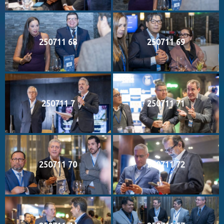
250711 68
250711 69
250711 7
250711 71
250711 70
250711 72