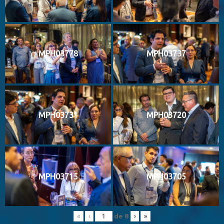
MPH03778
MPH03737
MPH03731
MPH03720
MPH03715
MPH03705
de
8
«
‹
›
»