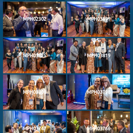
MPH02302
MPH03831
MPH03825
MPH03819
MPH03808
MPH03798
MPH03747
MPH03766