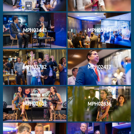
MPH03443
MPH03384
MPH03782
MPH02417
MPH02605
MPH02836