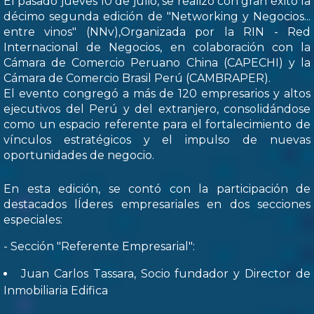
El pasado jueves 10 de julio, se realizó con gran éxito la
décimo segunda edición de "Networking y Negocios...
entre vinos" (NNv),Organizada por la RIN - Red
Internacional de Negocios, en colaboración con la
Cámara de Comercio Peruano China (CAPECHI) y la
Cámara de Comercio Brasil Perú (CAMBRAPER).
El evento congregó a más de 120 empresarios y altos
ejecutivos del Perú y del extranjero, consolidándose
como un espacio referente para el fortalecimiento de
vínculos estratégicos y el impulso de nuevas
oportunidades de negocio.
En esta edición, se contó con la participación de
destacados lÍderes empresariales en dos secciones
especiales:
- Sección "Referente Empresarial":
Juan Carlos Tassara, Socio fundador y Director de
Inmobiliaria Edifica