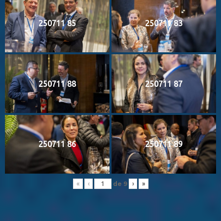
250711 85
250711 83
250711 88
250711 87
250711 86
250711 89
de
9
«
‹
›
»