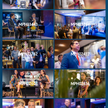
MPH03443
MPH03384
MPH03782
MPH02417
MPH02605
MPH02836