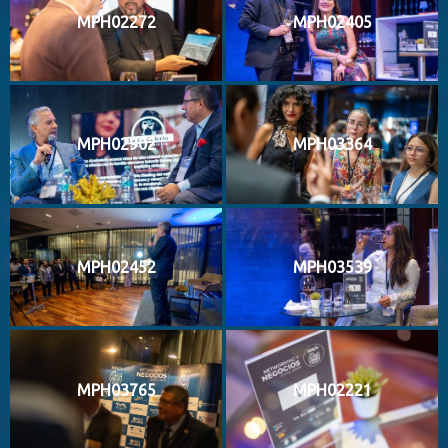
MPH02272
MPH02405
MPH02902
MPH03364
MPH02452
MPH03539
MPH03765
MPH02221