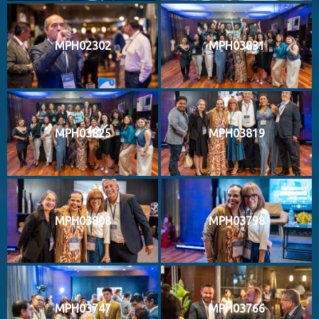
MPH02302
MPH03831
MPH03825
MPH03819
MPH03808
MPH03798
MPH03747
MPH03766