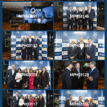
MPH03151
MPH03145
MPH03132
MPH03136
MPH03119
MPH03128
MPH03117
MPH03105