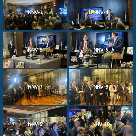
NNV-3
NNV-4
NNV-5
NNV-6
NNV-7
NNV-8
NNV-9
NNV-10