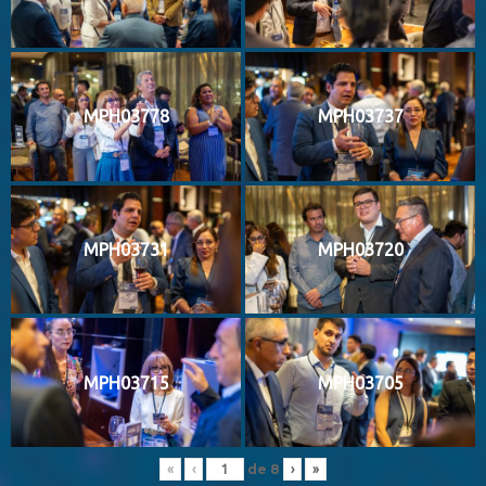
MPH03778
MPH03737
MPH03731
MPH03720
MPH03715
MPH03705
de
8
«
‹
›
»