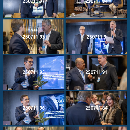
250711 97
250711 94
250711 93
250711 9
250711 95
250711 91
250711 96
250711 84