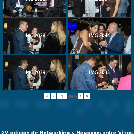
IMG 2038
IMG 2044
IMG 2039
IMG 2033
de
4
«
‹
›
»
XV edición de Networking y Negocios entre Vinos