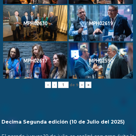
MPH02630
MPH02619
MPH02617
MPH02590
de
9
«
‹
›
»
Decima Segunda edición (10 de Julio del 2025)