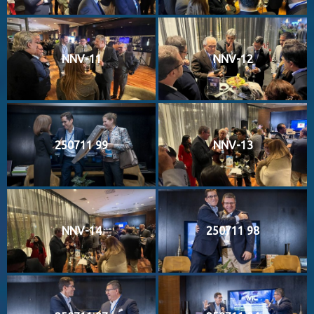
NNV-11
NNV-12
250711 99
NNV-13
NNV-14
250711 98