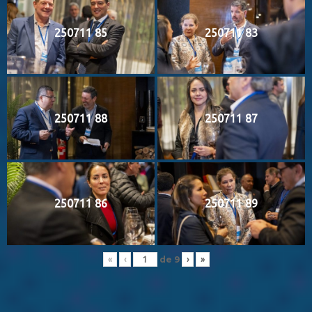
250711 85
250711 83
250711 88
250711 87
250711 86
250711 89
de
9
«
‹
›
»