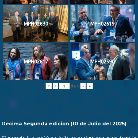
MPH02630
MPH02619
MPH02617
MPH02590
de
9
«
‹
›
»
Decima Segunda edición (10 de Julio del 2025)