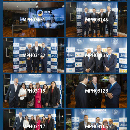
MPH03151
MPH03145
MPH03132
MPH03136
MPH03119
MPH03128
MPH03117
MPH03105