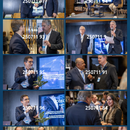
250711 97
250711 94
250711 93
250711 9
250711 95
250711 91
250711 96
250711 84