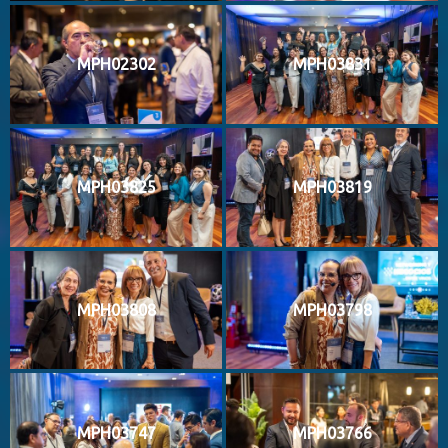
MPH02302
MPH03831
MPH03825
MPH03819
MPH03808
MPH03798
MPH03747
MPH03766