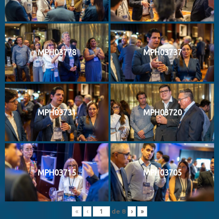
MPH03778
MPH03737
MPH03731
MPH03720
MPH03715
MPH03705
de
8
«
‹
›
»