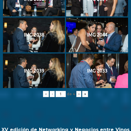
IMG 2038
IMG 2044
IMG 2039
IMG 2033
de
4
«
‹
›
»
XV edición de Networking y Negocios entre Vinos