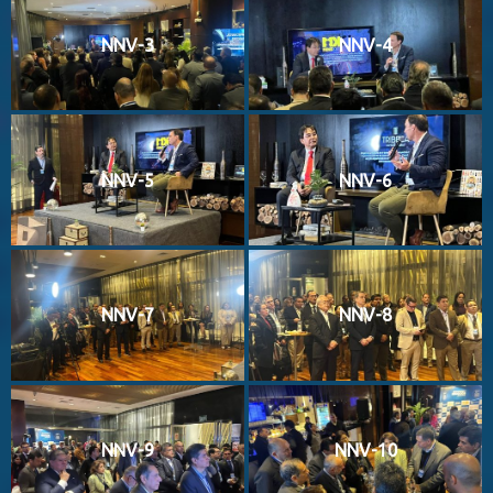
NNV-3
NNV-4
NNV-5
NNV-6
NNV-7
NNV-8
NNV-9
NNV-10