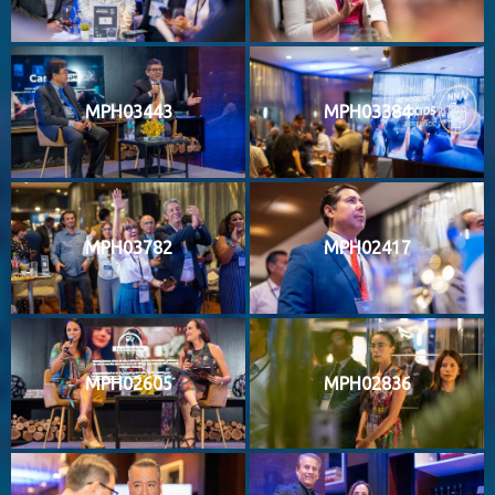
MPH03443
MPH03384
MPH03782
MPH02417
MPH02605
MPH02836