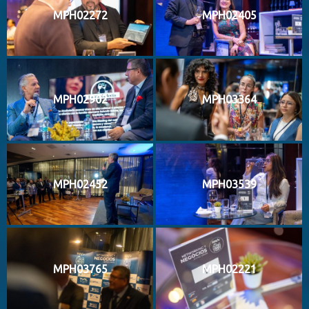
MPH02272
MPH02405
MPH02902
MPH03364
MPH02452
MPH03539
MPH03765
MPH02221