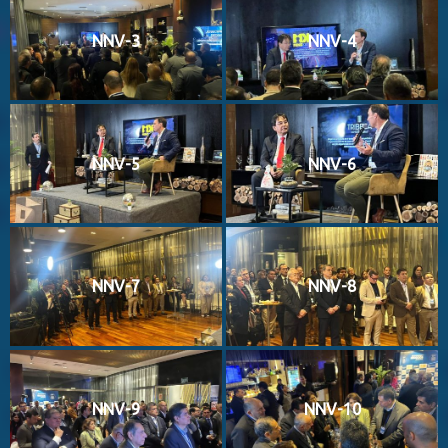
NNV-3
NNV-4
NNV-5
NNV-6
NNV-7
NNV-8
NNV-9
NNV-10