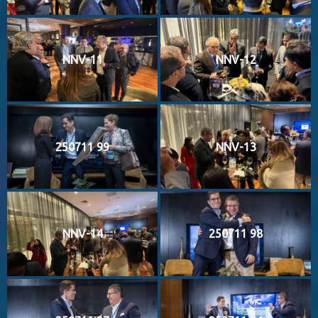
NNV-11
NNV-12
250711 99
NNV-13
NNV-14
250711 98