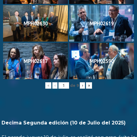
MPH02630
MPH02619
MPH02617
MPH02590
de
9
«
‹
›
»
Decima Segunda edición (10 de Julio del 2025)