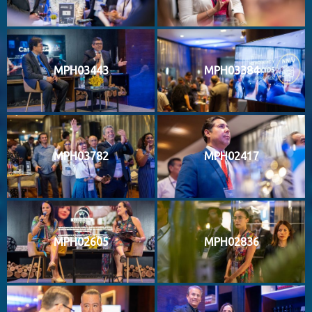
MPH03443
MPH03384
MPH03782
MPH02417
MPH02605
MPH02836