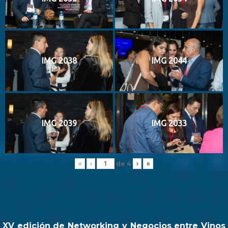
IMG 2038
IMG 2044
IMG 2039
IMG 2033
de
4
«
‹
›
»
XV edición de Networking y Negocios entre Vinos