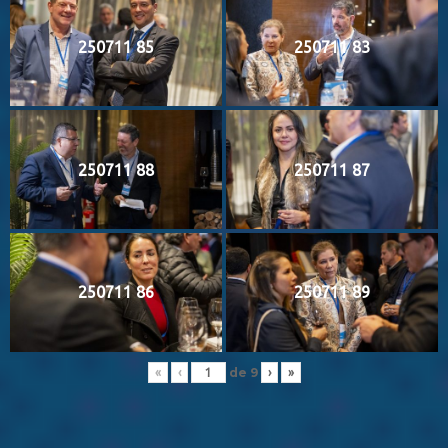
250711 85
250711 83
250711 88
250711 87
250711 86
250711 89
de
9
«
‹
›
»