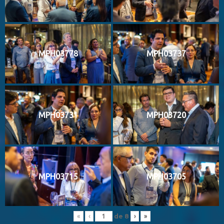
MPH03778
MPH03737
MPH03731
MPH03720
MPH03715
MPH03705
de
8
«
‹
›
»