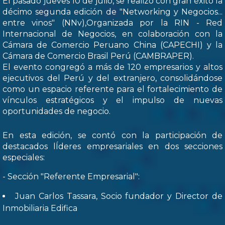
El pasado jueves 10 de julio, se realizó con gran éxito la
décimo segunda edición de "Networking y Negocios...
entre vinos" (NNv),Organizada por la RIN - Red
Internacional de Negocios, en colaboración con la
Cámara de Comercio Peruano China (CAPECHI) y la
Cámara de Comercio Brasil Perú (CAMBRAPER).
El evento congregó a más de 120 empresarios y altos
ejecutivos del Perú y del extranjero, consolidándose
como un espacio referente para el fortalecimiento de
vínculos estratégicos y el impulso de nuevas
oportunidades de negocio.
En esta edición, se contó con la participación de
destacados lÍderes empresariales en dos secciones
especiales:
- Sección "Referente Empresarial":
Juan Carlos Tassara, Socio fundador y Director de
Inmobiliaria Edifica