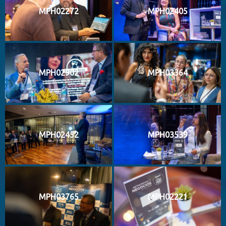
MPH02272
MPH02405
MPH02902
MPH03364
MPH02452
MPH03539
MPH03765
MPH02221