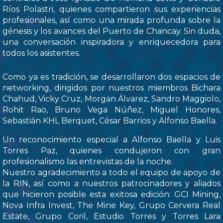
Ríos Polastri, quienes compartieron sus experiencias
profesionales, así como una mirada profunda sobre la
génesis y los avances del Puerto de Chancay. Sin duda,
una conversación inspiradora y enriquecedora para
todos los asistentes.
Como ya es tradición, se desarrollaron dos espacios de
networking, dirigidos por nuestros miembros Bichara
Chahud, Vicky Cruz, Morgan Álvarez, Sandro Maggiolo,
Rohit Rao, Bruno Vega Núñez, Miguel Honores,
Sebastián KHL Berquet, César Barrios y Alfonso Baella.
Un reconocimiento especial a Alfonso Baella y Luis
Torres Paz, quienes condujeron con gran
profesionalismo las entrevistas de la noche.
Nuestro agradecimiento a todo el equipo de apoyo de
la RIN, así como a nuestros patrocinadores y aliados
que hicieron posible esta exitosa edición: GCI Mining,
Nova Infra Invest, The Mine Key, Grupo Cervera Real
Estate, Grupo Coril, Estudio Torres y Torres Lara