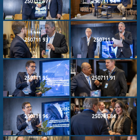
250711 97
250711 94
250711 93
250711 9
250711 95
250711 91
250711 96
250711 84