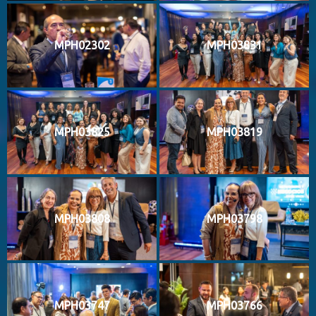
MPH02302
MPH03831
MPH03825
MPH03819
MPH03808
MPH03798
MPH03747
MPH03766