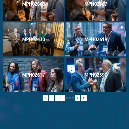
MPH02663
MPH02667
MPH02630
MPH02619
MPH02617
MPH02590
de
9
«
‹
›
»