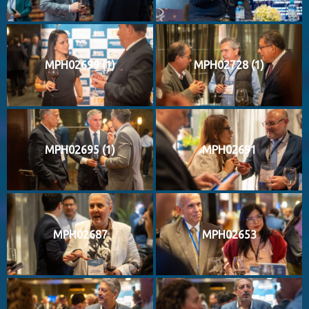
MPH02699 (1)
MPH02728 (1)
MPH02695 (1)
MPH02691
MPH02687
MPH02653