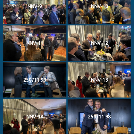
NNV-9
NNV-10
NNV-11
NNV-12
250711 99
NNV-13
NNV-14
250711 98