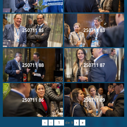
250711 85
250711 83
250711 88
250711 87
250711 86
250711 89
de
9
«
‹
›
»