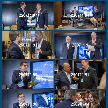
250711 97
250711 94
250711 93
250711 9
250711 95
250711 91
250711 96
250711 84