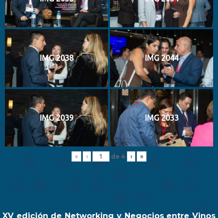
IMG 2038
IMG 2044
IMG 2039
IMG 2033
de
4
«
‹
›
»
XV edición de Networking y Negocios entre Vinos