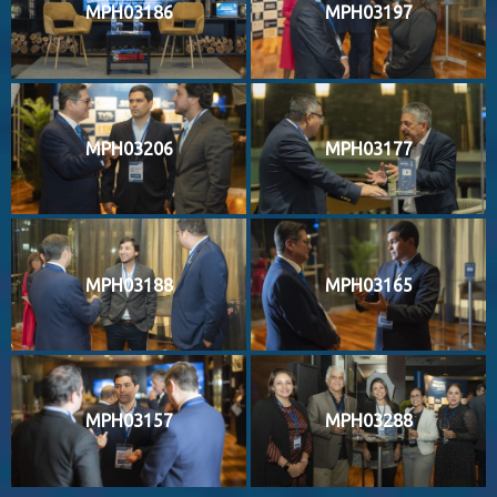
MPH03186
MPH03197
MPH03206
MPH03177
MPH03188
MPH03165
MPH03157
MPH03288