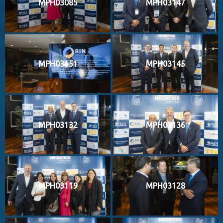
MPH03085
MPH03147
MPH03151
MPH03145
MPH03132
MPH03136
MPH03119
MPH03128