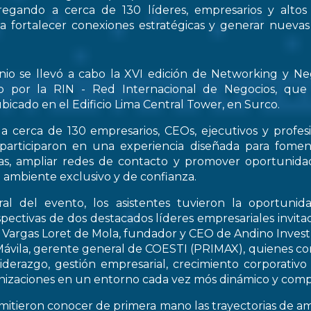
regando a cerca de 130 líderes, empresarios y altos
 a fortalecer conexiones estratégicas y generar nueva
nio se llevó a cabo la XVI edición de Networking y Ne
o por la RIN - Red Internacional de Negocios, que
bicado en el Edificio Lima Central Tower, en Surco.
a cerca de 130 empresarios, CEOs, ejecutivos y profes
 participaron en una experiencia diseñada para fomen
icas, ampliar redes de contacto y promover oportunid
 ambiente exclusivo y de confianza.
al del evento, los asistentes tuvieron la oportunid
spectivas de dos destacados líderes empresariales invitad
s Vargas Loret de Mola, fundador y CEO de Andino Inve
ávila, gerente general de COESTI (PRIMAX), quienes com
liderazgo, gestión empresarial, crecimiento corporativo
nizaciones en un entorno cada vez mós dinámico y compe
rmitieron conocer de primera mano las trayectorias de a