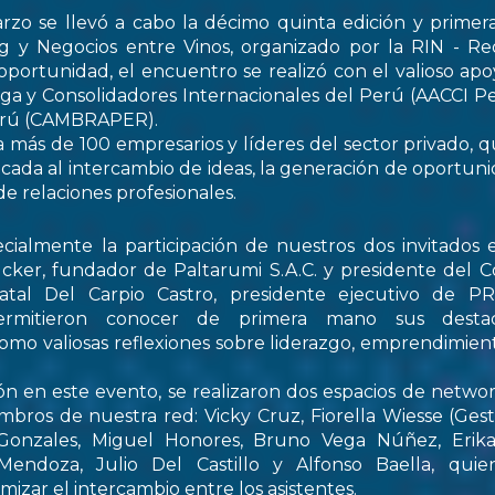
rzo se llevó a cabo la décimo quinta edición y primer
 y Negocios entre Vinos, organizado por la RIN - Re
oportunidad, el encuentro se realizó con el valioso apo
ga y Consolidadores Internacionales del Perú (AACCI Pe
Perú (CAMBRAPER).
a más de 100 empresarios y líderes del sector privado, q
ada al intercambio de ideas, la generación de oportun
de relaciones profesionales.
ialmente la participación de nuestros dos invitados e
cker, fundador de Paltarumi S.A.C. y presidente del C
Natal Del Carpio Castro, presidente ejecutivo de 
permitieron conocer de primera mano sus destaca
 como valiosas reflexiones sobre liderazgo, emprendimient
ón en este evento, se realizaron dos espacios de netwo
embros de nuestra red: Vicky Cruz, Fiorella Wiesse (Ges
 Gonzales, Miguel Honores, Bruno Vega Núñez, Erika 
endoza, Julio Del Castillo y Alfonso Baella, quie
izar el intercambio entre los asistentes.