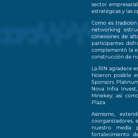
sector empresarial
estratégicas y las 
Como es tradición
networking estruc
conexiones de alto
participantes dis
complementó la ex
construcción de nu
La RIN agradece es
hicieron posible 
Sponsors Platinum
Nova Infra Inves
Minekey; así como
Plaza.
Asimismo, extend
coorganizadores, 
nuestro media p
fortalecimiento d