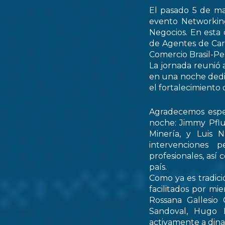
El pasado 5 de ma
evento Networking
Negocios. En esta 
de Agentes de Car
Comercio Brasil-
La jornada reunió 
en una noche dedic
el fortalecimiento 
Agradecemos espec
noche: Jimmy Pflu
Minería, y Luis 
intervenciones 
profesionales, así
país.
Como ya es tradici
facilitados por mi
Rossana Gallesio
Sandoval, Hugo M
activamente a dinam