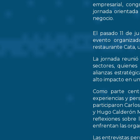
empresarial, cong
jornada orientada
negocio.
El pasado 11 de ju
evento organizad
restaurante Cata, u
La jornada reunió 
sectores, quienes
alianzas estratég
alto impacto en un
Como parte centr
experiencias y per
participaron Carlo
y Hugo Calderón M
reflexiones sobre 
enfrentan las orga
Las entrevistas pe