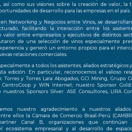
, así como sus visiones sobre la creación de valor, la
oportunidades de desarrollo para las empresas en el país.
 en Networking y Negocios entre Vinos, se desarrollar
turado, facilitando la interacción entre los asiste
 valor entre empresarios y ejecutivos de distintos sect
frutaron de una selección de vinos especialmente pre
periencia y generó un entorno propicio para el interca
evas relaciones comerciales.
pecialmente a todos los asistentes, aliados estratégicos 
esta edición. En particular, reconocemos el valioso re
: Torres y Torres Lara Abogados, GCI Mining, Grupo Ce
t, CentroCoop y WIN Internet; nuestro Sponsor Gold:
 nuestros Sponsors Silver: ASE Consultores, LIRA Co
emos nuestro agradecimiento a nuestros aliados 
entre ellos la Cámara de Comercio Brasil-Perú (CAMB
artner Canal B, organizaciones que continúan 
el ecosistema empresarial y al desarrollo de espac