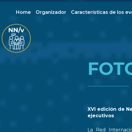
Home
Organizador
Características de los e
FOT
XVI edición de N
ejecutivos
La Red Internaci