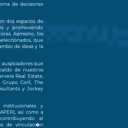
 toma de decisiones
on dos espacios de
ntes y promoviendo
ores. Asimismo, los
seleccionados, que
mbio de ideas y la
y auspiciadores que
spaldo de nuestros
rvera Real Estate,
 Grupo Coril, The
nsultants y Jockey
institucionales y
RAPER), así como a
contribuyendo al
ios de vinculaci�n