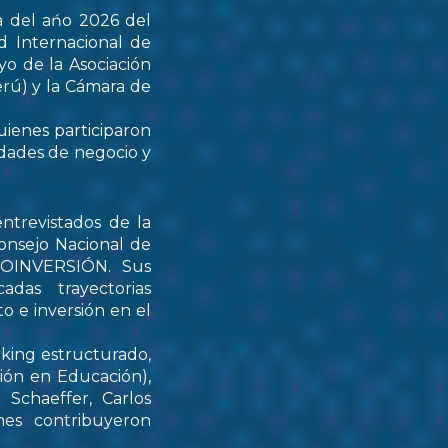
a del ańo 2026 del
d Internacional de
yo de la Asociación
rú) y la Cámara de
uienes participaron
idades de negocio y
ntrevistados de la
onsejo Nacional de
PROINVERSIÓN. Sus
das trayectorias
o e inversión en el
rking estructurado,
tión en Educación),
Schaeffer, Carlos
nes contribuyeron