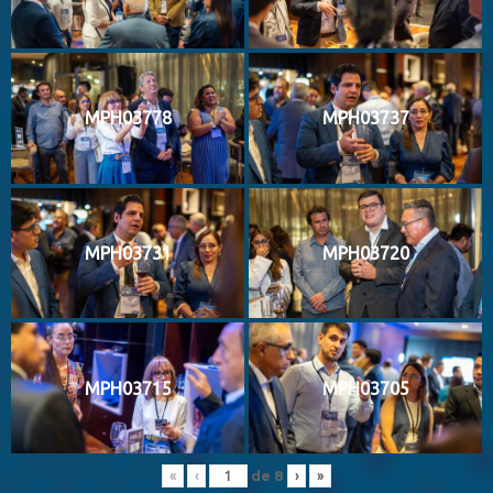
MPH03778
MPH03737
MPH03731
MPH03720
MPH03715
MPH03705
de
8
«
‹
›
»