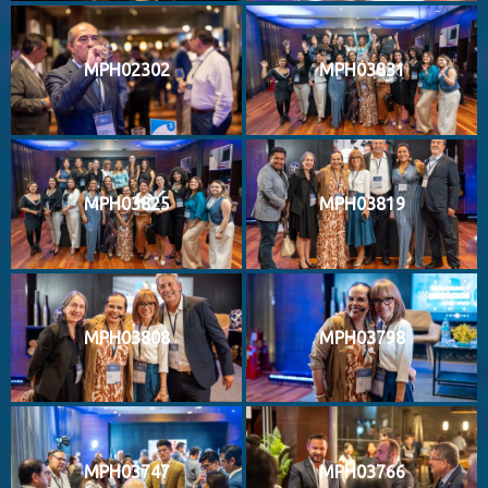
MPH02302
MPH03831
MPH03825
MPH03819
MPH03808
MPH03798
MPH03747
MPH03766