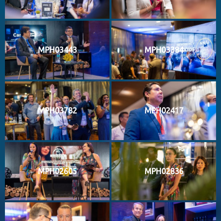
MPH03443
MPH03384
MPH03782
MPH02417
MPH02605
MPH02836