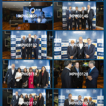
MPH03151
MPH03145
MPH03132
MPH03136
MPH03119
MPH03128
MPH03117
MPH03105