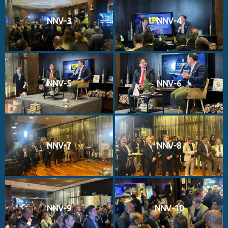
NNV-3
NNV-4
NNV-5
NNV-6
NNV-7
NNV-8
NNV-9
NNV-10