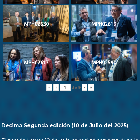
MPH02630
MPH02619
MPH02617
MPH02590
de
9
«
‹
›
»
Decima Segunda edición (10 de Julio del 2025)