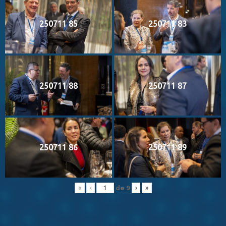
250711 85
250711 83
250711 88
250711 87
250711 86
250711 89
de
9
«
‹
›
»