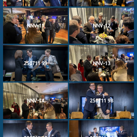
NNV-11
NNV-12
250711 99
NNV-13
NNV-14
250711 98