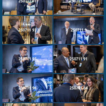
250711 97
250711 94
250711 93
250711 9
250711 95
250711 91
250711 96
250711 84