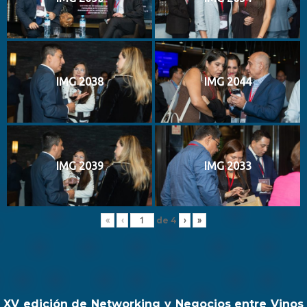
IMG 2038
IMG 2044
IMG 2039
IMG 2033
de
4
«
‹
›
»
XV edición de Networking y Negocios entre Vinos