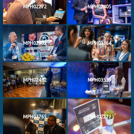
MPH02272
MPH02405
MPH02902
MPH03364
MPH02452
MPH03539
MPH03765
MPH02221