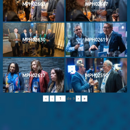
MPH02663
MPH02667
MPH02630
MPH02619
MPH02617
MPH02590
de
9
«
‹
›
»