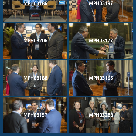
MPH03186
MPH03197
MPH03206
MPH03177
MPH03188
MPH03165
MPH03157
MPH03288