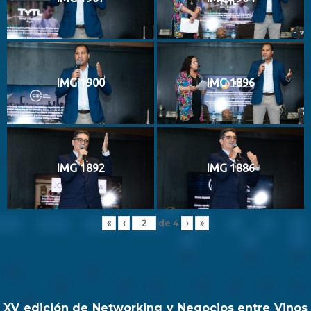
IMG 1900
IMG 1896
IMG 1892
IMG 1886
de
4
«
‹
›
»
XV edición de Networking y Negocios entre Vinos