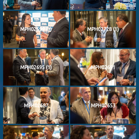
MPH02699 (1)
MPH02728 (1)
MPH02695 (1)
MPH02691
MPH02687
MPH02653