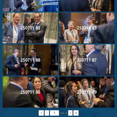
250711 85
250711 83
250711 88
250711 87
250711 86
250711 89
de
9
«
‹
›
»