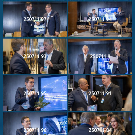
250711 97
250711 94
250711 93
250711 9
250711 95
250711 91
250711 96
250711 84