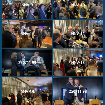
NNV-9
NNV-10
NNV-11
NNV-12
250711 99
NNV-13
NNV-14
250711 98