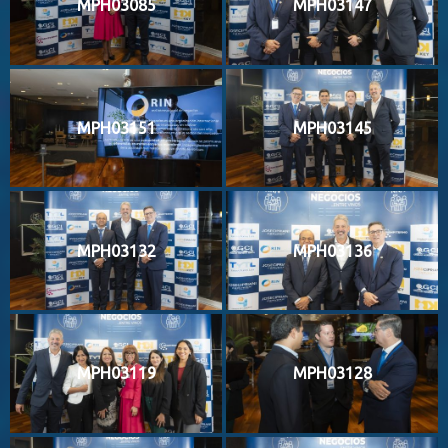
MPH03085
MPH03147
MPH03151
MPH03145
MPH03132
MPH03136
MPH03119
MPH03128