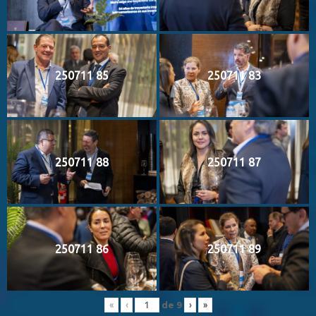
250711 85
250711 83
250711 88
250711 87
250711 86
250711 89
de
9
«
‹
›
»