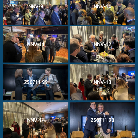
NNV-9
NNV-10
NNV-11
NNV-12
250711 99
NNV-13
NNV-14
250711 98