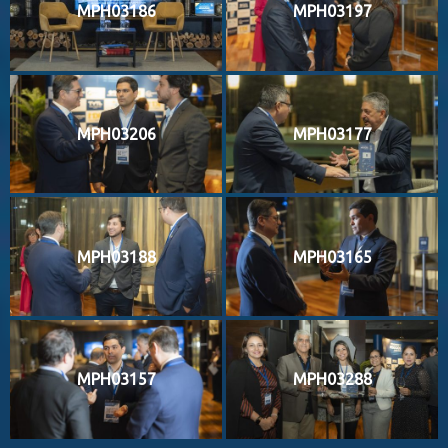
MPH03186
MPH03197
MPH03206
MPH03177
MPH03188
MPH03165
MPH03157
MPH03288