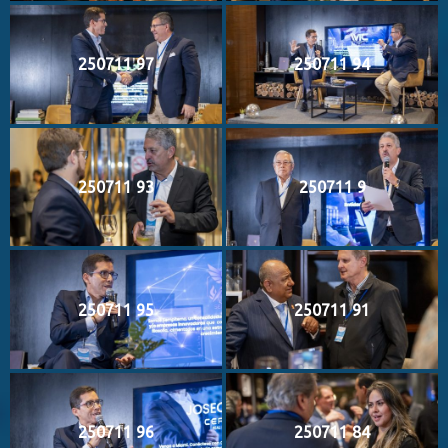
250711 97
250711 94
250711 93
250711 9
250711 95
250711 91
250711 96
250711 84