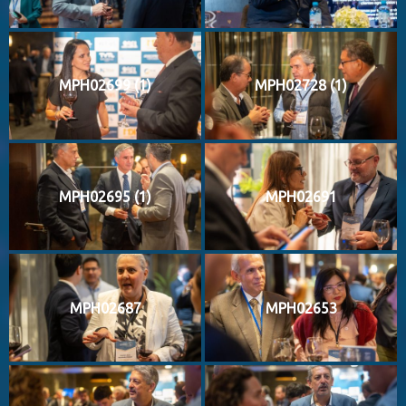
MPH02699 (1)
MPH02728 (1)
MPH02695 (1)
MPH02691
MPH02687
MPH02653