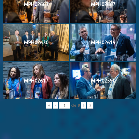
MPH02663
MPH02667
MPH02630
MPH02619
MPH02617
MPH02590
de
9
«
‹
›
»