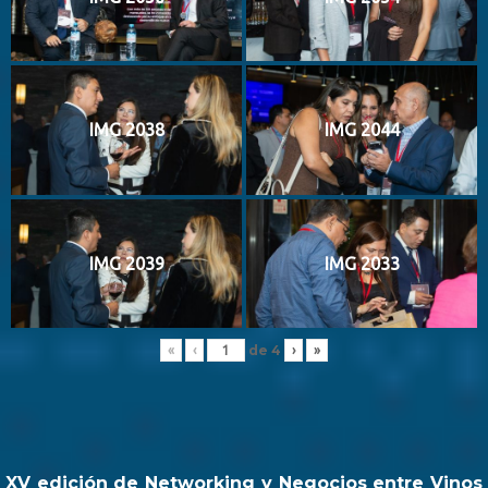
IMG 2038
IMG 2044
IMG 2039
IMG 2033
de
4
«
‹
›
»
XV edición de Networking y Negocios entre Vinos