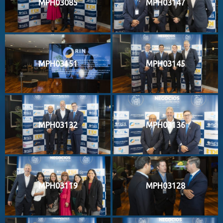
MPH03085
MPH03147
MPH03151
MPH03145
MPH03132
MPH03136
MPH03119
MPH03128